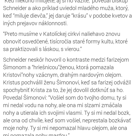
“Keď niekoho milujete, aj si ho vážite,” povedal biskup
Schneider a ako príklad uviedol mladého muža, ktorý,
keď “miluje dievča,” jej daruje “krásu” v podobe kvetov a
iných prejavov náklonnosti.
“Preto musíme v Katolíckej cirkvi naliehavo znovu
obnoviť osvedčené, tisícročia staré formy kultu, ktoré
sa praktizovali s láskou, s vierou.”
Schneider neskôr hovoril o kontraste medzi farizejom
Šimonom a “hriešnicou”ženou, ktorá pomazala
Kristovi”nohy vzácnym, drahým nardovým olejom.
Kristus pochválil ženu Šimonovi, keď sa farizej odvážil
spochybniť Krista za to, že jej dovolil dotknúť sa ho.
Povedal Šimonovi: “Vošiel som do tvojho domu, ty si
mi nedal vodu na nohy, ale ona mi slzami zmáčala
nohy a utierala ich svojimi vlasmi. Ty si mi nedal bozk,
ale ona od chvíle, keď som vošiel, neprestala bozkávať
moje nohy. Ty si mi nepomazal hlavu olejom, ale ona
mi pomazala nohy masťou.”