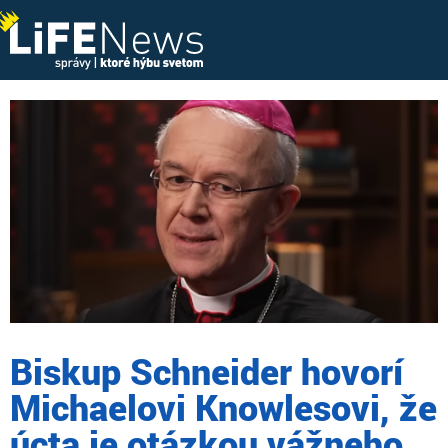
Biskup Schneider hovorí
Michaelovi Knowlesovi, že
úcta je otázkou vážneho