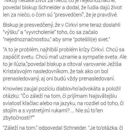
povedal biskup Schneider a dodal, že ľudia dajú život
len za niečo, o čom sú “presvedčení”, že je pravdivé.
Biskup je presvedčený, že v Cirkvi sme teraz dosiahli
“výšku” a “vyvrcholenie” toho, čo sa začalo
“nejednoznačnosťou,” aby sme “potešili(e) svet.”
“A to je problém, najhlbší problém krízy Cirkvi. Chcú sa
zapáčiť svetu. Chcú mať uznanie a sympatie sveta. Ale
to je ilúzia,”povedal biskup a citoval varovanie Ježiša
Krista’svojim nasledovníkom, že tak ako on bol
prenasledovaný, aj oni budú vždy prenasledovaní.
Knowles zaujal pozíciu diablovho’advokáta a položil
otázku: “Čo záleží na tom, či prijímam Najsvätejšiu
sviatosť kľačiac alebo na jazyku, na rozdiel od toho, či
stojím a s vystretými rukami? … Nie sú to’len
zbytočnosti?"”
“Záleží na tom,” odpovedal Schneider. “Je to’otázka, či