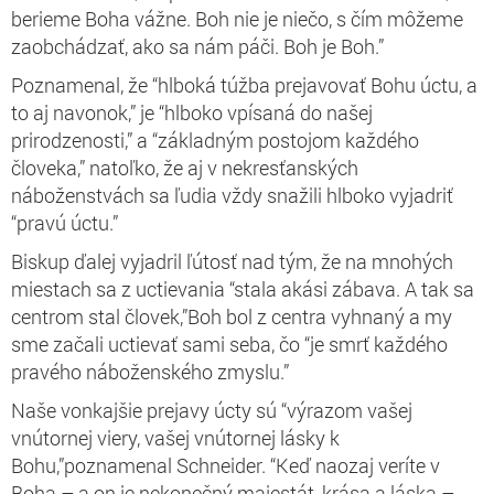
berieme Boha vážne. Boh nie je niečo, s čím môžeme
zaobchádzať, ako sa nám páči. Boh je Boh.”
Poznamenal, že “hlboká túžba prejavovať Bohu úctu, a
to aj navonok,” je “hlboko vpísaná do našej
prirodzenosti,” a “základným postojom každého
človeka,” natoľko, že aj v nekresťanských
náboženstvách sa ľudia vždy snažili hlboko vyjadriť
“pravú úctu.”
Biskup ďalej vyjadril ľútosť nad tým, že na mnohých
miestach sa z uctievania “stala akási zábava. A tak sa
centrom stal človek,”Boh bol z centra vyhnaný a my
sme začali uctievať sami seba, čo “je smrť každého
pravého náboženského zmyslu.”
Naše vonkajšie prejavy úcty sú “
výrazom vašej
vnútornej viery, vašej vnútornej lásky k
Bohu,”poznamenal Schneider.
“
Keď naozaj veríte v
Boha – a on je nekonečný majestát, krása a láska –