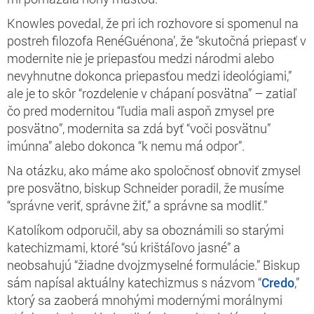
Knowles povedal, že pri ich rozhovore si spomenul na
postreh filozofa
RenéGuénona’, že “
skutočná priepasť v
modernite nie je priepasťou medzi národmi alebo
nevyhnutne dokonca priepasťou medzi ideológiami,”
ale je to skôr “rozdelenie v chápaní posvätna” – zatiaľ
čo pred modernitou “ľudia mali aspoň zmysel pre
posvätno”, modernita sa zdá byť “voči posvätnu”
imúnna” alebo dokonca “k nemu má odpor”.
Na otázku, ako máme ako spoločnosť obnoviť zmysel
pre posvätno, biskup Schneider poradil, že musíme
“správne veriť, správne žiť,” a správne sa modliť.”
Katolíkom odporučil, aby sa oboznámili so starými
katechizmami, ktoré
“sú krištáľovo jasné” a
neobsahujú “žiadne dvojzmyselné formulácie.” Biskup
sám napísal aktuálny katechizmus s názvom “
Credo
,”
ktorý sa zaoberá mnohými modernými morálnymi