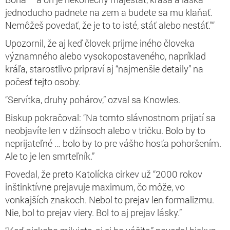
jednoducho padnete na zem a budete sa mu klaňať.
Nemôžeš povedať, že je to to isté, stáť alebo nestáť."“
Upozornil, že aj keď človek prijme iného človeka
významného alebo vysokopostaveného, napríklad
kráľa, starostlivo pripraví aj “najmenšie detaily” na
počesť tejto osoby.
“Servítka, druhy pohárov,” ozval sa Knowles.
Biskup pokračoval: “Na tomto slávnostnom prijatí sa
neobjavíte len v džínsoch alebo v tričku. Bolo by to
neprijateľné … bolo by to pre vášho hosťa pohoršením.
Ale to je len smrteľník.”
Povedal, že preto Katolícka cirkev už “2000 rokov
inštinktívne prejavuje maximum, čo môže, vo
vonkajších znakoch. Nebol to prejav len formalizmu.
Nie, bol to prejav viery. Bol to aj prejav lásky.”