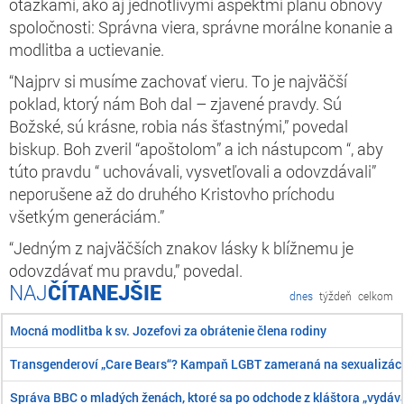
otázkami, ako aj jednotlivými aspektmi plánu obnovy
spoločnosti: Správna viera, správne morálne konanie a
modlitba a uctievanie.
“Najprv si musíme zachovať vieru. To je najväčší
poklad, ktorý nám Boh dal – zjavené pravdy. Sú
Božské, sú krásne, robia nás šťastnými,” povedal
biskup. Boh zveril “apoštolom” a ich nástupcom “, aby
túto pravdu “ uchovávali, vysvetľovali a odovzdávali”
neporušene až do druhého Kristovho príchodu
všetkým generáciám.”
“
Jedným z najväčších znakov lásky k blížnemu je
odovzdávať mu pravdu,” povedal.
ČÍTANEJŠIE
dnes
týždeň
celkom
Mocná modlitba k sv. Jozefovi za obrátenie člena rodiny
Transgenderoví „Care Bears“? Kampaň LGBT zameraná na sexualizáciu 
Správa BBC o mladých ženách, ktoré sa po odchode z kláštora „vydáva