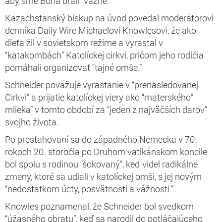
aby sme Boha brali “vážne.
Kazachstanský biskup na úvod povedal moderátorovi
denníka Daily Wire Michaelovi Knowlesovi, že ako
dieťa žil v sovietskom režime a vyrastal v
“katakombách” Katolíckej cirkvi, pričom jeho rodičia
pomáhali organizovať “tajné omše.”
Schneider považuje vyrastanie v “prenasledovanej
Cirkvi” a prijatie katolíckej viery ako “materského”
mlieka” v tomto období za “jeden z najväčších darov”
svojho života.
Po presťahovaní sa do západného Nemecka v 70.
rokoch 20. storočia po Druhom vatikánskom koncile
bol spolu s rodinou “šokovaný”, keď videl radikálne
zmeny, ktoré sa udiali v katolíckej omši, s jej novým
“nedostatkom úcty, posvätnosti a vážnosti.”
Knowles poznamenal, že Schneider bol svedkom
“úžasného obratu”, keď sa narodil do potláčajúceho