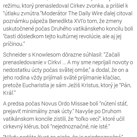
režimu, ktorý prenasledoval Cirkev zvonka, a prišiel k
“útlaku zvnútra.”Moderátor The Daily Wire ďalej citoval
poznámku pápeža Benedikta XVI’o tom, že zmeny
uskutočnené počas Druhého vatikánskeho koncilu boli
“
časti dôsledkom tejto kultúrnej revolúcie, ale aj jej
príčinou.”
Schneider s Knowlesom dôrazne súhlasil: “
Začali
prenasledovanie v Cirkvi … A my sme neprijali novoty o
nedostatku úcty počas svätej omše,” a dodal, že on a
jeho rodina vždy prijímali sväté prijímanie kľačiac,
pretože Eucharistia je sám Ježiš Kristus, ktorý je “Pán,
Kráľ.”
A predsa počas Novus Ordo Missae boli “nútení stáť,
prejaviť minimálny znak úcty.” Navyše po Druhom
vatikánskom koncile zistili, že “toľko vecí”, ktoré učil
cirkevný klérus, boli “nejednoznačné, nie isté.”
“Nikdy nedáte život za niečo, čo je nejednoznačné,”