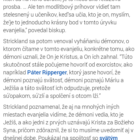
prosba. … Ale ten modlitbový príhovor vidieť tam
stelesnený u učeníkov, keď’sa učia, kto je on, myslím,
že’je to jednoducho krásny bod v tomto úryvku
evanjelia,” povedal biskup.
Strickland sa potom venoval vyháňaniu démonov, o
ktorom čítame v tomto evanjeliu, konkrétne tomu, ako
démoni uznali, že On je Kristus, a On ich zahnal. “Túto
skutočnosť stále počujeme hovoriť od exorcistov, ako
napríklad
Páter Ripperger
, ktorý jasne hovorí, že
démoni poznajú svätosť, démoni poznajú Máriu a
Ježiša a táto svätosť ich odpudzuje, pretože
sú’opakom, sú’zlí a spolčení s otcom lži.”
Strickland poznamenal, že aj na mnohých iných
miestach evanjelia vidíme, že démoni vedia, kto je
Ježiš, a ako jedni z prvých uznávajú Krista za Božieho
Syna, pričom zdôraznil, že si to musíme uvedomiť aj v
dnešnej dobe. Poukázal na spojitosť so
svätým