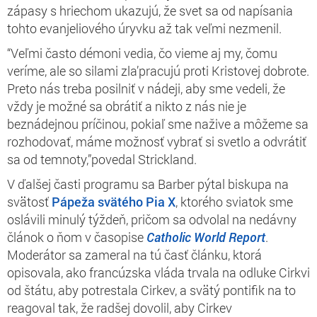
zápasy s hriechom ukazujú, že svet sa od napísania
tohto evanjeliového úryvku až tak veľmi nezmenil.
“Veľmi často démoni vedia, čo vieme aj my, čomu
veríme, ale so silami zla’pracujú proti Kristovej dobrote.
Preto nás treba posilniť v nádeji, aby sme vedeli, že
vždy je možné sa obrátiť a nikto z nás nie je
beznádejnou príčinou, pokiaľ sme nažive a môžeme sa
rozhodovať, máme možnosť vybrať si svetlo a odvrátiť
sa od temnoty,”povedal Strickland.
V ďalšej časti programu sa Barber pýtal biskupa na
svätosť
Pápeža svätého Pia X
, ktorého sviatok sme
oslávili minulý týždeň, pričom sa odvolal na nedávny
článok o ňom v časopise
Catholic World Report
.
Moderátor sa zameral na tú časť článku, ktorá
opisovala, ako francúzska vláda trvala na odluke Cirkvi
od štátu, aby potrestala Cirkev, a svätý pontifik na to
reagoval tak, že radšej dovolil, aby Cirkev