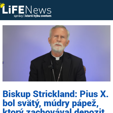
Biskup Strickland: Pius X.
bol svätý, múdry pápež,
ktorý zachovával depozit