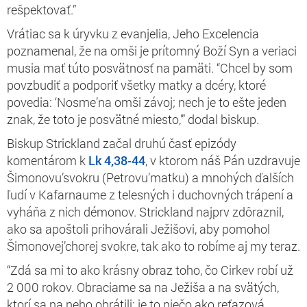
rešpektovať.”
Vrátiac sa k úryvku z evanjelia, Jeho Excelencia
poznamenal, že na omši je prítomný Boží Syn a veriaci
musia mať túto posvätnosť na pamäti. “Chcel by som
povzbudiť a podporiť všetky matky a dcéry, ktoré
povedia: ‘Nosme’na omši závoj; nech je to ešte jeden
znak, že toto je posvätné miesto,’” dodal biskup.
Biskup Strickland začal druhú časť epizódy
komentárom k
Lk 4,38-44
, v ktorom náš Pán uzdravuje
Šimonovu’svokru (Petrovu’matku) a mnohých ďalších
ľudí v Kafarnaume z telesných i duchovných trápení a
vyháňa z nich démonov. Strickland najprv zdôraznil,
ako sa apoštoli prihovárali Ježišovi, aby pomohol
Šimonovej’chorej svokre, tak ako to robíme aj my teraz.
“Zdá sa mi to ako krásny obraz toho, čo Cirkev robí už
2 000 rokov. Obraciame sa na Ježiša a na svätých,
ktorí sa na neho obrátili; je to niečo ako reťazová