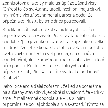
zbankrotovala, ako by mala ustúpiť zo zásad viery.
“On’robí to, čo sv. Atanáz urobil, ‘nech oni majú cirkvi,
my máme vieru,” poznamenal Barber a dodal, že
pápeža ako Pius X. by sme dnes potrebovali.
Strickland súhlasil a dotkol sa niektorých ďalších
aspektov svätosti v živote Pia X., vrátane toho, ako žil v
chudobe. “[T]o je znakom svätosti, ale aj znakom veľkej
múdrosti. Vedel, že bohatstvo tohto sveta a moc tohto
sveta, všetko, čo tento svet ponúka, nás necháva
chudobnými, ak nie sme’bohatí na milosť a život, ktorý
nám ponúka Kristus. A preto sa’tak rýchlo stal
pápežom svätý Pius X. pre túto svätosť a oddanosť
Kristovi.”
Jeho Excelencia ďalej zdôraznil, že keď sa pozeráme
na súčasný stav Cirkvi, je’dobré si uvedomiť, že v Cirkvi
sme’už mali temné obdobia, ale Pius X. nám
pripomína, že boli aj obdobia sily a svätosti. “
Týmto sa