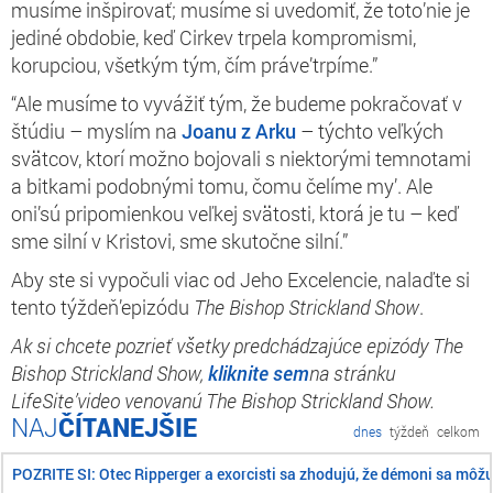
musíme inšpirovať; musíme si uvedomiť, že toto’nie je
jediné obdobie, keď Cirkev trpela kompromismi,
korupciou, všetkým tým, čím práve’trpíme.”
“Ale musíme to vyvážiť tým, že budeme pokračovať v
štúdiu – myslím na
Joanu z Arku
–
týchto veľkých
svätcov, ktorí možno bojovali s niektorými temnotami
a bitkami podobnými tomu, čomu čelíme my’. Ale
oni’sú pripomienkou veľkej svätosti, ktorá je tu – keď
sme silní v Kristovi, sme skutočne silní.”
Aby ste si vypočuli viac od Jeho Excelencie, nalaďte si
tento týždeň’epizódu
The Bishop Strickland Show
.
Ak si chcete pozrieť všetky predchádzajúce epizódy The
Bishop Strickland Show,
kliknite sem
na stránku
LifeSite’video venovanú The Bishop Strickland Show.
ČÍTANEJŠIE
dnes
týždeň
celkom
POZRITE SI: Otec Ripperger a exorcisti sa zhodujú, že démoni sa môž