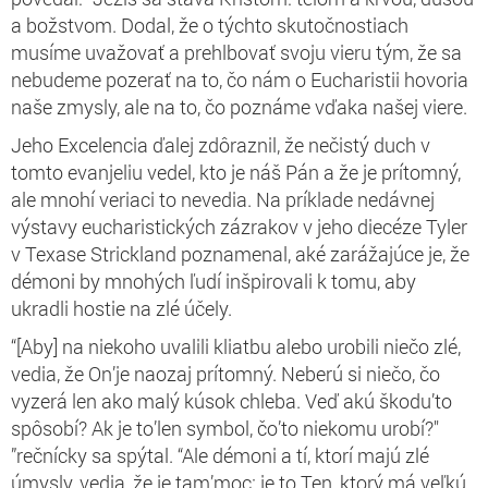
a božstvom. Dodal, že o týchto skutočnostiach
musíme uvažovať a prehlbovať svoju vieru tým, že sa
nebudeme pozerať na to, čo nám o Eucharistii hovoria
naše zmysly, ale na to, čo poznáme vďaka našej viere.
Jeho Excelencia ďalej zdôraznil, že nečistý duch v
tomto evanjeliu vedel, kto je náš Pán a že je prítomný,
ale mnohí veriaci to nevedia. Na príklade nedávnej
výstavy eucharistických zázrakov v jeho diecéze Tyler
v Texase Strickland poznamenal, aké zarážajúce je, že
démoni by mnohých ľudí inšpirovali k tomu, aby
ukradli hostie na zlé účely.
“[Aby] na niekoho uvalili kliatbu alebo urobili niečo zlé,
vedia, že On’je naozaj prítomný. Neberú si niečo, čo
vyzerá len ako malý kúsok chleba. Veď akú škodu’to
spôsobí? Ak je to’len symbol, čo’to niekomu urobí?"
”rečnícky sa spýtal. “Ale démoni a tí, ktorí majú zlé
úmysly, vedia, že je tam’moc; je to Ten, ktorý má veľkú