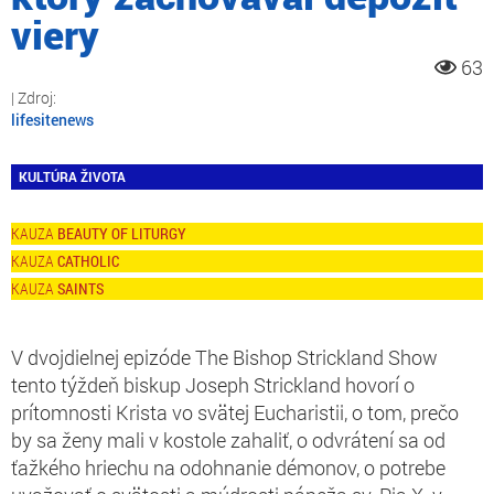
viery
63
lifesitenews
KULTÚRA ŽIVOTA
BEAUTY OF LITURGY
CATHOLIC
SAINTS
V dvojdielnej epizóde The Bishop Strickland Show
tento týždeň biskup Joseph Strickland hovorí o
prítomnosti Krista vo svätej Eucharistii, o tom, prečo
by sa ženy mali v kostole zahaliť, o odvrátení sa od
ťažkého hriechu na odohnanie démonov, o potrebe