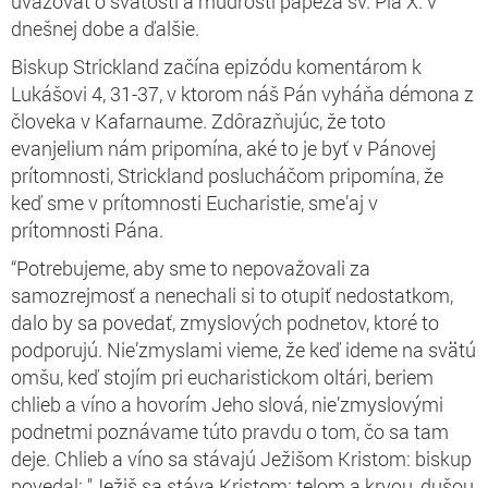
uvažovať o svätosti a múdrosti pápeža sv. Pia X. v
dnešnej dobe a ďalšie.
Biskup Strickland začína epizódu komentárom k
Lukášovi 4, 31-37, v ktorom náš Pán vyháňa démona z
človeka v Kafarnaume. Zdôrazňujúc, že toto
evanjelium nám pripomína, aké to je byť v Pánovej
prítomnosti, Strickland poslucháčom pripomína, že
keď sme v prítomnosti Eucharistie, sme’aj v
prítomnosti Pána.
“Potrebujeme, aby sme to nepovažovali za
samozrejmosť a nenechali si to otupiť nedostatkom,
dalo by sa povedať, zmyslových podnetov, ktoré to
podporujú. Nie’zmyslami vieme, že keď ideme na svätú
omšu, keď stojím pri eucharistickom oltári, beriem
chlieb a víno a hovorím Jeho slová, nie’zmyslovými
podnetmi poznávame túto pravdu o tom, čo sa tam
deje. Chlieb a víno sa stávajú Ježišom Kristom: biskup
povedal: "Ježiš sa stáva Kristom: telom a krvou, dušou