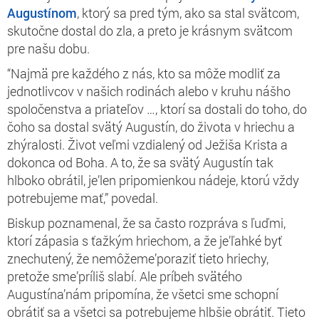
Augustínom
, ktorý sa pred tým, ako sa stal svätcom,
skutočne dostal do zla, a preto je krásnym svätcom
pre našu dobu.
“Najmä pre každého z nás, kto sa môže modliť za
jednotlivcov v našich rodinách alebo v kruhu nášho
spoločenstva a priateľov …, ktorí sa dostali do toho, do
čoho sa dostal svätý Augustín, do života v hriechu a
zhýralosti. Život veľmi vzdialený od Ježiša Krista a
dokonca od Boha. A to, že sa svätý Augustín tak
hlboko obrátil, je’len pripomienkou nádeje, ktorú vždy
potrebujeme mať,” povedal.
Biskup poznamenal, že sa často rozpráva s ľuďmi,
ktorí zápasia s ťažkým hriechom, a že je’ľahké byť
znechutený, že nemôžeme’poraziť tieto hriechy,
pretože sme’príliš slabí. Ale príbeh svätého
Augustína’nám pripomína, že všetci sme schopní
obrátiť sa a všetci sa potrebujeme hlbšie obrátiť. Tieto