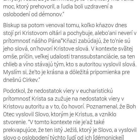
moc, ktorý prehovoril, a ľudia boli uzdravení a
oslobodení od démonov.”
Biskup sa potom venoval tomu, koľko kňazov dnes
stojí pri Kristovom oltári a pochybuje, alebo’ani neverí v
prítomnosť nášho Pána’“Kňazi zabúdajú, že to’nie sú
jeho slová, on’hovorí Kristove slová. V kontexte svätej
omše, príčin, veľkej udalosti transsubstanciácie, sa ten
chlieb a víno stávajú tým, kto s autoritou vyslovil slová.
Myslím si, že’to je krásna a dôležitá pripomienka pre
dnešnú Cirkev.”
Podotkol, že nedostatok viery v eucharistickú
prítomnosť Krista sa zužuje na nedostatok viery v
Kristovu autoritu a v to, čo hovorí. Poznamenal, že Boh
Otec vyslovil Slovo, ktorým je Kristus, a vzniklo
stvorenie. “V tomto kontexte nie je’až také
prekvapujúce, že ten istý Ježiš, ktorý je Slovo, a vyslovil
slovo o oslobodení týchto ľudí od ich [démonickej]