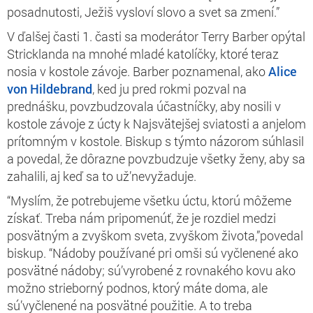
posadnutosti, Ježiš vysloví slovo a svet sa zmení.”
V ďalšej časti 1. časti sa moderátor Terry Barber opýtal
Stricklanda na mnohé mladé katolíčky, ktoré teraz
nosia v kostole závoje. Barber poznamenal, ako
Alice
von Hildebrand
,
ked ju pred rokmi pozval na
prednášku, povzbudzovala účastníčky, aby nosili v
kostole závoje z úcty k Najsvätejšej sviatosti a anjelom
prítomným v kostole. Biskup s týmto názorom súhlasil
a povedal, že dôrazne povzbudzuje všetky ženy, aby sa
zahalili, aj keď sa to už’nevyžaduje.
“Myslím, že potrebujeme všetku úctu, ktorú môžeme
získať. Treba nám pripomenúť, že je rozdiel medzi
posvätným a zvyškom sveta, zvyškom života,”povedal
biskup. “Nádoby používané pri omši sú vyčlenené ako
posvätné nádoby; sú’vyrobené z rovnakého kovu ako
možno strieborný podnos, ktorý máte doma, ale
sú’vyčlenené na posvätné použitie. A to treba