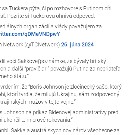
r sa Tuckera pýta, či po rozhovore s Putinom cíti
sť. Pozrite si Tuckerovu ohnivú odpoveď:
ediálnych organizácií a vlády považujem za
twitter.com/qDMeVNDpwY
on Network (@TCNetwork)
26. júna 2024
adil voči Sakkovej’poznámke, že bývalý britský
n a ďalší “pravičiari” považujú Putina za nepriateľa
vneho štátu.”
vrdením, že “Boris Johnson je zločinecký šašo, ktorý
í, ktorí tvrdia, že milujú Ukrajinu, sám zodpovedný
krajinských mužov v tejto vojne.”
is Johnson na príkaz Bidenovej administratívy pred
 ukončil … mierové rokovania.”
nbil Sakka a austrálskych novinárov všeobecne za