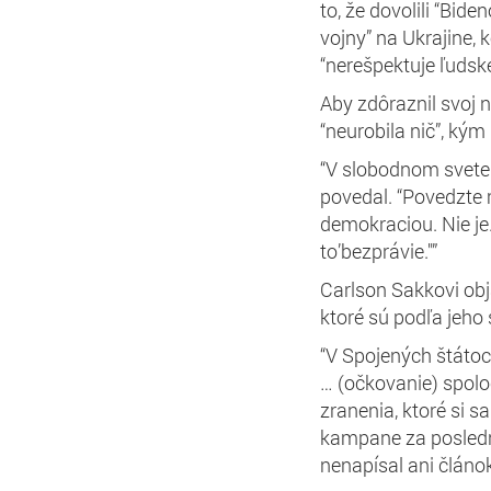
to, že dovolili “Bide
vojny” na Ukrajine, 
“nerešpektuje ľudské
Aby zdôraznil svoj 
“neurobila nič”, ký
“V slobodnom svete n
povedal. “Povedzte 
demokraciou. Nie je
to’bezprávie."”
Carlson Sakkovi obj
ktoré sú podľa jeho 
“V Spojených štátoc
… (očkovanie) spolo
zranenia, ktoré si 
kampane za posledn
nenapísal ani článo