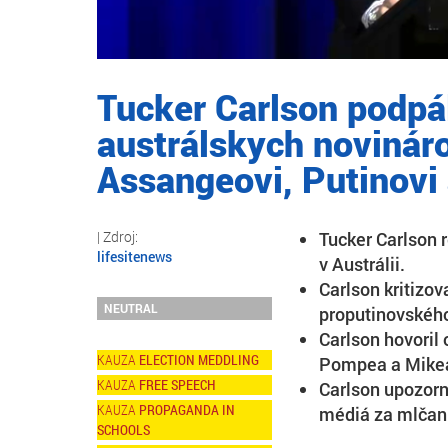
Tucker Carlson podpá
austrálskych novináro
Assangeovi, Putinovi
Tucker Carlson 
lifesitenews
v Austrálii.
Carlson kritizov
NEUTRAL
proputinovskéh
Carlson hovoril
ELECTION MEDDLING
Pompea a Mike
FREE SPEECH
Carlson upozorni
PROPAGANDA IN
médiá za mlčan
SCHOOLS