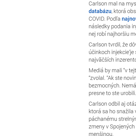
Carlson mal na mysl
databázu
, ktorá ob
COVID. Podľa
najno
následky podania inj
nej robí najhoršiu 
Carlson tvrdil, že 
účinkoch injekcie’je
najväčších inzerento
Mediá by mali “v tejt
“zvolal. “Ak ste no
bezmocných. Nemá 
presne to ste urobili.
Carlson odbil aj ot
ktorá sa ho snažila v
páchanému strelným
zmeny v Spojených š
menšinou.