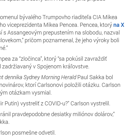
pomenul bývalého Trumpovho riaditeľa CIA Mikea
 viceprezidenta Mikea Pencea. Pencea, ktorý
na X
así s Assangeovým prepustením na slobodu, nazval
lovekom,” pričom poznamenal, že jeho výroky boli
né.”
ea za “zločinca”, ktorý “sa pokúsil zavraždiť
l zadržiavaný v Spojenom kráľovstve.
nt denníka Sydney Morning Herald
Paul Sakka bol
ovinárov, ktorí Carlsonovi položili otázku. Carlson
vým otázkam vysmial.
ir Putin) vystreliť z COVID-u?" Carlson vystrelil.
ránil pravdepodobne desiatky miliónov dolárov,”
kka.
arlson posmešne odvetil.