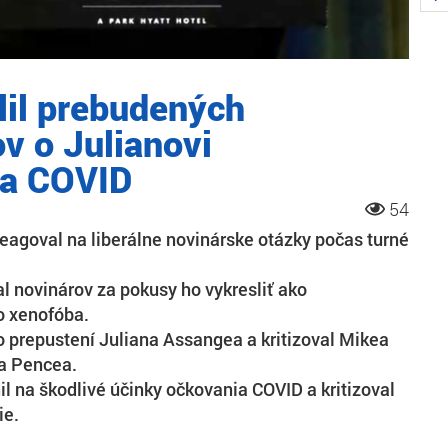
lil prebudených
v o Julianovi
 a COVID
54
reagoval na liberálne novinárske otázky počas turné
al novinárov za pokusy ho vykresliť ako
o xenofóba.
 o prepustení Juliana Assangea a kritizoval Mikea
a Pencea.
l na škodlivé účinky očkovania COVID a kritizoval
ie.