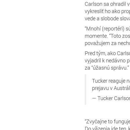
Carlson sa ohradil
vykresliť ho ako pr
vede a slobode slov
“Mnohí (reportéri) s
momente. “Toto zos
považujem za nechu
Pred tým, ako Carls
vyjadril k nedávno 
za “úžasnú správu.”
Tucker reaguje 
prejavu v Austrál
— Tucker Carls
“Zvyčajne to funguje 
Do väzenia ide ten, 