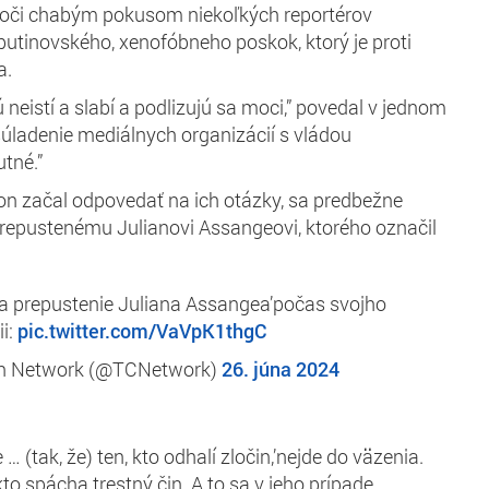
 voči chabým pokusom niekoľkých reportérov
oputinovského, xenofóbneho poskok, ktorý je proti
a.
ú neistí a slabí a podlizujú sa moci,” povedal v jednom
úladenie mediálnych organizácií s vládou
tné.”
on začal odpovedať na ich otázky, sa predbežne
prepustenému Julianovi Assangeovi, ktorého označil
na prepustenie Juliana Assangea’počas svojho
ii:
pic.twitter.com/VaVpK1thgC
on Network (@TCNetwork)
26. júna 2024
… (tak, že) ten, kto odhalí zločin,’nejde do väzenia.
kto spácha trestný čin. A to sa v jeho prípade