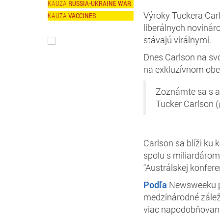
RUSSIA-UKRAINE WAR
Výroky Tuckera Carl
VACCINES
liberálnych novinár
stávajú virálnymi.
Dnes Carlson na svo
na exkluzívnom obed
Zoznámte sa s au
Tucker Carlson 
Carlson sa blíži ku 
spolu s miliardáro
“Austrálskej konfere
Podľa
Newsweeku pr
medzinárodné záleži
viac napodobňovani