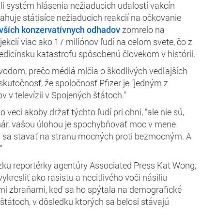
i systém hlásenia nežiaducich udalostí vakcín
sahuje státisíce nežiaducich reakcií na očkovanie
vších konzervatívnych odhadov
zomrelo na
ekcií viac ako 17 miliónov ľudí na celom svete, čo z
medicínsku katastrofu spôsobenú človekom v histórii.
dôvodom, prečo médiá mlčia o škodlivých vedľajších
 skutočnosť, že spoločnosť Pfizer je “jedným z
v v televízii v Spojených štátoch.”
o veci akoby držať týchto ľudí pri ohni, ”ale nie sú,
vinár, vašou úlohou je spochybňovať moc v mene
sa stavať na stranu mocných proti bezmocným. A
"
ázku reportérky agentúry Associated Press Kat Wong,
ykresliť ako rasistu a necitlivého voči násiliu
i zbraňami, keď sa ho spýtala na demografické
tátoch, v dôsledku ktorých sa belosi stávajú