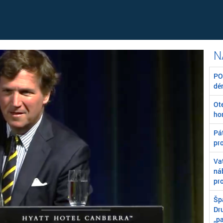
POZ
dé
Ot
ho
Pát
pr
Va
ná
pr
Špa
Dr
„p