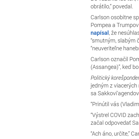
obrátilo,” povedal.
Carlson osobitne s
Pompea a Trumpovho
napísal
, že nesúhl
“smutným, slabým č
“neuveriteľne haneb
Carlson označil Pomp
(Assangea)”, keď bo
Politický korešponde
jedným z viacerých n
sa Sakkovi’agendo
“Prinútil vás (Vladim
“Výstrel COVID zach
začal odpovedať Sa
“Ach áno, určite,” C