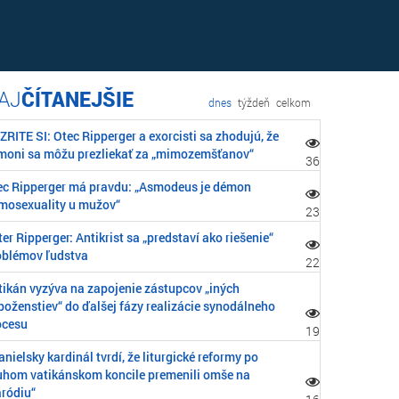
ČÍTANEJŠIE
dnes
týždeň
celkom
RITE SI: Otec Ripperger a exorcisti sa zhodujú, že
moni sa môžu prezliekať za „mimozemšťanov“
36
ec Ripperger má pravdu: „Asmodeus je démon
mosexuality u mužov“
23
er Ripperger: Antikrist sa „predstaví ako riešenie“
oblémov ľudstva
22
tikán vyzýva na zapojenie zástupcov „iných
boženstiev“ do ďalšej fázy realizácie synodálneho
ocesu
19
nielsky kardinál tvrdí, že liturgické reformy po
uhom vatikánskom koncile premenili omše na
aródiu“