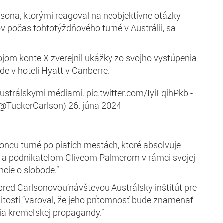
sona, ktorými reagoval na neobjektívne otázky
ov počas tohtotýždňového turné v Austrálii, sa
jom konte X zverejnil ukážky zo svojho vystúpenia
e v hoteli Hyatt v Canberre.
strálskymi médiami. pic.twitter.com/IyiEqihPkb -
(@TuckerCarlson) 26. júna 2024
koncu turné po piatich mestách, ktoré absolvuje
m a podnikateľom Cliveom Palmerom v rámci svojej
ncie o slobode.”
ed Carlsonovou’návštevou Austrálsky inštitút pre
tosti “varoval, že jeho prítomnosť bude znamenať
a kremeľskej propagandy.”