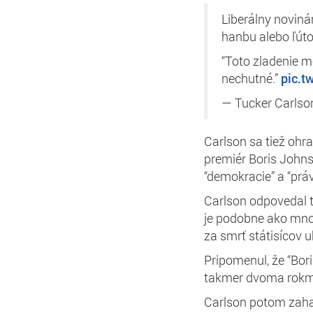
Liberálny noviná
hanbu alebo ľúto
“Toto zladenie m
nechutné.”
pic.
— Tucker Carls
Carlson sa tiež ohr
premiér Boris Johnso
“demokracie” a “prá
Carlson odpovedal t
je podobne ako mnoh
za smrť státisícov u
Pripomenul, že “Bor
takmer dvoma rokmi
Carlson potom zaha