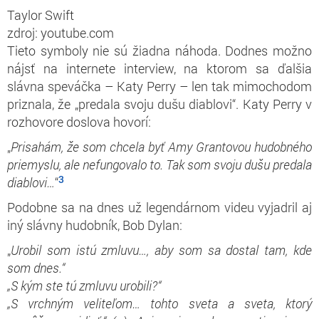
Taylor Swift
zdroj: youtube.com
Tieto symboly nie sú žiadna náhoda. Dodnes možno
nájsť na internete interview, na ktorom sa ďalšia
slávna speváčka – Katy Perry – len tak mimochodom
priznala, že „predala svoju dušu diablovi“. Katy Perry v
rozhovore doslova hovorí:
„
Prisahám, že som chcela byť Amy Grantovou hudobného
priemyslu, ale nefungovalo to. Tak som svoju dušu predala
3
diablovi…
“
Podobne sa na dnes už legendárnom videu vyjadril aj
iný slávny hudobník, Bob Dylan:
„
Urobil som istú zmluvu…, aby som sa dostal tam, kde
som dnes.“
„S kým ste tú zmluvu urobili?“
„S vrchným veliteľom… tohto sveta a sveta, ktorý