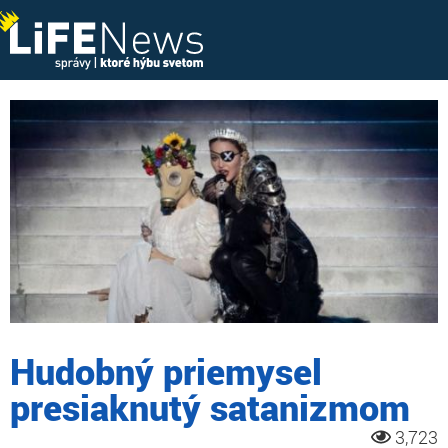
Hudobný priemysel
presiaknutý satanizmom
3,723