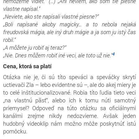
nemôžeme vidieť.“
(
…
)
„Ani neviem, ako som tie piesne
vlastne napísal.“
„Neviete, ako ste napísal
i
vlastné piesne?“
„Boli napísané
akoby
magicky… a to nebola nejaká
freudovská mágia, ale iný druh mágie a ja som ju istý čas
robil.“
„A môžete ju robiť aj teraz?“
4
„Nie. Dnes môžem robiť iné veci, ale toto už nie.“
Cena, ktorá sa platí
Otázka nie je, či sú títo speváci a speváčky skrytí
uctievači Zla – lebo evidentne sú –, ale do akej miery je
to celé inštitucionalizované. Robia títo ľudia tieto veci
„na vlastnú päsť“, alebo ich k tomu núti samotný
priemysel? Odpoveď na túto otázku sa oficiálnymi
kanálmi zrejme nikdy nedozvieme. Avšak jeden
hudobný videoklip nám možno môže poskytnúť istú
pomôcku.