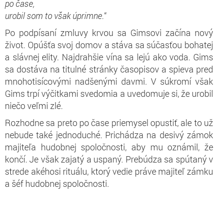
p
o čase,
u
robil som to však úprimne.
“
Po podpísaní zmluvy krvou sa Gimsovi začína nový
život. Opúšťa svoj domov a stáva sa súčasťou bohatej
a slávnej elity. Najdrahšie vína sa lejú ako voda. Gims
sa dostáva na titulné stránky časopisov a spieva pred
mnohotisícovými nadšenými davmi. V súkromí však
Gims trpí výčitkami svedomia a uvedomuje si, že urobil
niečo veľmi zlé.
Rozhodne sa preto po čase priemysel opustiť, ale to už
nebude také jednoduché. Prichádza na desivý zámok
majiteľa hudobnej spoločnosti, aby mu oznámil, že
končí. Je však zajatý a uspaný. Prebúdza sa spútaný v
strede akéhosi rituálu, ktorý vedie práve majiteľ zámku
a šéf hudobnej spoločnosti.