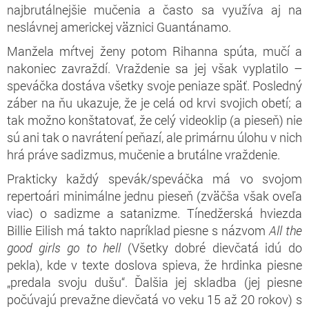
najbrutálnejšie mučenia a často sa využíva aj na
neslávnej americkej väznici Guantánamo.
Manžela mŕtvej ženy potom Rihanna spúta, mučí a
nakoniec zavraždí. Vraždenie sa jej však vyplatilo –
speváčka dostáva všetky svoje peniaze späť. Posledný
záber na ňu ukazuje, že je celá od krvi svojich obetí; a
tak možno konštatovať, že celý videoklip (a pieseň) nie
sú ani tak o navrátení peňazí, ale primárnu úlohu v nich
hrá práve sadizmus, mučenie a brutálne vraždenie.
Prakticky každý spevák/speváčka má vo svojom
repertoári minimálne jednu pieseň (zväčša však oveľa
viac) o sadizme a satanizme. Tínedžerská hviezda
Billie Eilish má takto napríklad piesne s názvom
All the
good girls go to hell
(Všetky dobré dievčatá idú do
pekla), kde v texte doslova spieva, že hrdinka piesne
„predala svoju dušu“. Ďalšia jej skladba (jej piesne
počúvajú prevažne dievčatá vo veku 15 až 20 rokov) s