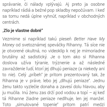
správanie, či nálady vplývajú. Aj preto ja osobne
napríklad rádiá a bežné pop skladby nepočúvam. I keď
sa tomu nedá úplne vyhnúť, napríklad v obchodných
centrách.
„
Zlo je vlastne dobré“
Vezmime si napríklad takú pieseň
Better Have My
Money
od svetoznámej speváčky Rihanny. Tá síce nie
je otvorené okultná, no videoklip k nej je mimoriadne
brutálny až sadistický. Je o tom ako si Rihanna
doslova užíva týranie, trýznenie a až následné
zavraždenie ľudí, ktorí jej dlhujú peniaze (a niekedy ani
to nie). Celý „príbeh“ je pritom prezentovaný tak, že
Rihanna je v práve, lebo jej „dlhujú peniaze“. Jednu
ženu takto vyzlečie donaha a zavesí dolu hlavou, aby
ju mučila. Inú ženu zas drží pod vodou a topí – aj keď
tá Rihanne žiadne peniaze nedlhuje, len jej manžel.
Toto „simulované topenie“ pritom patrí medzi