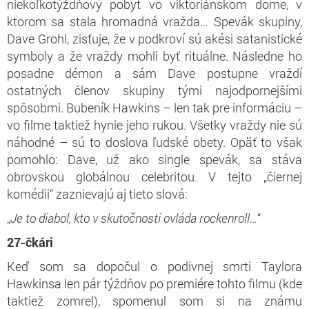
niekoľkotýždňový pobyt vo viktoriánskom dome, v
ktorom sa stala hromadná vražda… Spevák skupiny,
Dave Grohl, zisťuje, že v podkroví sú akési satanistické
symboly a že vraždy mohli byť rituálne. Následne ho
posadne démon a sám Dave postupne vraždí
ostatných členov skupiny tými najodpornejšími
spôsobmi. Bubeník Hawkins – len tak pre informáciu –
vo filme taktiež hynie jeho rukou. Všetky vraždy nie sú
náhodné – sú to doslova ľudské obety. Opäť to však
pomohlo: Dave, už ako single spevák, sa stáva
obrovskou globálnou celebritou. V tejto „čiernej
komédii“ zaznievajú aj tieto slová:
„
Je to diabol, kto v skutočnosti ovláda rockenroll…
“
27-čkári
Keď som sa dopočul o podivnej smrti Taylora
Hawkinsa len pár týždňov po premiére tohto filmu (kde
taktiež zomrel), spomenul som si na známu