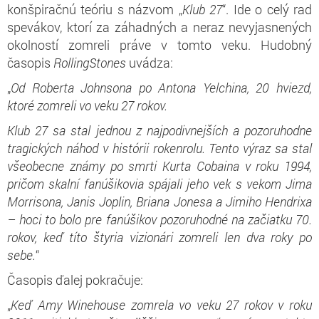
konšpiračnú teóriu s názvom „
K
lub 27
“. Ide o celý rad
spevákov, ktorí za záhadných a neraz nevyjasnených
okolností zomreli práve v tomto veku. Hudobný
časopis
RollingStones
uvádza:
„
Od Roberta Johnsona po Antona Yelchina, 20 hviezd,
ktoré zomreli vo veku 27 rokov.
Klub 27 sa stal jednou z
najpodivnejších
a pozoruhodne
tragických náhod v histórii rokenrolu. Tento výraz sa stal
všeobecne známy po smrti Kurta Cobaina v roku 1994,
pričom skalní fanúšikovia spájali jeho vek s vekom Jima
Morrisona, Janis Joplin, Briana Jonesa a Jimiho Hendrixa
– hoci to bolo pre fanúšikov pozoruhodné na začiatku 70.
rokov, keď títo štyria vizionári zomreli len dva roky po
sebe.
“
Časopis ďalej pokračuje:
„
Keď Amy Winehouse zomrela vo veku 27 rokov v roku