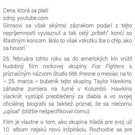
Cena, ktorá sa platí
zdroj: youtube.com
Gimsovi sa však akýmsi zázrakom podarí z tejto
nepríjemnosti vyviaznuť a tak celý „príbeh“ končí so
šťastným koncom. Bolo to však vskutku iba o chlp, ako
sa hovorí.
25. februára tohto roku sa do amerických kín vrútil
hudobný film rockovej skupiny
Foo Fighters
s
príznačným názvom
Studio 666
. Presne o mesiac na to
– 25. marca – bubeník tejto skupiny, Taylor Hawkins,
záhadne zomiera na turné v Kolumbii. Hawkins
viackrát vystúpil preoblečený za diabla a vo svojej
oficiálnej biografii sa taktiež priznal, že sa niečomu
„upísal“ (bližšie nešpecifikoval čomu).
Film je vlastne o tom, ako skupina hľadá pre svoj už
10. album nejakú novú inšpiráciu. Rozhodne sa pre