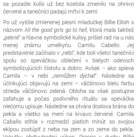
sa pozadie kulís už bez kostola zmenilo na ohnivo
červené a tanečníci padajú mŕtvi k zemi.
Po už vyššie zmienenej piesni mladučkej Billie Eilish s
názvom
All the good girls go to hell,
ktorá mala taktiež
„pekné“ a hlavne symbolické kulisy, prišiel rad na u nás
menej známu umelkyňu Camilu Cabello. Jej
predstavenie začínalo v „nebi“, kde boli všetci tanečníci
spolu so speváčkou oblečení v bielych odevoch
symbolizujúcich čistotu a dobro. Avšak – ako spieva
Camila – v nebi „
nemôžem dýchať
“. Následne sa
účinkujúci objavujú na zemi – väčšinovo bielu farbu
strieda väčšinovo zelená. Obloha sa však postupne
zaťahuje a počas podivného rituálu sa speváčka
niečomu upisuje. Následne sa otvára doslova brána do
pekla a všetko sa mení na krvavo červené. Camila
Caballo stihla v rozmedzí piatich minút so svojou
ekipou zostúpiť z neba na zem a zo zeme do pekla.
Vskutku obdivuhodný výkon. Presne v duchu Billie