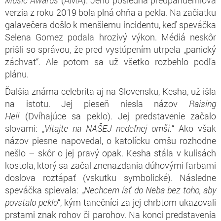
verzia z roku 2019 bola plná ohňa a pekla. Na začiatku
galavečera došlo k menšiemu incidentu, keď speváčka
Selena Gomez podala hrozivý výkon. Médiá neskôr
prišli so správou, že pred vystúpením utrpela „panický
záchvat“. Ale potom sa už všetko rozbehlo podľa
plánu.
Ďalšia známa celebrita aj na Slovensku, Kesha, už išla
na istotu. Jej pieseň niesla názov
Raising
Hell
(Dvíhajúce sa peklo). Jej predstavenie začalo
slovami: „
V
i
tajte na NAŠEJ nedeľnej omši.
“ Ako však
názov piesne napovedal, o katolícku omšu rozhodne
nešlo – skôr o jej pravý opak. Kesha stála v kulisách
kostola, ktorý sa začal znenazdania dúhovými farbami
doslova roztápať (vskutku symbolické). Následne
speváčka spievala: „
N
echcem ísť do Neba bez toho, aby
povstalo peklo
“, kým tanečníci za jej chrbtom ukazovali
prstami znak rohov či parohov. Na konci predstavenia