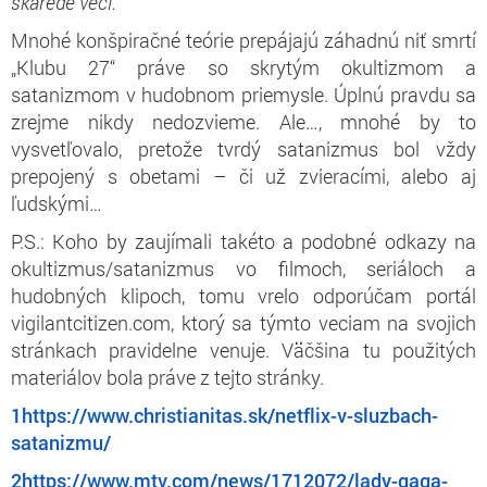
škaredé veci.
“
Mnohé konšpiračné teórie prepájajú záhadnú niť smrtí
„Klubu 27“ práve so skrytým okultizmom a
satanizmom v hudobnom priemysle. Úplnú pravdu sa
zrejme nikdy nedozvieme. Ale…, mnohé by to
vysvetľovalo, pretože tvrdý satanizmus bol vždy
prepojený s obetami – či už zvieracími, alebo aj
ľudskými…
P.S.: Koho by zaujímali takéto a podobné odkazy na
okultizmus/satanizmus vo filmoch, seriáloch a
hudobných klipoch, tomu vrelo odporúčam portál
vigilantcitizen.com, ktorý sa týmto veciam na svojich
stránkach pravidelne venuje. Väčšina tu použitých
materiálov bola práve z tejto stránky.
1
https://www.christianitas.sk/netflix-v-sluzbach-
satanizmu/
2
https://www.mtv.com/news/1712072/lady-gaga-