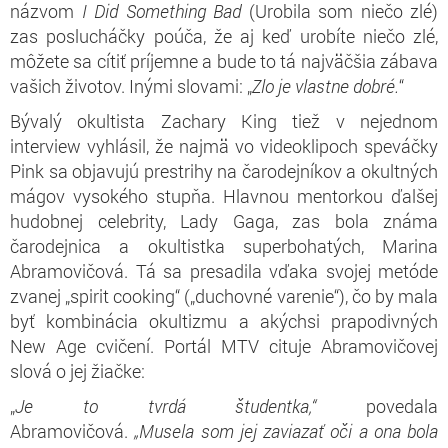
názvom
I Did Something Bad
(Urobila som niečo zlé)
zas poslucháčky poúča, že aj keď urobíte niečo zlé,
môžete sa cítiť príjemne a bude to tá najväčšia zábava
vašich životov. Inými slovami: „
Z
lo je vlastne dobré.
“
Bývalý okultista Zachary King tiež v nejednom
interview vyhlásil, že najmä vo videoklipoch speváčky
Pink sa objavujú prestrihy na čarodejníkov a okultných
mágov vysokého stupňa. Hlavnou mentorkou ďalšej
hudobnej celebrity, Lady Gaga, zas bola známa
čarodejnica a okultistka superbohatých, Marina
Abramovičová. Tá sa presadila vďaka svojej metóde
zvanej „spirit cooking“ („duchovné varenie“), čo by mala
byť kombinácia okultizmu a akýchsi prapodivných
New Age cvičení. Portál MTV cituje Abramovičovej
slová o jej žiačke:
„
Je to tvrdá študentka,“
povedala
Abramovičová.
„Musel
a
som jej zaviazať oči a ona bola