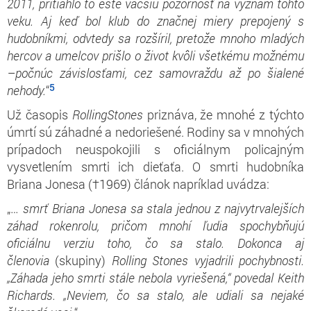
2011, pritiahlo to ešte väčšiu pozornosť na význam tohto
veku. Aj keď bol klub do značnej miery prepojený s
hudobníkmi, odvtedy sa rozšíril, pretože mnoho mladých
hercov a umelcov prišlo o život kvôli všetkému
možnému
–
počnúc
závislos
ťami
, cez samovraždu až po šialené
5
nehody.
“
Už časopis
RollingStones
priznáva, že mnohé z týchto
úmrtí sú záhadné a nedoriešené. Rodiny sa v mnohých
prípadoch neuspokojili s oficiálnym policajným
vysvetlením smrti ich dieťaťa. O smrti hudobníka
Briana Jonesa (†1969) článok napríklad uvádza:
„…
smrť Briana Jonesa sa stala jednou z najvytrvalejších
záhad rokenrolu, pričom mnohí ľudia spochybňujú
oficiálnu verziu toho, čo sa stalo. Dokonca aj
členovia
(skupiny)
Rolling Stones vyjadrili pochybnosti.
„Záhada jeho smrti stále nebola vyriešená,“ povedal Keith
Richards. „Neviem, čo sa stalo, ale udiali sa nejaké