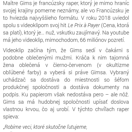
Maître Gims je francúzsky raper, ktorý je mimo hraníc
svojej krajiny pomerne neznámy, ale vo Francúzsku je
to hviezda najvyššieho formátu. V roku 2018 uviedol
spolu s videoklipom svoj hit
Le
Prix à Payer
(Cena, ktorá
sa platí), ktorý je… nuž, vskutku zaujímavý. Na youtube
má jeho videoklip, mimochodom, 66 miliónov pozretí.
Videoklip začína tým, že Gims sedí v čakárni s
podobne oblečenými mužmi. Kráča k nim tajomná
žena oblečená v čierno-červenom (v okultizme
obľúbené farby) a vyberá si práve Gimsa. Vybraný
uchádzač sa dostáva do miestnosti so šéfom
produkčnej spoločnosti a dostáva dokumenty na
podpis. Ku papierom však nedostáva pero – ale nôž.
Gims sa má hudobnej spoločnosti upísať doslova
vlastnou krvou, čo aj urobí. V týchto chvíľach raper
spieva:
„
Robíme veci, ktoré skutočne ľutujeme,