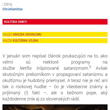
Christianitas
KULTÚRA SMRTI
HROZBA SATANIZMU
KULTÚRNA VOJNA
V januári som napísal článok poukazujúci na to, ako
veľmi sú niektoré programy na
1
službe
Netflix
inšpirované satanizmom.
Avšak
skutočným preborníkom v propagovaní satanizmu a
okultizmu je hudobný priemysel. A teraz nie je reč ani
tak o rockovej hudbe – čo je všeobecne známy a
prijímaný (!) fakt –, ale o bežnom pope, aký
každodenne znie aj zo slovenských rádií.