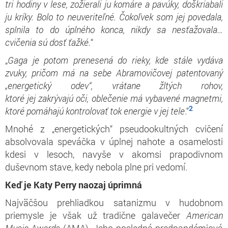
tri hodiny v lese,
zožierali
ju komáre a pavúky, doškriabali
ju kríky. Bolo to neuveriteľné. Čokoľvek som jej povedal
a
,
splnila to
do
úpln
ého
konca, nikdy sa nesťažovala…
cvičenia sú dosť ťažké.
“
„
Gaga je potom
prenesená
do rieky, kde stále vydáva
zvuky, pričom má na sebe Abramovi
čovej
patentovaný
„energetický odev“, vrátane žltých rohov,
ktoré
jej
zakrývajú oči, oblečenie
má
vybavené magnetmi,
2
ktoré pomáhajú kontrolovať tok energie v
jej
tel
e
.“
Mnohé z „energetických“ pseudookultných cvičení
absolvovala speváčka v úplnej nahote a osamelosti
kdesi v lesoch, navyše v akomsi prapodivnom
duševnom stave, kedy nebola plne pri vedomí.
Keď je Katy Perry naozaj úprimná
Najväčšou prehliadkou satanizmu v hudobnom
priemysle je však už tradične galavečer
American
Music Awards
(AMA). Jeho posledná predpandémiová