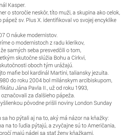
nál Kasper.
r o storočie neskôr, títo muži, a skupina ako celok,
 pápež sv. Pius X. identifikoval vo svojej encyklike
907 O náuke modernistov.
íme o modernistoch z radu klerikov,
 že samých seba presvedčili o tom,
etkým skutočne slúžia Bohu a Cirkvi,
skutočnosti oboch tým urážajú.
o mafie bol kardinál Martini, taliansky jezuita.
1980 do roku 2004 bol milánskym arcibiskupom,
fikátu Jána Pavla II., už od roku 1993,
 označovali za ďalšieho pápeža.
myšlienkou pôvodne prišli noviny London Sunday
 sa ho pýtali aj na to, aký má názor na kňažky:
a na to ľudia pýtajú, a zvyčajne sú to Američania,
toročí majú nádej sa stať ženy kňažkami,