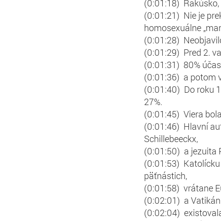
(0:01:18) Rakúsko,
(0:01:21) Nie je pre
homosexuálne „manž
(0:01:28) Neobjavilo
(0:01:29) Pred 2. v
(0:01:31) 80% účas
(0:01:36) a potom v
(0:01:40) Do roku 1
27%.
(0:01:45) Viera bol
(0:01:46) Hlavní a
Schillebeeckx,
(0:01:50) a jezuita
(0:01:53) Katolícku 
päťnástich,
(0:01:58) vrátane E
(0:02:01) a Vatikán 
(0:02:04) existoval