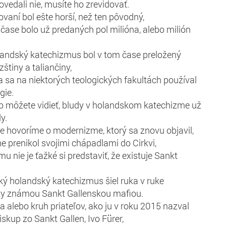
ovedali nie, musíte ho zrevidovať.
vaní bol ešte horší, než ten pôvodný,
 čase bolo už predaných pol milióna, alebo milión
landský katechizmus bol v tom čase preložený
štiny a taliančiny,
 sa na niektorých teologických fakultách používal
gie.
o môžete vidieť, bludy v holandskom katechizme už
y.
e hovoríme o modernizme, ktorý sa znovu objavil,
e prenikol svojimi chápadlami do Cirkvi,
 nie je ťažké si predstaviť, že existuje Sankt
ký holandský katechizmus šiel ruka v ruke
cky známou Sankt Gallenskou mafiou.
a alebo kruh priateľov, ako ju v roku 2015 nazval
iskup zo Sankt Gallen, Ivo Fürer,