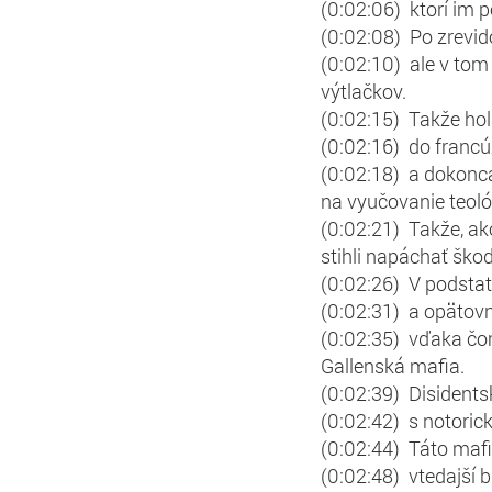
(0:02:06) ktorí im p
(0:02:08) Po zrevido
(0:02:10) ale v tom
výtlačkov.
(0:02:15) Takže ho
(0:02:16) do francúz
(0:02:18) a dokonca
na vyučovanie teoló
(0:02:21) Takže, ak
stihli napáchať škod
(0:02:26) V podstat
(0:02:31) a opätovn
(0:02:35) vďaka čomu
Gallenská mafia.
(0:02:39) Disidents
(0:02:42) s notori
(0:02:44) Táto mafi
(0:02:48) vtedajší b