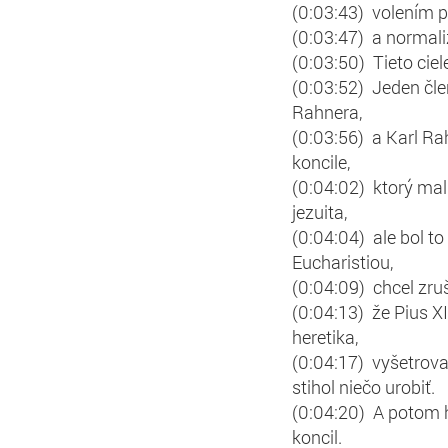
(0:03:43) volením p
(0:03:47) a normal
(0:03:50) Tieto ciel
(0:03:52) Jeden čle
Rahnera,
(0:03:56) a Karl Rah
koncile,
(0:04:02) ktorý mal
jezuita,
(0:04:04) ale bol to
Eucharistiou,
(0:04:09) chcel zru
(0:04:13) že Pius XI
heretika,
(0:04:17) vyšetrova
stihol niečo urobiť.
(0:04:20) A potom h
koncil.