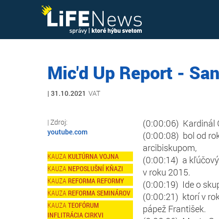
Mic'd Up Report - Sa
31.10.2021
VAT
(0:00:06) Kardinál 
youtube.com
(0:00:08) bol od r
arcibiskupom,
KULTÚRNA VOJNA
(0:00:14) a kľúčový 
NEPOSLUŠNÍ KŇAZI
v roku 2015.
REFORMA REFORMY
(0:00:19) Ide o sku
REFORMA SEMINÁROV
(0:00:21) ktorí v ro
TEOFÓRUM
pápež František.
INFLITRÁCIA CIRKVI