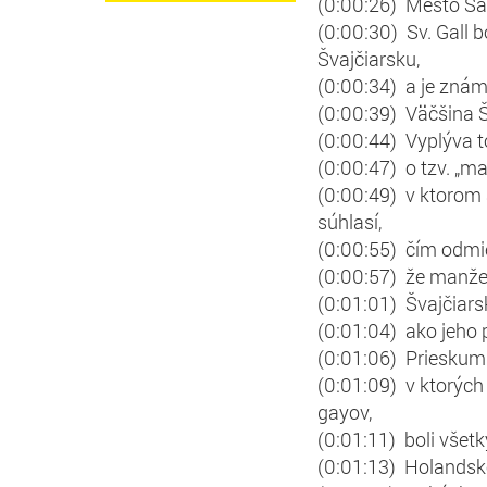
(0:00:26) Mesto San
(0:00:30) Sv. Gall b
Švajčiarsku,
(0:00:34) a je znám
(0:00:39) Väčšina Š
(0:00:44) Vyplýva 
(0:00:47) o tzv. „m
(0:00:49) v ktorom 
súhlasí,
(0:00:55) čím odmie
(0:00:57) že manže
(0:01:01) Švajčiars
(0:01:04) ako jeho 
(0:01:06) Prieskum t
(0:01:09) v ktorých
gayov,
(0:01:11) boli všet
(0:01:13) Holandsko