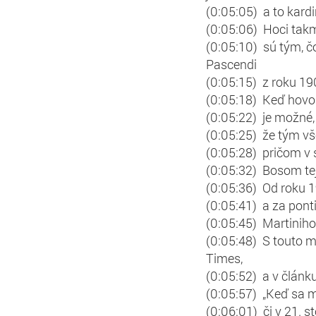
(0:05:05) a to kardi
(0:05:06) Hoci takme
(0:05:10) sú tým, čo
Pascendi
(0:05:15) z roku 1
(0:05:18) Keď hovor
(0:05:22) je možné,
(0:05:25) že tým vš
(0:05:28) pričom v 
(0:05:32) Bosom tejt
(0:05:36) Od roku 
(0:05:41) a za ponti
(0:05:45) Martiniho
(0:05:48) S touto 
Times,
(0:05:52) a v článku
(0:05:57) „Keď sa m
(0:06:01) či v 21. s