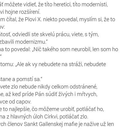
môžete vidieť, že títo heretici, títo modernisti,
vi hojne rozšírení.
 čítal, že Piovi X. niekto povedal, myslím si, že to
ov:
osť, odviedli ste skvelú prácu, viete, s tým,
 zbavili modernizmu.“
a to povedal: „Nič takého som neurobil, len som ho
“
 tomu: „Ale ak vy nebudete na stráži, nebudete
tane a pomstí sa.“
vete zlo nebude nikdy celkom odstránené,
e, až keď príde Pán súdiť živých i mŕtvych,
ovce od capov.
 to najlepšie, čo môžeme urobiť, potláčať ho,
na z hlavných úloh Cirkvi, potláčať zlo.
ch členov Sankt Gallenskej mafie je nažive už len