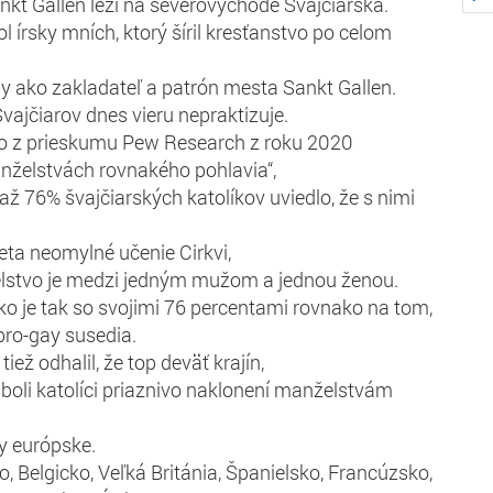
kt Gallen leží na severovýchode Švajčiarska.
ol írsky mních, ktorý šíril kresťanstvo po celom
y ako zakladateľ a patrón mesta Sankt Gallen.
vajčiarov dnes vieru nepraktizuje.
to z prieskumu Pew Research z roku 2020
anželstvách rovnakého pohlavia“,
až 76% švajčiarských katolíkov uviedlo, že s nimi
ta neomylné učenie Cirkvi,
lstvo je medzi jedným mužom a jednou ženou.
ko je tak so svojimi 76 percentami rovnako na tom,
pro-gay susedia.
iež odhalil, že top deväť krajín,
 boli katolíci priaznivo naklonení manželstvám
ky európske.
, Belgicko, Veľká Británia, Španielsko, Francúzsko,