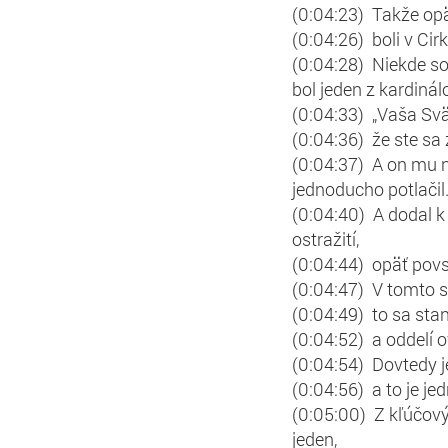
(0:04:23) Takže opäť 
(0:04:26) boli v Cirk
(0:04:28) Niekde som
bol jeden z kardinál
(0:04:33) „Vaša Svät
(0:04:36) že ste sa
(0:04:37) A on mu n
jednoducho potlačil.
(0:04:40) A dodal k
ostražití,
(0:04:44) opäť povs
(0:04:47) V tomto s
(0:04:49) to sa stan
(0:04:52) a oddelí 
(0:04:54) Dovtedy je
(0:04:56) a to je jed
(0:05:00) Z kľúčový
jeden,