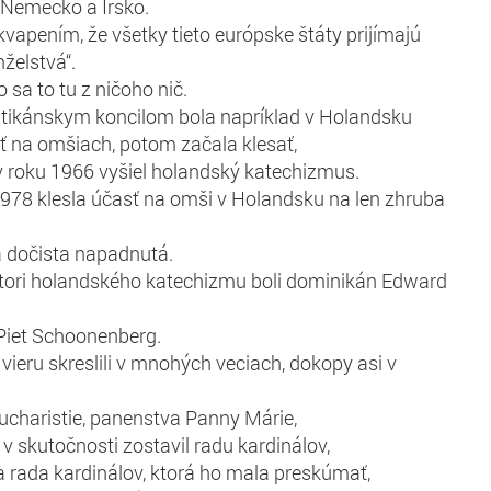
 Nemecko a Írsko.
kvapením, že všetky tieto európske štáty prijímajú
elstvá“.
 sa to tu z ničoho nič.
atikánskym koncilom bola napríklad v Holandsku
ť na omšiach, potom začala klesať,
 roku 1966 vyšiel holandský katechizmus.
978 klesla účasť na omši v Holandsku na len zhruba
a dočista napadnutá.
utori holandského katechizmu boli dominikán Edward
 Piet Schoonenberg.
vieru skreslili v mnohých veciach, dokopy asi v
ucharistie, panenstva Panny Márie,
v skutočnosti zostavil radu kardinálov,
a rada kardinálov, ktorá ho mala preskúmať,