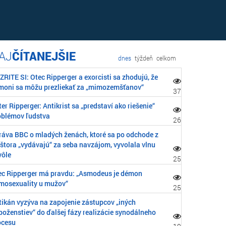
ČÍTANEJŠIE
dnes
týždeň
celkom
RITE SI: Otec Ripperger a exorcisti sa zhodujú, že
moni sa môžu prezliekať za „mimozemšťanov“
37
er Ripperger: Antikrist sa „predstaví ako riešenie“
oblémov ľudstva
26
ráva BBC o mladých ženách, ktoré sa po odchode z
áštora „vydávajú“ za seba navzájom, vyvolala vlnu
vôle
25
ec Ripperger má pravdu: „Asmodeus je démon
mosexuality u mužov“
25
tikán vyzýva na zapojenie zástupcov „iných
boženstiev“ do ďalšej fázy realizácie synodálneho
ocesu