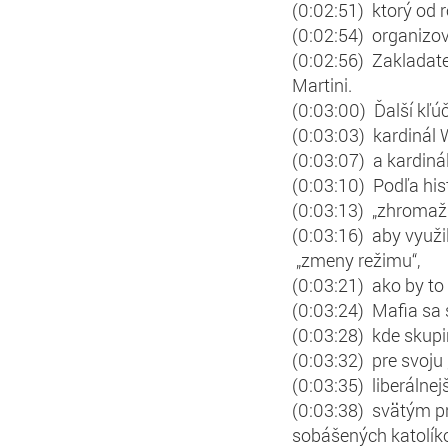
(0:02:51) ktorý od r
(0:02:54) organizova
(0:02:56) Zakladate
Martini.
(0:03:00) Ďalší kľúč
(0:03:03) kardinál 
(0:03:07) a kardinál 
(0:03:10) Podľa his
(0:03:13) „zhromaž
(0:03:16) aby využil
„zmeny režimu“,
(0:03:21) ako by to n
(0:03:24) Mafia sa 
(0:03:28) kde skupi
(0:03:32) pre svoj
(0:03:35) liberálne
(0:03:38) svätým pr
sobášených katolíko