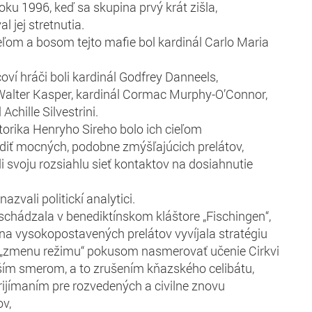
oku 1996, keď sa skupina prvý krát zišla,
l jej stretnutia.
ľom a bosom tejto mafie bol kardinál Carlo Maria
oví hráči boli kardinál Godfrey Danneels,
Walter Kasper, kardinál Cormac Murphy-O’Connor,
Achille Silvestrini.
torika Henryho Sireho bolo ich cieľom
diť mocných, podobne zmýšľajúcich prelátov,
i svoju rozsiahlu sieť kontaktov na dosiahnutie
azvali politickí analytici.
schádzala v benediktínskom kláštore „Fischingen“,
na vysokopostavených prelátov vyvíjala stratégiu
u „zmenu režimu“ pokusom nasmerovať učenie Cirkvi
jším smerom, a to zrušením kňazského celibátu,
ijímaním pre rozvedených a civilne znovu
v,