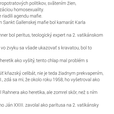
ropotratových politikov, svätením žien,
izáciou homosexuality.
e riadili agendu mafie.
n Sankt Gallenskej mafie bol kamarát Karla
ner bol peritus, teologický expert na 2. vatikánskom
 vo zvyku sa všade ukazovať s kravatou, bol to
 heretik ako vyšitý, tento chlap mal problém s
šiť kňazský celibát, nie je teda žiadnym prekvapením,
I., zdá sa mi, že okolo roku 1958, ho vyšetroval ako
l Rahnera ako heretika, ale zomrel skôr, než s ním
o Ján XXIII. zavolal ako paritusa na 2. vatikánsky