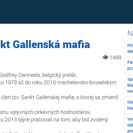
nkt Gallenská mafia
POZ
dé
1499
Pát
pr
Godfrey Danneels, belgický prelát,
Sp
oku 1979 až do roku 2010 mechelensko-bruselským
kl
ne
člen tzv. Sankt Gallenskej mafie, o ktorej sa zmienil
Ot
ho
pinu vplyvných cirkevných hodnostárov,
ku 2013 tajne pracovali na tom, aby bol zvolený
Va
ná
pr