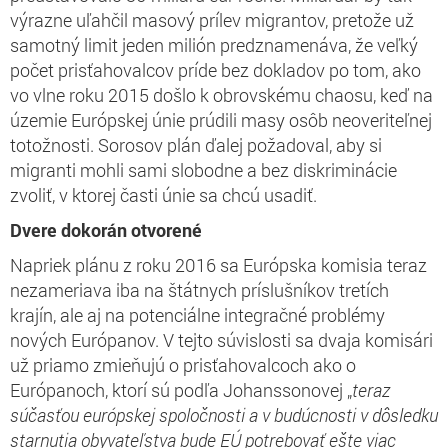
výrazne uľahčil masový prílev migrantov, pretože už
samotný limit jeden milión predznamenáva, že veľký
počet prisťahovalcov príde bez dokladov po tom, ako
vo vlne roku 2015 došlo k obrovskému chaosu, keď na
územie Európskej únie prúdili masy osôb neoveriteľnej
totožnosti. Sorosov plán ďalej požadoval, aby si
migranti mohli sami slobodne a bez diskriminácie
zvoliť, v ktorej časti únie sa chcú usadiť.
Dvere dokorán otvorené
Napriek plánu z roku 2016 sa Európska komisia teraz
nezameriava iba na štátnych príslušníkov tretích
krajín, ale aj na potenciálne integračné problémy
nových Európanov. V tejto súvislosti sa dvaja komisári
už priamo zmieňujú o prisťahovalcoch ako o
Európanoch, ktorí sú podľa Johanssonovej „
teraz
súčasťou európskej spoločnosti a v budúcnosti v dôsledku
starnutia obyvateľstva bude EÚ potrebovať ešte viac