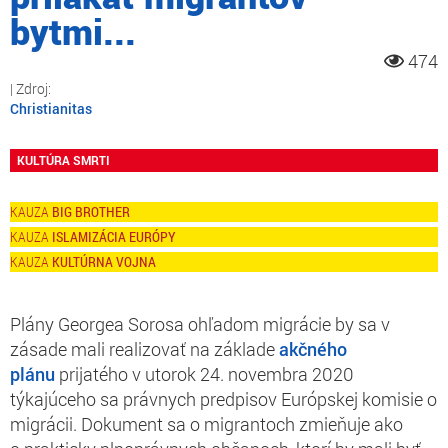
bytmi...
474
Christianitas
KULTÚRA SMRTI
BIG BROTHER
ISLAMIZÁCIA EURÓPY
KULTÚRNA VOJNA
Plány Georgea Sorosa ohľadom migrácie by sa v
zásade mali realizovať na základe
akčného
plánu
prijatého v utorok 24. novembra 2020
týkajúceho sa právnych predpisov Európskej komisie o
migrácii. Dokument sa o migrantoch zmieňuje ako