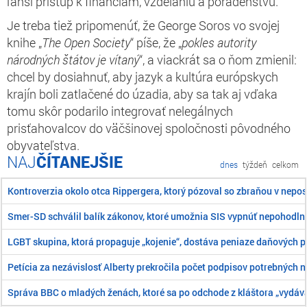
ľahší prístup k financiám, vzdelaniu a poradenstvu.
Je treba tiež pripomenúť, že George Soros vo svojej
knihe „
The Open Society
“ píše, že „
pokles autority
národných štátov je vítaný
“, a viackrát sa o ňom zmienil:
chcel by dosiahnuť, aby jazyk a kultúra európskych
krajín boli zatlačené do úzadia, aby sa tak aj vďaka
tomu skôr podarilo integrovať nelegálnych
prisťahovalcov do väčšinovej spoločnosti pôvodného
obyvateľstva.
ČÍTANEJŠIE
dnes
týždeň
celkom
Kontroverzia okolo otca Rippergera, ktorý pózoval so zbraňou v ne
Smer-SD schválil balík zákonov, ktoré umožnia SIS vypnúť nepohodln
LGBT skupina, ktorá propaguje „kojenie“, dostáva peniaze daňových p
Petícia za nezávislosť Alberty prekročila počet podpisov potrebných n
Správa BBC o mladých ženách, ktoré sa po odchode z kláštora „vydáva