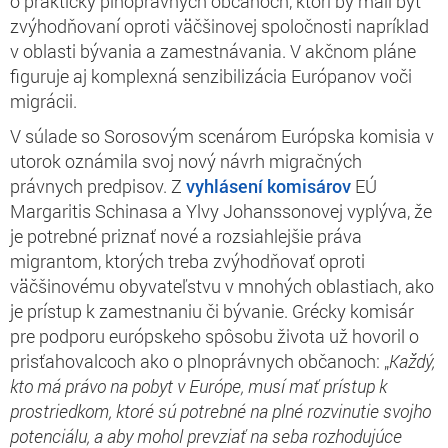
o prakticky plnoprávnych občanoch, ktorí by mali byť
zvýhodňovaní oproti väčšinovej spoločnosti napríklad
v oblasti bývania a zamestnávania. V akčnom pláne
figuruje aj komplexná senzibilizácia Európanov voči
migrácii.
V súlade so Sorosovým scenárom Európska komisia v
utorok oznámila svoj nový návrh migračných
právnych predpisov. Z
vyhlásení komisárov
EÚ
Margaritis Schinasa a Ylvy Johanssonovej vyplýva, že
je potrebné priznať nové a rozsiahlejšie práva
migrantom, ktorých treba zvýhodňovať oproti
väčšinovému obyvateľstvu v mnohých oblastiach, ako
je prístup k zamestnaniu či bývanie. Grécky komisár
pre podporu európskeho spôsobu života už hovoril o
prisťahovalcoch ako o plnoprávnych občanoch: „
Každý,
kto má právo na pobyt v Európe, musí mať prístup k
prostriedkom, ktoré sú potrebné na plné rozvinutie svojho
potenciálu, a aby mohol prevziať na seba rozhodujúce