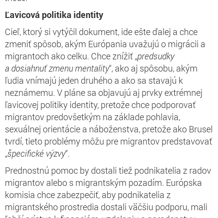
Ľavicová politika identity
Cieľ, ktorý si vytýčil dokument, ide ešte ďalej a chce
zmeniť spôsob, akým Európania uvažujú o migrácii a
migrantoch ako celku. Chce znížiť „
predsudky
a dosiahnuť zmenu mentality
“, ako aj spôsobu, akým
ľudia vnímajú jeden druhého a ako sa stavajú k
neznámemu. V pláne sa objavujú aj prvky extrémnej
ľavicovej politiky identity, pretože chce podporovať
migrantov predovšetkým na základe pohlavia,
sexuálnej orientácie a náboženstva, pretože ako Brusel
tvrdí, tieto problémy môžu pre migrantov predstavovať
„
špecifické výzvy
“.
Prednostnú pomoc by dostali tiež podnikatelia z radov
migrantov alebo s migrantským pozadím. Európska
komisia chce zabezpečiť, aby podnikatelia z
migrantského prostredia dostali väčšiu podporu, mali