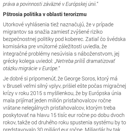
práva a povinnosti záväzné v Európskej únii.
“
Pštrosia politika v oblasti terorizmu
Utorkové vyhlásenia tiež naznačujú, že v prípade
migrantov sa snažia zamiesť zvýšené riziko
bezpečnostnej politiky pod koberec. Zatiaľ čo švédska
komisárka pre vnútorné záležitosti uviedla, že
integračné problémy nesúvisia s náboženstvom, jej
grécky kolega uviedol: „
Netreba príliš dramatizovať
otázku migrácie v Európe.
“
Je dobré si pripomenúť, že George Soros, ktorý má
v Bruseli veľmi silný vplyv, prišiel ešte počas migračnej
krízy v roku 2015 s myšlienkou, že by Európska únia
mala prijímať jeden milión prisťahovalcov ročne
vrátane nelegálnych prisťahovalcov, ktorým treba
poskytovať na hlavu 15 tisíc eur ročne po dobu dvoch
rokov, takže od druhého roku spustenia systému by to
predstavovalo 30 miliárd eur ročne. Miliardár by tak