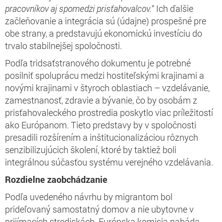
pracovníkov aj spomedzi prisťahovalcov.
“ Ich ďalšie
začleňovanie a integrácia sú (údajne) prospešné pre
obe strany, a predstavujú ekonomickú investíciu do
trvalo stabilnejšej spoločnosti.
Podľa tridsaťstranového dokumentu je potrebné
posilniť spoluprácu medzi hostiteľskými krajinami a
novými krajinami v štyroch oblastiach – vzdelávanie,
zamestnanosť, zdravie a bývanie, čo by osobám z
prisťahovaleckého prostredia poskytlo viac príležitostí
ako Európanom. Tieto predstavy by v spoločnosti
presadili rozšírením a inštitucionalizáciou rôznych
senzibilizujúcich školení, ktoré by taktiež boli
integrálnou súčasťou systému verejného vzdelávania.
Rozdielne zaobchádzanie
Podľa uvedeného návrhu by migrantom bol
prideľovaný samostatný domov a nie ubytovne v
prijímacích strediskách. Európska komisia nabáda