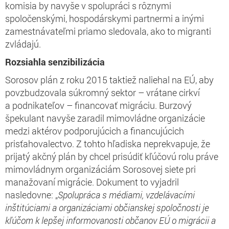
komisia by navyše v spolupráci s rôznymi
spoločenskými, hospodárskymi partnermi a inými
zamestnávateľmi priamo sledovala, ako to migranti
zvládajú.
Rozsiahla senzibilizácia
Sorosov plán z roku 2015 taktiež naliehal na EÚ, aby
povzbudzovala súkromný sektor – vrátane cirkví
a podnikateľov – financovať migráciu. Burzový
špekulant navyše zaradil mimovládne organizácie
medzi aktérov podporujúcich a financujúcich
prisťahovalectvo. Z tohto hľadiska neprekvapuje, že
prijatý akčný plán by chcel prisúdiť kľúčovú rolu práve
mimovládnym organizáciám Sorosovej siete pri
manažovaní migrácie. Dokument to vyjadril
nasledovne: „
Spolupráca s médiami, vzdelávacími
inštitúciami a organizáciami občianskej spoločnosti je
kľúčom k lepšej informovanosti občanov EÚ o migrácii a