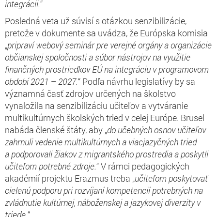
integrácii.
“
Posledná veta už súvisí s otázkou senzibilizácie,
pretože v dokumente sa uvádza, že Európska komisia
„
pripraví webový seminár pre verejné orgány a organizácie
občianskej spoločnosti a súbor nástrojov na využitie
finančných prostriedkov EÚ na integráciu v programovom
období 2021 – 2027.
“ Podľa návrhu legislatívy by sa
významná časť zdrojov určených na školstvo
vynaložila na senzibilizáciu učiteľov a vytváranie
multikultúrnych školských tried v celej Európe. Brusel
nabáda členské štáty, aby „
do učebných osnov učiteľov
zahrnuli vedenie multikultúrnych a viacjazyčných tried
a podporovali žiakov z migrantského prostredia a poskytli
učiteľom potrebné zdroje.
“ V rámci pedagogických
akadémií projektu Erazmus treba „
učiteľom poskytovať
cielenú podporu pri rozvíjaní kompetencií potrebných na
zvládnutie kultúrnej, náboženskej a jazykovej diverzity v
triede.
“