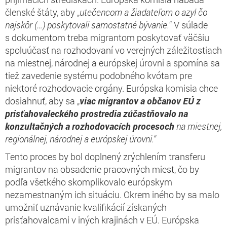
členské štáty, aby „
utečencom a žiadateľom o azyl čo
najskôr (…) poskytovali samostatné bývanie.
“ V súlade
s dokumentom treba migrantom poskytovať väčšiu
spoluúčasť na rozhodovaní vo verejných záležitostiach
na miestnej, národnej a európskej úrovni a spomína sa
tiež zavedenie systému podobného kvótam pre
niektoré rozhodovacie orgány. Európska komisia chce
dosiahnuť, aby sa „
viac migrantov a občanov EÚ z
prisťahovaleckého prostredia zúčastňovalo na
konzultačných a rozhodovacích procesoch
na miestnej,
regionálnej, národnej a európskej úrovni.
“
Tento proces by bol doplnený zrýchlením transferu
migrantov na obsadenie pracovných miest, čo by
podľa všetkého skomplikovalo európskym
nezamestnaným ich situáciu. Okrem iného by sa malo
umožniť uznávanie kvalifikácií získaných
prisťahovalcami v iných krajinách v EÚ. Európska