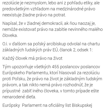
rezolúcie je nezmyslom, lebo ani z pohľadu etiky, ale
predovšetkým vzhľadom na medzinárodné právo
neexistuje žiadne právo na potrat.
Napísal, že v žiadnej demokracii, ak ňou naozaj je,
nemôže existovať právo na zabitie nevinného malého
človeka.
O.i. v ďalšom sa poľský arcibiskup odvolal na chartu
základných ľudských práv EÚ, članok 2, odsek 1:
Každý človek má právo na život
Tým upozorňuje všetkých 455 poslancov poslancov
Európskeho Parlamentu, ktorí hlasovali za rezolúciu
proti Poľsku, že právo na život je základným ľudským
právom, a tak nikto nemá právo rozhodnúť, že je
prípustné zabiť iného človeka, v tomto prípade ešte
nenarodené dieťa.
Európsky Parlament na oficiálny list Biskupskej