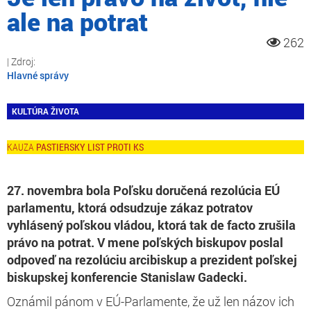
ale na potrat
262
Hlavné správy
KULTÚRA ŽIVOTA
PASTIERSKY LIST PROTI KS
27. novembra bola Poľsku doručená rezolúcia EÚ
parlamentu, ktorá odsudzuje zákaz potratov
vyhlásený poľskou vládou, ktorá tak de facto zrušila
právo na potrat. V mene poľských biskupov poslal
odpoveď na rezolúciu arcibiskup a prezident poľskej
biskupskej konferencie Stanislaw Gadecki.
Oznámil pánom v EÚ-Parlamente, že už len názov ich