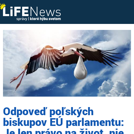
Odpoveď poľských
biskupov EÚ parlamentu:
Je len právo na život, nie