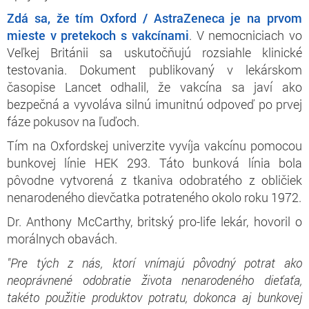
Zdá sa, že tím Oxford / AstraZeneca je na prvom
mieste v pretekoch s vakcínami
. V nemocniciach vo
Veľkej Británii sa uskutočňujú rozsiahle klinické
testovania. Dokument publikovaný v lekárskom
časopise Lancet odhalil, že vakcína sa javí ako
bezpečná a vyvoláva silnú imunitnú odpoveď po prvej
fáze pokusov na ľuďoch.
Tím na Oxfordskej univerzite vyvíja vakcínu pomocou
bunkovej línie HEK 293. Táto bunková línia bola
pôvodne vytvorená z tkaniva odobratého z obličiek
nenarodeného dievčatka potrateného okolo roku 1972.
Dr. Anthony McCarthy, britský pro-life lekár, hovoril o
morálnych obavách.
"Pre tých z nás, ktorí vnímajú pôvodný potrat ako
neoprávnené odobratie života nenarodeného dieťaťa,
takéto použitie produktov potratu, dokonca aj bunkovej