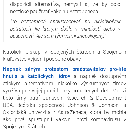
dispozícii alternatíva, nemyslí si, že by bolo
neetické používať vakcínu AstraZeneca.
"To neznamená spolupracovať pri akýchkoľvek
potratoch, ku ktorým došlo v minulosti alebo v
budúcnosti. Ale som tým veľmi znepokojený."
Katolícki biskupi v Spojených štátoch a Spojenom
kráľovstve vyjadrili podobné obavy.
Napriek silným protestom predstaviteľov pro-life
hnutia a katolíckych lídrov
a napriek dostupným
etickým alternatívam, niekoľko výskumných tímov
využíva pri svojej práci bunky potratených detí. Medzi
tieto tímy patrí Janssen Research & Development
USA, dcérska spoločnosť Johnson & Johnson, a
Oxfordská univerzita / AstraZeneca, ktorá by mohla
ako prvá sprístupniť vakcínu proti koronavírusu v
Spojených štátoch.