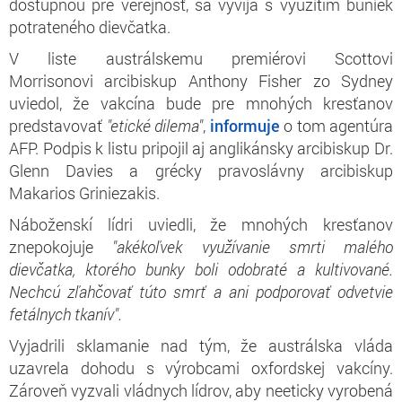
dostupnou pre verejnosť, sa vyvíja s využitím buniek
potrateného dievčatka.
V liste austrálskemu premiérovi Scottovi
Morrisonovi arcibiskup Anthony Fisher zo Sydney
uviedol, že vakcína bude pre mnohých kresťanov
predstavovať
"etické dilema"
,
informuje
o tom agentúra
AFP. Podpis k listu pripojil aj anglikánsky arcibiskup Dr.
Glenn Davies a grécky pravoslávny arcibiskup
Makarios Griniezakis.
Náboženskí lídri uviedli, že mnohých kresťanov
znepokojuje
"akékoľvek využívanie smrti malého
dievčatka, ktorého bunky boli odobraté a kultivované.
Nechcú zľahčovať túto smrť a ani podporovať odvetvie
fetálnych tkanív".
Vyjadrili sklamanie nad tým, že austrálska vláda
uzavrela dohodu s výrobcami oxfordskej vakcíny.
Zároveň vyzvali vládnych lídrov, aby neeticky vyrobená