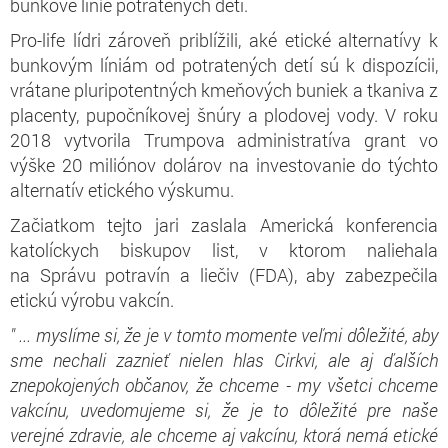
bunkové línie potratených detí.
Pro-life lídri zároveň priblížili, aké etické alternatívy k
bunkovým líniám od potratených detí sú k dispozícii,
vrátane pluripotentných kmeňových buniek a tkaniva z
placenty, pupočníkovej šnúry a plodovej vody. V roku
2018 vytvorila Trumpova administratíva grant vo
výške 20 miliónov dolárov na investovanie do týchto
alternatív etického výskumu.
Začiatkom tejto jari zaslala Americká konferencia
katolíckych biskupov list, v ktorom naliehala
na Správu potravín a liečiv (FDA), aby zabezpečila
etickú výrobu vakcín.
" ... myslíme si, že je v tomto momente veľmi dôležité, aby
sme nechali zaznieť nielen hlas Cirkvi, ale aj ďalších
znepokojených občanov, že chceme - my všetci chceme
vakcínu, uvedomujeme si, že je to dôležité pre naše
verejné zdravie, ale chceme aj vakcínu, ktorá nemá etické