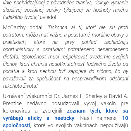
línie pochádzajúcej z pôvodného tkaniva, riskuje vyslanie
škodlivej sociálnej správy týkajúcej sa hodnoty raného
ľudského života,"
uviedol
McCarthy dodal:
"Dokonca aj tí, ktorí nie sú proti
potratom, môžu mať vážne a podstatné morálne obavy o
praktikách, ktoré na prvý pohľad zachádzajú
oportunisticky s ostatkami potrateného nenarodeného
dieťaťa. Spoločnosť musí rešpektovať svedomie svojich
členov, ktorí chránia nedotknuteľnosť ľudského života od
počatia a ktorí nechcú byť zapojení do ničoho, čo by
považovali za spoluúčasť na nespravodlivom odobraní
takéhoto života."
Uznávaní výskumníci Dr. James L. Sherley a David A.
Prentice nedávno posudzovali vývoj vakcín pre
koronavírus a zverejnili
zoznam tých, ktoré sa
vyrábajú eticky a neeticky
. Našli najmenej
10
spoločností
, ktoré vo svojich vakcínach nepoužívajú