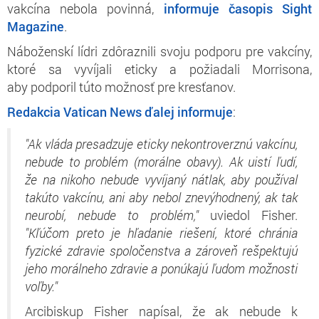
vakcína nebola povinná,
informuje časopis Sight
Magazine
.
Náboženskí lídri zdôraznili svoju podporu pre vakcíny,
ktoré sa vyvíjali eticky a požiadali Morrisona,
aby podporil túto možnosť pre kresťanov.
Redakcia Vatican News ďalej informuje
:
"Ak vláda presadzuje eticky nekontroverznú vakcínu,
nebude to problém (morálne obavy). Ak uistí ľudí,
že na nikoho nebude vyvíjaný nátlak, aby používal
takúto vakcínu, ani aby nebol znevýhodnený, ak tak
neurobí, nebude to problém,"
uviedol Fisher.
"Kľúčom preto je hľadanie riešení, ktoré chránia
fyzické zdravie spoločenstva a zároveň rešpektujú
jeho morálneho zdravie a ponúkajú ľudom možnosti
voľby."
Arcibiskup Fisher napísal, že ak nebude k