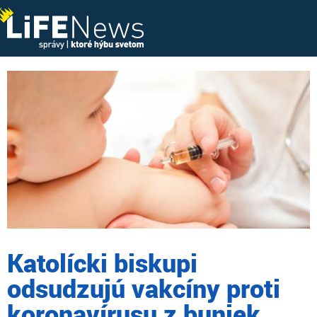
Katolícki biskupi
odsudzujú vakcíny proti
koronavírusu z buniek