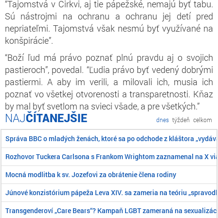
“Tajomstvá v Cirkvi, aj tie pápežské, nemajú byť tabu.
Sú nástrojmi na ochranu a ochranu jej detí pred
nepriateľmi. Tajomstvá však nesmú byť využívané na
konšpirácie”.
“Boží ľud má právo poznať plnú pravdu aj o svojich
pastieroch”, povedal. “Ľudia právo byť vedený dobrými
pastiermi. A aby im verili, a milovali ich, musia ich
poznať vo všetkej otvorenosti a transparetnosti. Kňaz
by mal byť svetlom na svieci všade, a pre všetkých.”
ČÍTANEJŠIE
dnes
týždeň
celkom
Správa BBC o mladých ženách, ktoré sa po odchode z kláštora „vydáva
Rozhovor Tuckera Carlsona s Frankom Wrightom zaznamenal na X viac
Mocná modlitba k sv. Jozefovi za obrátenie člena rodiny
Júnové konzistórium pápeža Leva XIV. sa zameria na teóriu „spravodlive
Transgenderoví „Care Bears“? Kampaň LGBT zameraná na sexualizáciu 