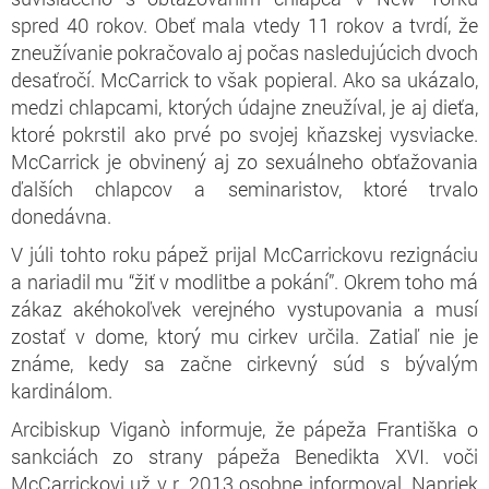
spred 40 rokov. Obeť mala vtedy 11 rokov a tvrdí, že
zneužívanie pokračovalo aj počas nasledujúcich dvoch
desaťročí. McCarrick to však popieral. Ako sa ukázalo,
medzi chlapcami, ktorých údajne zneužíval, je aj dieťa,
ktoré pokrstil ako prvé po svojej kňazskej vysviacke.
McCarrick je obvinený aj zo sexuálneho obťažovania
ďalších chlapcov a seminaristov, ktoré trvalo
donedávna.
V júli tohto roku pápež prijal McCarrickovu rezignáciu
a nariadil mu “žiť v modlitbe a pokání”. Okrem toho má
zákaz akéhokoľvek verejného vystupovania a musí
zostať v dome, ktorý mu cirkev určila. Zatiaľ nie je
známe, kedy sa začne cirkevný súd s bývalým
kardinálom.
Arcibiskup Viganò informuje, že pápeža Františka o
sankciách zo strany pápeža Benedikta XVI. voči
McCarrickovi už v r. 2013 osobne informoval. Napriek