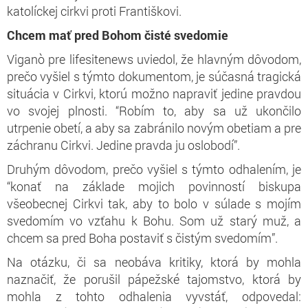
katolíckej cirkvi proti Františkovi.
Chcem mať pred Bohom čisté svedomie
Viganò pre lifesitenews uviedol, že hlavným dôvodom,
prečo vyšiel s týmto dokumentom, je súčasná tragická
situácia v Cirkvi, ktorú možno napraviť jedine pravdou
vo svojej plnosti. “Robím to, aby sa už ukončilo
utrpenie obetí, a aby sa zabránilo novým obetiam a pre
záchranu Cirkvi. Jedine pravda ju oslobodí”.
Druhým dôvodom, prečo vyšiel s týmto odhalením, je
“konať na základe mojich povinností biskupa
všeobecnej Cirkvi tak, aby to bolo v súlade s mojím
svedomím vo vzťahu k Bohu. Som už starý muž, a
chcem sa pred Boha postaviť s čistým svedomím”.
Na otázku, či sa neobáva kritiky, ktorá by mohla
naznačiť, že porušil pápežské tajomstvo, ktorá by
mohla z tohto odhalenia vyvstáť, odpovedal: