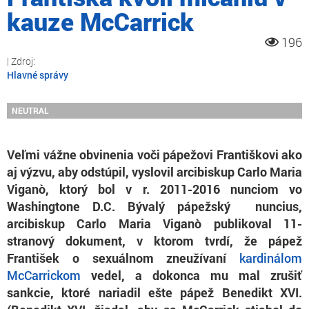
kauze McCarrick
196
Hlavné správy
NEUTRAL
Veľmi vážne obvinenia voči pápežovi Františkovi ako
aj výzvu, aby odstúpil, vyslovil arcibiskup Carlo Maria
Viganò, ktorý bol v r. 2011-2016 nunciom vo
Washingtone D.C.
Bývalý pápežský nuncius,
arcibiskup Carlo Maria Viganò publikoval 11-
stranový dokument, v ktorom tvrdí, že pápež
František o sexuálnom zneužívaní
kardinálom
McCarrickom
vedel, a dokonca mu mal zrušiť
sankcie, ktoré nariadil ešte pápež Benedikt XVI.