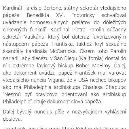
Kardinál Tarcisio Bertone, štátny sekretár vtedajšieho
pápeža Benedikta XVI. “notoricky schvaľoval
uvádzanie homosexuálnych prelátov do dôležitých
cirkevných funkcií”. Kardinál Pietro Parolin súčasný
sekretár Vatikánu, ktorý bol doteraz favorizovaným
nástupcom pápeža Františka, taktiež kryl sexuálne
škandály kardinála McCarricka. Okrem toho Parolin
nariadil, aby diecézu v San Diegu (Kalifornia) dostal do
rúk extrémne ľavicový biskup Rober McElroy. Ďalej,
ako dokument uvádza, pápež František mal varovať
vtedajšieho nuncia Vigana, že v USA nechce bikupov
ako má Philadelphia arcibiskupa Charlesa Chaputa:
“Nesmú byť pravicovo orientovaní ako arcibiskup
Philadelphie”, cituje dokument slová pápeža.
Ďalej bývalý nuncius píše v nezvyčajnom vyhlásení
doslova:
„František zneužíva moc, ktorú Kristus dal Petrovi na