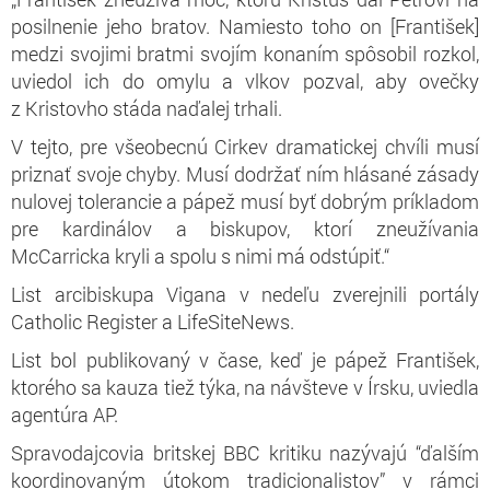
posilnenie jeho bratov. Namiesto toho on [František]
medzi svojimi bratmi svojím konaním spôsobil rozkol,
uviedol ich do omylu a vlkov pozval, aby ovečky
z Kristovho stáda naďalej trhali.
V tejto, pre všeobecnú Cirkev dramatickej chvíli musí
priznať svoje chyby. Musí dodržať ním hlásané zásady
nulovej tolerancie a pápež musí byť dobrým príkladom
pre kardinálov a biskupov, ktorí zneužívania
McCarricka kryli a spolu s nimi má odstúpiť.“
List arcibiskupa Vigana v nedeľu zverejnili portály
Catholic Register a LifeSiteNews.
List bol publikovaný v čase, keď je pápež František,
ktorého sa kauza tiež týka, na návšteve v Írsku, uviedla
agentúra AP.
Spravodajcovia britskej BBC kritiku nazývajú “ďalším
koordinovaným útokom tradicionalistov” v rámci