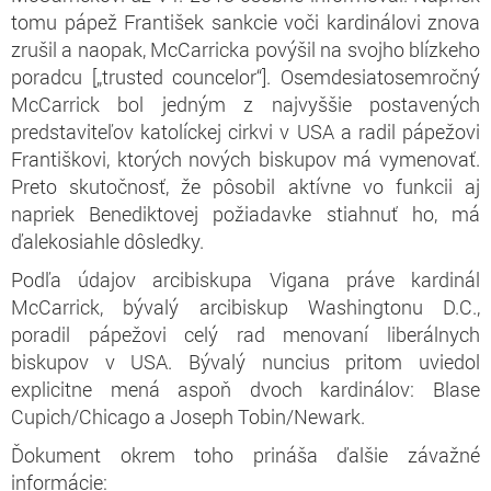
tomu pápež František sankcie voči kardinálovi znova
zrušil a naopak, McCarricka povýšil na svojho blízkeho
poradcu [„trusted councelor“]. Osemdesiatosemročný
McCarrick bol jedným z najvyššie postavených
predstaviteľov katolíckej cirkvi v USA a radil pápežovi
Františkovi, ktorých nových biskupov má vymenovať.
Preto skutočnosť, že pôsobil aktívne vo funkcii aj
napriek Benediktovej požiadavke stiahnuť ho, má
ďalekosiahle dôsledky.
Podľa údajov arcibiskupa Vigana práve kardinál
McCarrick, bývalý arcibiskup Washingtonu D.C.,
poradil pápežovi celý rad menovaní liberálnych
biskupov v USA. Bývalý nuncius pritom uviedol
explicitne mená aspoň dvoch kardinálov: Blase
Cupich/Chicago a Joseph Tobin/Newark.
Ďokument okrem toho prináša ďalšie závažné
informácie: