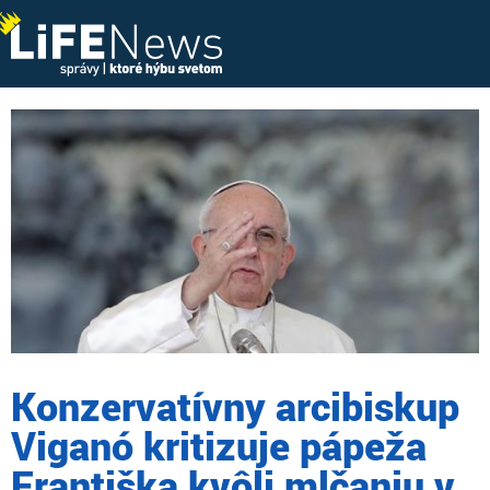
Konzervatívny arcibiskup
Viganó kritizuje pápeža
Františka kvôli mlčaniu v