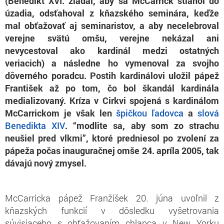
(Benedikt XVI. žiadal, aby sa McCarrick stiahol do
úzadia, odsťahoval z kňazského seminára, keďže
mal obťažovať aj seminaristov, a aby necelebroval
verejne svätú omšu, verejne nekázal ani
nevycestoval ako kardinál medzi ostatných
veriacich) a následne ho vymenoval za svojho
dôverného poradcu. Postih kardinálovi uložil pápež
František až po tom, čo bol škandál kardinála
medializovaný. Kríza v Cirkvi spojená s kardinálom
McCarrickom je však len
špičkou ľadovca
a
slová
Benedikta XIV
. “modlite sa, aby som zo strachu
neušiel pred vlkmi”, ktoré predniesol po zvolení za
pápeža počas inauguračnej omše 24. apríla 2005, tak
dávajú nový zmysel.
McCarricka pápež Franžišek 20. júna uvoľnil z
kňazských funkcií v dôsledku vyšetrovania
súvisiaceho s obťažovaním chlapca v New Yorku