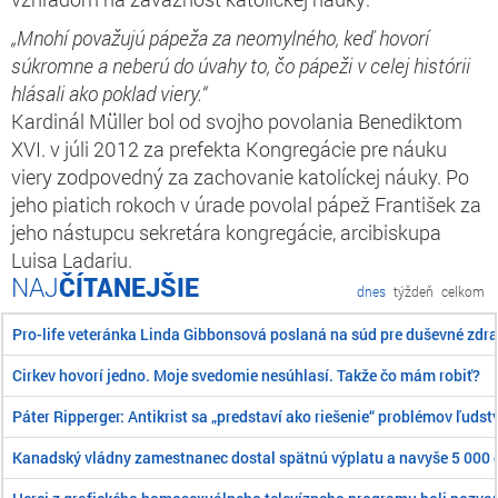
„Mnohí považujú pápeža za neomylného, keď hovorí
súkromne a neberú do úvahy to, čo pápeži v celej histórii
hlásali ako poklad viery.“
Kardinál Müller bol od svojho povolania Benediktom
XVI. v júli 2012 za prefekta Kongregácie pre náuku
viery zodpovedný za zachovanie katolíckej náuky. Po
jeho piatich rokoch v úrade povolal pápež František za
jeho nástupcu sekretára kongregácie, arcibiskupa
Luisa Ladariu.
ČÍTANEJŠIE
dnes
týždeň
celkom
Pro-life veteránka Linda Gibbonsová poslaná na súd pre duševné zdra
Cirkev hovorí jedno. Moje svedomie nesúhlasí. Takže čo mám robiť?
Páter Ripperger: Antikrist sa „predstaví ako riešenie“ problémov ľudst
Kanadský vládny zamestnanec dostal spätnú výplatu a navyše 5 000 d