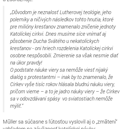
„Dôvodom je neznalosť Lutherovej teológie, jeho
polemiky a ničivých následkov tohto hnutia, ktoré
pre milióny kresťanov znamenalo zničenie jednoty
Katolíckej cirkvi. Dnes musíme síce vnímať aj
pôsobenie Ducha Svätého u nekatolíckych
kresťanov - oni hriech rozdelenia Katolíckej cirkvi
osobne nespôsobili. Zmierenie sa však nesmie diať
na úkor pravdy!
O podstate náuke viery sa nemôže viesť nijaký
dialóg s protestantmi – inak by to znamenalo, že
Cirkev vyše tisíc rokov hlásala bludnú náuku viery,
pričom vieme – a to je jadro náuky viery – že Cirkev
sa v odovzdávaní spásy vo sviatostiach nemôže
mýliť.“
Müller sa súčasne s ľútosťou vyslovil aj o „zmätení“
vzhľadom na záväznosť katolíckej náuky: