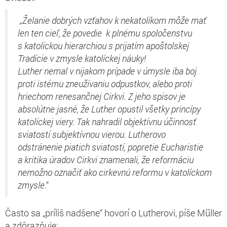
„Želanie dobrých vzťahov k nekatolíkom môže mať
len ten cieľ, že povedie k plnému spoločenstvu
s katolíckou hierarchiou s prijatím apoštolskej
Tradície v zmysle katolíckej náuky!
Luther nemal v nijakom prípade v úmysle iba boj
proti istému zneužívaniu odpustkov, alebo proti
hriechom renesančnej Cirkvi. Z jeho spisov je
absolútne jasné, že Luther opustil všetky princípy
katolíckej viery. Tak nahradil objektívnu účinnosť
sviatostí subjektívnou vierou. Lutherovo
odstránenie piatich sviatostí, popretie Eucharistie
a kritika úradov Cirkvi znamenali, že reformáciu
nemožno označiť ako cirkevnú reformu v katolíckom
zmysle
.“
Často sa „príliš nadšene“ hovorí o Lutherovi, píše Müller
a zdôrazňuje: