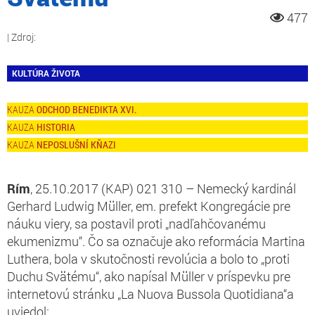
477
KULTÚRA ŽIVOTA
ODCHOD BENEDIKTA XVI.
HISTORIA
NEPOSLUŠNÍ KŇAZI
Rím
, 25.10.2017 (KAP) 021 310 – Nemecký kardinál
Gerhard Ludwig Müller, em. prefekt Kongregácie pre
náuku viery, sa postavil proti „nadľahčovanému
ekumenizmu“. Čo sa označuje ako reformácia Martina
Luthera, bola v skutočnosti revolúcia a bolo to „proti
Duchu Svätému“, ako napísal Müller v príspevku pre
internetovú stránku „La Nuova Bussola Quotidiana“a
uviedol: