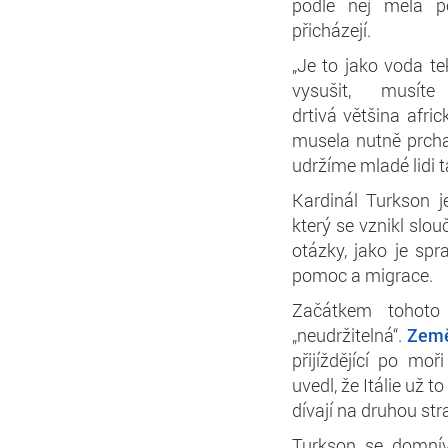
podle něj měla p
přicházejí.
„Je to jako voda te
vysušit, musí
drtivá většina afr
musela nutně prcha
udržíme mladé lidi t
Kardinál Turkson j
který se vznikl slo
otázky, jako je spra
pomoc a migrace.
Začátkem tohoto 
„neudržitelná“.
Zem
přijíždějící po moř
uvedl, že Itálie už t
dívají na druhou str
Turkson se domnívá