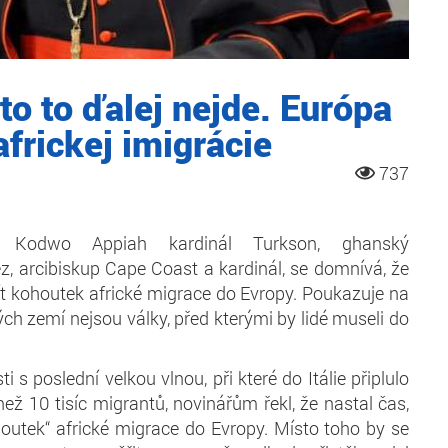
to to ďalej nejde. Európa
africkej imigrácie
737
r Kodwo Appiah kardinál Turkson, ghanský
z, arcibiskup Cape Coast a kardinál, se domnívá, že
řít kohoutek africké migrace do Evropy. Poukazuje na
kých zemí nejsou války, před kterými by lidé museli do
ti s poslední velkou vlnou, při které do Itálie připlulo
než 10 tisíc migrantů, novinářům řekl, že nastal čas,
outek“ africké migrace do Evropy. Místo toho by se