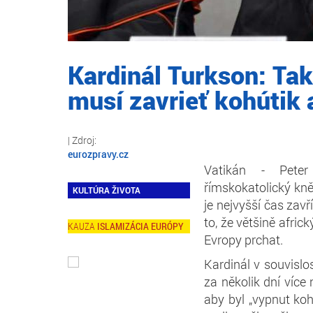
Kardinál Turkson: Tak
musí zavrieť kohútik 
eurozpravy.cz
Vatikán - Pete
římskokatolický kně
KULTÚRA ŽIVOTA
je nejvyšší čas zav
to, že většině afric
ISLAMIZÁCIA EURÓPY
Evropy prchat.
Kardinál v souvislos
za několik dní více 
aby byl „vypnut koh