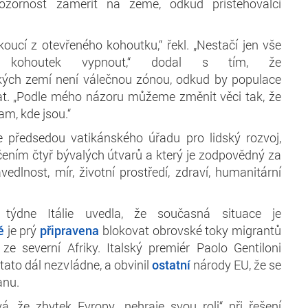
ozornost zaměřit na země, odkud přistěhovalci
koucí z otevřeného kohoutku,“ řekl. „Nestačí jen vše
te kohoutek vypnout,“ dodal s tím, že
ických zemí není válečnou zónou, odkud by populace
t. „Podle mého názoru můžeme změnit věci tak, že
am, kde jsou.“
e předsedou vatikánského úřadu pro lidský rozvoj,
učením čtyř bývalých útvarů a který je zodpovědný za
vedlnost, mír, životní prostředí, zdraví, humanitární
týdne Itálie uvedla, že současná situace je
ě
je prý
připravena
blokovat obrovské toky migrantů
i ze severní Afriky. Italský premiér Paolo Gentiloni
o tato dál nezvládne, a obvinil
ostatní
národy EU, že se
anu.
, že zbytek Evropy „nehraje svou roli“ při řešení