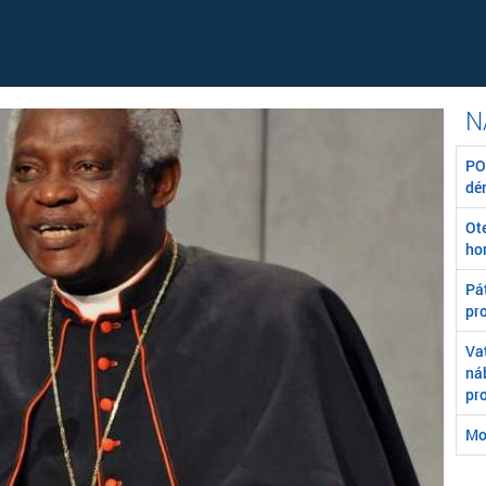
POZ
dé
Ot
ho
Pát
pr
Va
ná
pr
Mo