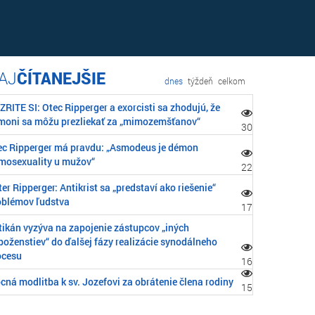
ČÍTANEJŠIE
dnes
týždeň
celkom
RITE SI: Otec Ripperger a exorcisti sa zhodujú, že
moni sa môžu prezliekať za „mimozemšťanov“
30
ec Ripperger má pravdu: „Asmodeus je démon
mosexuality u mužov“
22
er Ripperger: Antikrist sa „predstaví ako riešenie“
oblémov ľudstva
17
tikán vyzýva na zapojenie zástupcov „iných
boženstiev“ do ďalšej fázy realizácie synodálneho
ocesu
16
cná modlitba k sv. Jozefovi za obrátenie člena rodiny
15