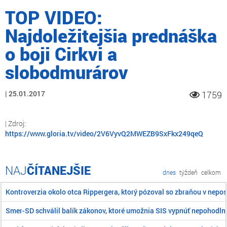
TOP VIDEO:
Najdoležitejšia prednáška
o boji Cirkvi a
slobodmurárov
25.01.2017
1759
https://www.gloria.tv/video/2V6VyvQ2MWEZB9SxFkx249qeQ
ČÍTANEJŠIE
dnes
týždeň
celkom
Kontroverzia okolo otca Rippergera, ktorý pózoval so zbraňou v ne
Smer-SD schválil balík zákonov, ktoré umožnia SIS vypnúť nepohodln