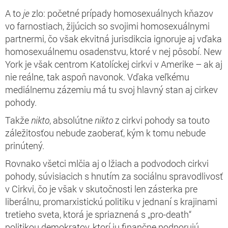
A to
je
zlo: početné prípady homosexuálnych kňazov
vo farnostiach, žijúcich so svojimi homosexuálnymi
partnermi, čo však ekvitná jurisdikcia ignoruje aj vďaka
homosexuálnemu osadenstvu, ktoré v nej pôsobí. New
York je však centrom Katolíckej cirkvi v Amerike – ak aj
nie reálne, tak aspoň navonok. Vďaka veľkému
mediálnemu zázemiu má tu svoj hlavný stan aj cirkev
pohody.
Takže
nikto
, absolútne
nikto
z cirkvi pohody sa touto
záležitosťou nebude zaoberať, kým k tomu nebude
prinútený.
Rovnako všetci mlčia aj o lžiach a podvodoch cirkvi
pohody, súvisiacich s hnutím za sociálnu spravodlivosť
v Cirkvi, čo je však v skutočnosti len zásterka pre
liberálnu, promarxistickú politiku v jednaní s krajinami
tretieho sveta, ktorá je spriaznená s „pro-death“
politikou demokratov, ktorí ju finančne podporujú