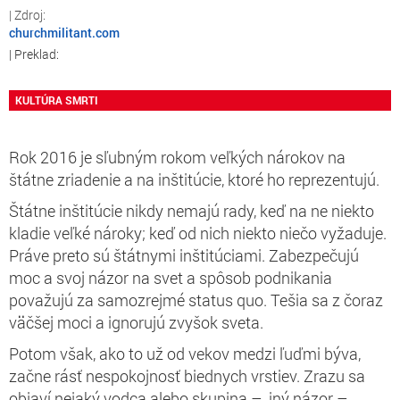
churchmilitant.com
KULTÚRA SMRTI
Rok 2016 je sľubným rokom veľkých nárokov na
štátne zriadenie a na inštitúcie, ktoré ho reprezentujú.
Štátne inštitúcie nikdy nemajú rady, keď na ne niekto
kladie veľké nároky; keď od nich niekto niečo vyžaduje.
Práve preto sú štátnymi inštitúciami. Zabezpečujú
moc a svoj názor na svet a spôsob podnikania
považujú za samozrejmé status quo. Tešia sa z čoraz
väčšej moci a ignorujú zvyšok sveta.
Potom však, ako to už od vekov medzi ľuďmi býva,
začne rásť nespokojnosť biednych vrstiev. Zrazu sa
objaví nejaký vodca alebo skupina – iný názor –