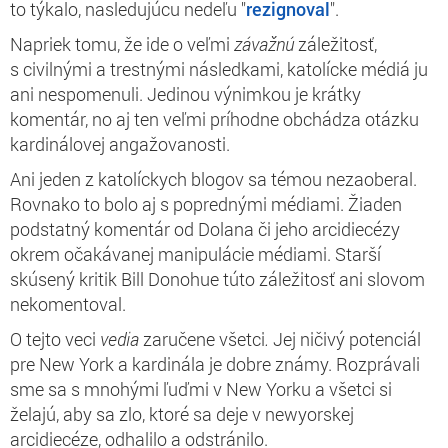
to týkalo, nasledujúcu nedeľu "
rezignoval
".
Napriek tomu, že ide o veľmi
závažnú
záležitosť,
s civilnými a trestnými následkami, katolícke médiá ju
ani nespomenuli. Jedinou výnimkou je krátky
komentár, no aj ten veľmi príhodne obchádza otázku
kardinálovej angažovanosti.
Ani jeden z katolíckych blogov sa témou nezaoberal.
Rovnako to bolo aj s poprednými médiami. Žiaden
podstatný komentár od Dolana či jeho arcidiecézy
okrem očakávanej manipulácie médiami. Starší
skúsený kritik Bill Donohue túto záležitosť ani slovom
nekomentoval.
O tejto veci
vedia
zaručene všetci
.
Jej ničivý potenciál
pre New York a kardinála je dobre známy. Rozprávali
sme sa s mnohými ľuďmi v New Yorku a všetci si
želajú, aby sa zlo, ktoré sa deje v newyorskej
arcidiecéze, odhalilo a odstránilo.