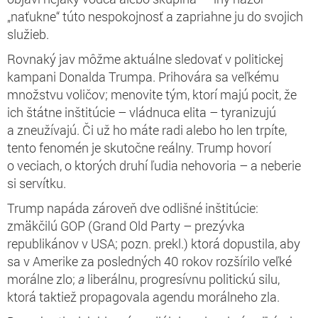
„naťukne“ túto nespokojnosť a zapriahne ju do svojich
služieb.
Rovnaký jav môžme aktuálne sledovať v politickej
kampani Donalda Trumpa. Prihovára sa veľkému
množstvu voličov; menovite tým, ktorí majú pocit, že
ich štátne inštitúcie – vládnuca elita – tyranizujú
a zneužívajú. Či už ho máte radi alebo ho len trpíte,
tento fenomén je skutočne reálny. Trump hovorí
o veciach, o ktorých druhí ľudia nehovoria – a neberie
si servítku.
Trump napáda zároveň dve odlišné inštitúcie:
zmäkčilú GOP (Grand Old Party – prezývka
republikánov v USA; pozn. prekl.) ktorá dopustila, aby
sa v Amerike za posledných 40 rokov rozšírilo veľké
morálne zlo;
a
liberálnu, progresívnu politickú silu,
ktorá taktiež propagovala agendu morálneho zla.