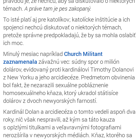
pravdou je, že nechcú, aby sa diskutovalo o niektorých
témach.
A práve tam je pes zakopaný.
To isté platí aj pre katolíkov; katolícke inštitúcie a ich
spojenci nechcú diskutovať o niektorých témach,
pretože správne predpokladajú, že by sa mohla oslabiť
ich moc.
Minulý mesiac napríklad
Church Militant
zaznamenala
závažnú vec:
súdny spor o milión
dolárov, evidovaný proti kardinálovi Timothy Dolanovi
z New Yorku a jeho arcidiecéze. Predmetom obvinenia
bol fakt, že nezarazili sexuálne pobláznenie
homosexuálneho kňaza, ktorý ukradol státisíce
dolárov z dvoch newyorských farností.
Kardinál Dolan a arcidiecéza o tomto vedeli aspoň dva
roky, nič však nespravili, až kým sa táto kauza
s oplzlými titulkami a veľavravnými fotografiami
nerozšírila v newyorských médiách. Kňaz, ktorého sa