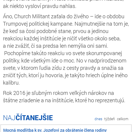
ak niekto vysloví pravdu nahlas.
Áno, Church Militant zaťala do živého – ide o obdobu
Trumpovej politickej kampane. Najmutnejšie na tom je,
že keď sa čosi podobné stane, prvou a jedinou
reakciou každej inštitúcie je ničiť všetko okolo seba,
a nie zvážiť, či sa predsa len nemýlia oni sami.
Pochopíme takúto reakciu vo svete skorumpovanej
politiky, kde všetkým ide o moc. No v nadprirodzenom
svete, v ktorom ľudia zídu z cesty pravdy a snažia sa
zničiť tých, ktorí ju hovoria, je takýto hriech úplne iného
kalibru.
Rok 2016 je sľubným rokom veľkých nárokov na
štátne zriadenie a na inštitúcie, ktoré ho reprezentujú.
ČÍTANEJŠIE
dnes
týždeň
celkom
Mocná modlitba k sv. Jozefovi za obrátenie člena rodiny