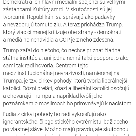
Demokrati a ich hlavní mediálni spojenci sú veľkými
zástancami Kultúry smrti. V skutočnosti sú jej
tvorcami. Republikáni sa správajú ako padavky
a nevzdorujú tomuto zlu. A teraz prichádza Trump,
ktorý viac či menej kritizuje obe strany - demokrati
a médiá ho nenávidia a GOP je z neho zdesená.
Trump zaťal do niečoho, čo nechce priznať žiadna
štátna inštitúcia: ani jedna nemá takú podporu, o akej
sami tak radi hovoria. Centrom tejto
medziinštitucionálnej nevraživosti, namierenej na
Trumpa, je tzv. cirkev pohody, ktorú tvoria liberálnejší
katolíci. Rôzni preláti, kňazi a liberálni katolíci osočujú
a ohovárajú Trumpa a napríklad kvôli jeho
poznámkam o moslimoch ho prirovnávajú k nacistom.
Ľudia z cirkvi pohody ho radi vykresľujú ako
ignorantského, či egoistického extrémistu, bažiaceho
po vlastnej sláve. Možno majú pravdu, ale skutočnou