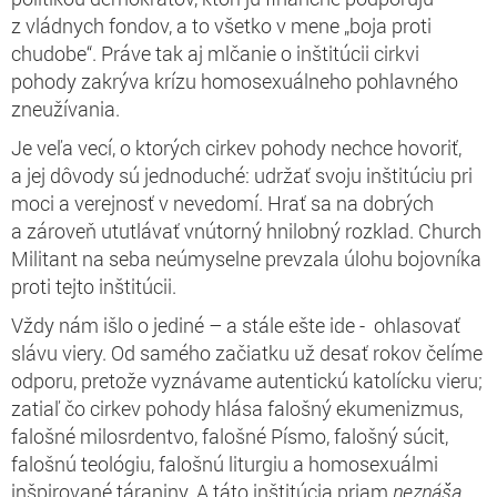
z vládnych fondov, a to všetko v mene „boja proti
chudobe“. Práve tak aj mlčanie o inštitúcii cirkvi
pohody zakrýva krízu homosexuálneho pohlavného
zneužívania.
Je veľa vecí, o ktorých cirkev pohody nechce hovoriť,
a jej dôvody sú jednoduché: udržať svoju inštitúciu pri
moci a verejnosť v nevedomí. Hrať sa na dobrých
a zároveň ututlávať vnútorný hnilobný rozklad. Church
Militant na seba neúmyselne prevzala úlohu bojovníka
proti tejto inštitúcii.
Vždy nám išlo o jediné – a stále ešte ide - ohlasovať
slávu viery. Od samého začiatku už desať rokov čelíme
odporu, pretože vyznávame autentickú katolícku vieru;
zatiaľ čo cirkev pohody hlása falošný ekumenizmus,
falošné milosrdentvo, falošné Písmo, falošný súcit,
falošnú teológiu, falošnú liturgiu a homosexuálmi
inšpirované táraniny. A táto inštitúcia priam
neznáša
,