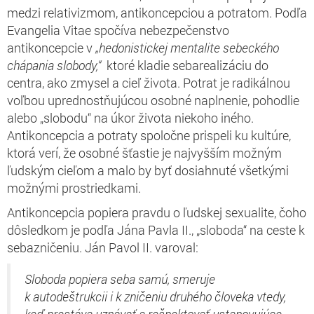
medzi relativizmom, antikoncepciou a potratom. Podľa
Evangelia Vitae spočíva nebezpečenstvo
antikoncepcie v
„hedonistickej mentalite sebeckého
chápania slobody,“
ktoré kladie sebarealizáciu do
centra, ako zmysel a cieľ života. Potrat je radikálnou
voľbou uprednostňujúcou osobné naplnenie, pohodlie
alebo „slobodu“ na úkor života niekoho iného.
Antikoncepcia a potraty spoločne prispeli ku kultúre,
ktorá verí, že osobné šťastie je najvyšším možným
ľudským cieľom a malo by byť dosiahnuté všetkými
možnými prostriedkami.
Antikoncepcia popiera pravdu o ľudskej sexualite, čoho
dôsledkom je podľa Jána Pavla II., „sloboda“ na ceste k
sebazničeniu. Ján Pavol II. varoval:
Sloboda popiera seba samú, smeruje
k autodeštrukcii i k zničeniu druhého človeka vtedy,