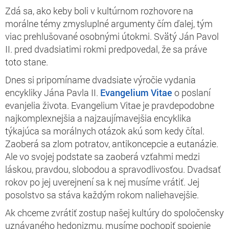
Zdá sa, ako keby boli v kultúrnom rozhovore na
morálne témy zmysluplné argumenty čím ďalej, tým
viac prehlušované osobnými útokmi. Svätý Ján Pavol
II. pred dvadsiatimi rokmi predpovedal, že sa práve
toto stane.
Dnes si pripomíname dvadsiate výročie vydania
encykliky Jána Pavla II.
Evangelium Vitae
o poslaní
evanjelia života. Evangelium Vitae je pravdepodobne
najkomplexnejšia a najzaujímavejšia encyklika
týkajúca sa morálnych otázok akú som kedy čítal.
Zaoberá sa zlom potratov, antikoncepcie a eutanázie.
Ale vo svojej podstate sa zaoberá vzťahmi medzi
láskou, pravdou, slobodou a spravodlivosťou. Dvadsať
rokov po jej uverejnení sa k nej musíme vrátiť. Jej
posolstvo sa stáva každým rokom naliehavejšie.
Ak chceme zvrátiť zostup našej kultúry do spoločensky
uznávaného hedonizmu, musíme pochopiť spojenie