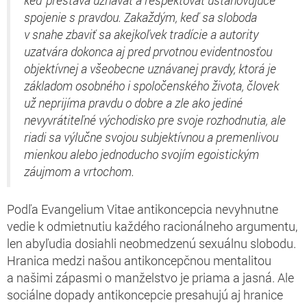
keď prestáva uznávať a rešpektovať ustanovujúce
spojenie s pravdou. Zakaždým, keď sa sloboda
v snahe zbaviť sa akejkoľvek tradície a autority
uzatvára dokonca aj pred prvotnou evidentnosťou
objektívnej a všeobecne uznávanej pravdy, ktorá je
základom osobného i spoločenského života, človek
už neprijíma pravdu o dobre a zle ako jediné
nevyvrátiteľné východisko pre svoje rozhodnutia, ale
riadi sa výlučne svojou subjektívnou a premenlivou
mienkou alebo jednoducho svojím egoistickým
záujmom a vrtochom.
Podľa Evangelium Vitae antikoncepcia nevyhnutne
vedie k odmietnutiu každého racionálneho argumentu,
len abyľudia dosiahli neobmedzenú sexuálnu slobodu.
Hranica medzi našou antikoncepčnou mentalitou
a našimi zápasmi o manželstvo je priama a jasná. Ale
sociálne dopady antikoncepcie presahujú aj hranice