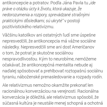
antikoncepcie a potratov. Podľa Jána Pavla tu
„ide
práve o otázku úcty k životu, ktorá ukazuje, že
nedorozumenia a rozpory, sprevádzané strašnými
praktickými dôsledkami, sú ukryté“
v postoji
pozitivistického relativizmu.
Väčšinu katolíkov ani ostatných ľudí sme úspešne
nepresvedčili, že antikoncepcia má vážne sociálne
následky. Nepresvedčili sme ani dosť Američanov
o tom, že potrat je skutočne sociálnou
nespravodlivosťou. Kým to neurobíme, nemôžeme
očakávať, že antikoncepčná mentalita nebude aj
naďalej spôsobovať a prehlbovať roztopašnú sociálnu
tyraniu, náboženské prenasledovanie a rozpady rodín.
Ale relativizmus nemožno okamžite prekonať len
racionálnou konverzáciou na verejnosti. Racionálna
konverzácia je dôležitá, ale relativizmus spôsobil, že
súčasná kultúra je neustále menej schopná a ochotná