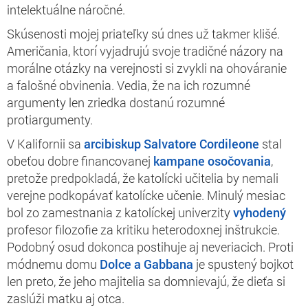
intelektuálne náročné.
Skúsenosti mojej priateľky sú dnes už takmer klišé.
Američania, ktorí vyjadrujú svoje tradičné názory na
morálne otázky na verejnosti si zvykli na ohováranie
a falošné obvinenia. Vedia, že na ich rozumné
argumenty len zriedka dostanú rozumné
protiargumenty.
V Kalifornii sa
arcibiskup Salvatore Cordileone
stal
obeťou dobre financovanej
kampane osočovania
,
pretože predpokladá, že katolícki učitelia by nemali
verejne podkopávať katolícke učenie. Minulý mesiac
bol zo zamestnania z katolíckej univerzity
vyhodený
profesor filozofie za kritiku heterodoxnej inštrukcie.
Podobný osud dokonca postihuje aj neveriacich. Proti
módnemu domu
Dolce a Gabbana
je spustený bojkot
len preto, že jeho majitelia sa domnievajú, že dieťa si
zaslúži matku aj otca.