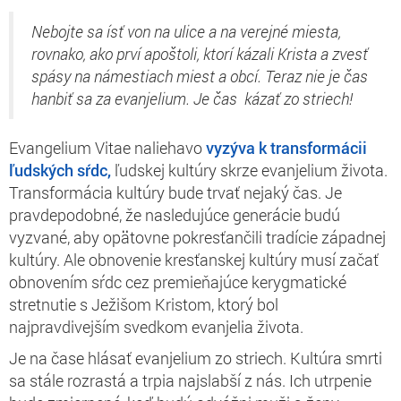
Nebojte sa ísť von na ulice a na verejné miesta,
rovnako, ako prví apoštoli, ktorí kázali Krista a zvesť
spásy na námestiach miest a obcí. Teraz nie je čas
hanbiť sa za evanjelium. Je čas kázať zo striech!
Evangelium Vitae naliehavo
vyzýva k transformácii
ľudských sŕdc,
ľudskej kultúry skrze evanjelium života.
Transformácia kultúry bude trvať nejaký čas. Je
pravdepodobné, že nasledujúce generácie budú
vyzvané, aby opätovne pokresťančili tradície západnej
kultúry. Ale obnovenie kresťanskej kultúry musí začať
obnovením sŕdc cez premieňajúce kerygmatické
stretnutie s Ježišom Kristom, ktorý bol
najpravdivejším svedkom evanjelia života.
Je na čase hlásať evanjelium zo striech. Kultúra smrti
sa stále rozrastá a trpia najslabší z nás. Ich utrpenie