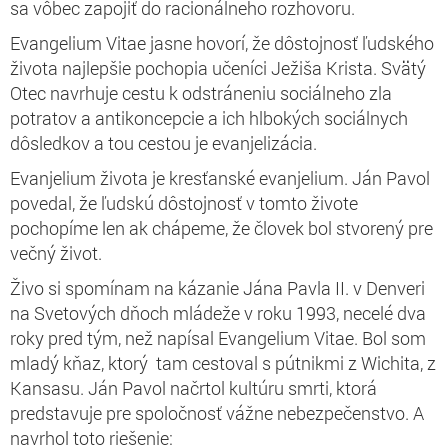
sa vôbec zapojiť do racionálneho rozhovoru.
Evangelium Vitae jasne hovorí, že dôstojnosť ľudského
života najlepšie pochopia učeníci Ježiša Krista. Svätý
Otec navrhuje cestu k odstráneniu sociálneho zla
potratov a antikoncepcie a ich hlbokých sociálnych
dôsledkov a tou cestou je evanjelizácia.
Evanjelium života je kresťanské evanjelium. Ján Pavol
povedal, že ľudskú dôstojnosť v tomto živote
pochopíme len ak chápeme, že človek bol stvorený pre
večný život.
Živo si spomínam na kázanie Jána Pavla II. v Denveri
na Svetových dňoch mládeže v roku 1993, necelé dva
roky pred tým, než napísal Evangelium Vitae. Bol som
mladý kňaz, ktorý tam cestoval s pútnikmi z Wichita, z
Kansasu. Ján Pavol načrtol kultúru smrti, ktorá
predstavuje pre spoločnosť vážne nebezpečenstvo. A
navrhol toto riešenie: