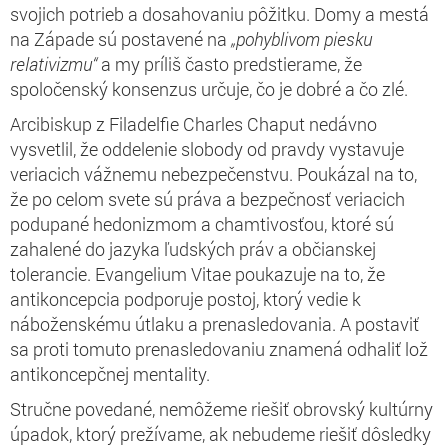
svojich potrieb a dosahovaniu pôžitku. Domy a mestá
na Západe sú postavené na
„pohyblivom piesku
relativizmu“
a my príliš často predstierame, že
spoločenský konsenzus určuje, čo je dobré a čo zlé.
Arcibiskup z Filadelfie Charles Chaput nedávno
vysvetlil, že oddelenie slobody od pravdy vystavuje
veriacich vážnemu nebezpečenstvu. Poukázal na to,
že po celom svete sú práva a bezpečnosť veriacich
podupané hedonizmom a chamtivosťou, ktoré sú
zahalené do jazyka ľudských práv a občianskej
tolerancie. Evangelium Vitae poukazuje na to, že
antikoncepcia podporuje postoj, ktorý vedie k
náboženskému útlaku a prenasledovania. A postaviť
sa proti tomuto prenasledovaniu znamená odhaliť lož
antikoncepčnej mentality.
Stručne povedané, nemôžeme riešiť obrovský kultúrny
úpadok, ktorý prežívame, ak nebudeme riešiť dôsledky