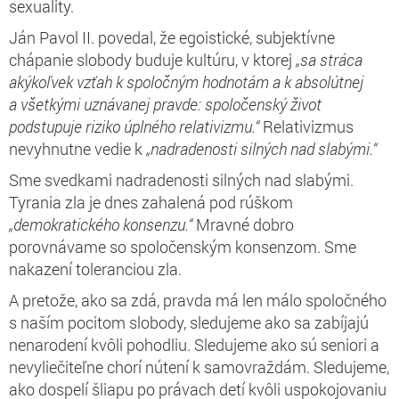
sexuality.
Ján Pavol II. povedal, že egoistické, subjektívne
chápanie slobody buduje kultúru, v ktorej
„sa stráca
akýkoľvek vzťah k spoločným hodnotám a k absolútnej
a všetkými uznávanej pravde: spoločenský život
podstupuje riziko úplného relativizmu.“
Relativizmus
nevyhnutne vedie k
„nadradenosti silných nad slabými.“
Sme svedkami nadradenosti silných nad slabými.
Tyrania zla je dnes zahalená pod rúškom
„demokratického konsenzu.“
Mravné dobro
porovnávame so spoločenským konsenzom. Sme
nakazení toleranciou zla.
A pretože, ako sa zdá, pravda má len málo spoločného
s naším pocitom slobody, sledujeme ako sa zabíjajú
nenarodení kvôli pohodliu. Sledujeme ako sú seniori a
nevyliečiteľne chorí nútení k samovraždám. Sledujeme,
ako dospelí šliapu po právach detí kvôli uspokojovaniu