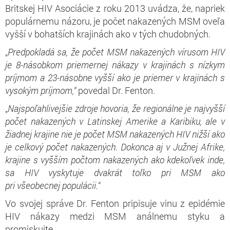
Britskej HIV Asociácie z roku 2013 uvádza, že, napriek
populárnemu názoru, je počet nakazených MSM oveľa
vyšší v bohatších krajinách ako v tých chudobných.
„
Predpokladá sa, že počet MSM nakazených vírusom HIV
je 8-násobkom priemernej nákazy v krajinách s nízkym
príjmom a 23-násobne vyšší ako je priemer v krajinách s
vysokým príjmom,“
povedal Dr. Fenton.
„
Najspoľahlivejšie zdroje hovoria, že regionálne je najvyšší
počet nakazených v Latinskej Amerike a Karibiku, ale v
žiadnej krajine nie je počet MSM nakazených HIV nižší ako
je celkový počet nakazených. Dokonca aj v Južnej Afrike,
krajine s vyšším počtom nakazených ako kdekoľvek inde,
sa HIV vyskytuje dvakrát toľko pri MSM ako
pri všeobecnej populácii.“
Vo svojej správe Dr. Fenton pripisuje vinu z epidémie
HIV nákazy medzi MSM análnemu styku a
promiskuite.