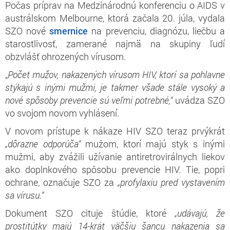
Počas príprav na Medzinárodnú konferenciu o AIDS v
austrálskom Melbourne, ktorá začala 20. júla, vydala
SZO nové
smernice
na prevenciu, diagnózu, liečbu a
starostlivosť, zamerané najmä na skupiny ľudí
obzvlášť ohrozených vírusom.
„
Počet mužov, nakazených vírusom HIV, ktorí sa pohlavne
stýkajú s inými mužmi, je takmer všade stále vysoký a
nové spôsoby prevencie sú veľmi potrebné,“
uvádza SZO
vo svojom novom vyhlásení.
V novom prístupe k nákaze HIV SZO teraz prvýkrát
„dôrazne odporúča“
mužom, ktorí majú styk s inými
mužmi, aby zvážili užívanie antiretrovirálnych liekov
ako doplnkového spôsobu prevencie HIV. Tie, popri
ochrane, označuje SZO za
„profylaxiu pred vystavením
sa vírusu.“
Dokument SZO cituje štúdie, ktoré
„udávajú, že
prostitútky majú 14-krát väčšiu šancu nakazenia sa