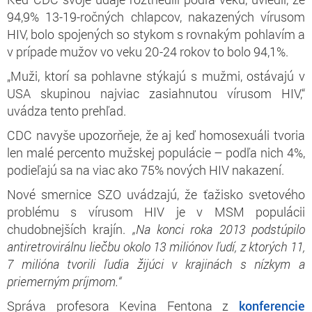
94,9% 13-19-ročných chlapcov, nakazených vírusom
HIV, bolo spojených so stykom s rovnakým pohlavím a
v prípade mužov vo veku 20-24 rokov to bolo 94,1%.
„Muži, ktorí sa pohlavne stýkajú s mužmi, ostávajú v
USA skupinou najviac zasiahnutou vírusom HIV,“
uvádza tento prehľad.
CDC navyše upozorňeje, že aj keď homosexuáli tvoria
len malé percento mužskej populácie – podľa nich 4%,
podieľajú sa na viac ako 75% nových HIV nakazení.
Nové smernice SZO uvádzajú, že ťažisko svetového
problému s vírusom HIV je v MSM populácii
chudobnejších krajín.
„Na konci roka 2013 podstúpilo
antiretrovirálnu liečbu okolo 13 miliónov ľudí, z ktorých 11,
7 milióna tvorili ľudia žijúci v krajinách s nízkym a
priemerným príjmom.“
Správa profesora Kevina Fentona z
konferencie