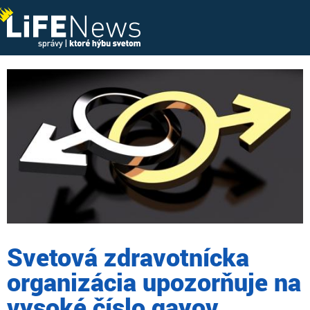
Svetová zdravotnícka
organizácia upozorňuje na
vysoké číslo gayov