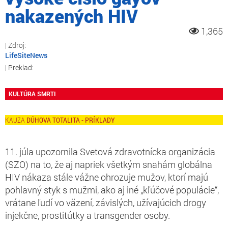
nakazených HIV
1,365
LifeSiteNews
KULTÚRA SMRTI
DÚHOVA TOTALITA - PRÍKLADY
11. júla upozornila Svetová zdravotnícka organizácia
(SZO) na to, že aj napriek všetkým snahám globálna
HIV nákaza stále vážne ohrozuje mužov, ktorí majú
pohlavný styk s mužmi, ako aj iné „kľúčové populácie“,
vrátane ľudí vo väzení, závislých, užívajúcich drogy
injekčne, prostitútky a transgender osoby.