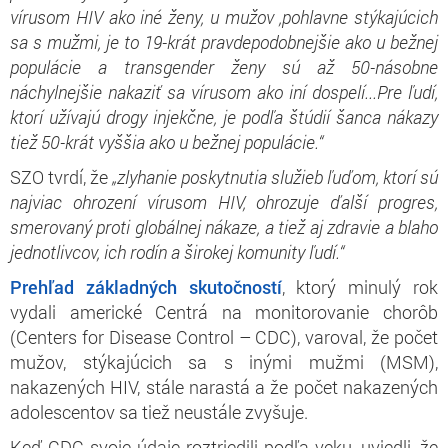
vírusom HIV ako iné ženy, u mužov ,pohlavne stýkajúcich
sa s mužmi, je to 19-krát pravdepodobnejšie ako u bežnej
populácie a transgender ženy sú až 50-násobne
náchylnejšie nakaziť sa vírusom ako iní dospelí...Pre ľudí,
ktorí užívajú drogy injekčne, je podľa štúdií šanca nákazy
tiež 50-krát vyššia ako u bežnej populácie.“
SZO tvrdí, že
„zlyhanie poskytnutia služieb ľuďom, ktorí sú
najviac ohrození vírusom HIV, ohrozuje ďalší progres,
smerovaný proti globálnej nákaze, a tiež aj zdravie a blaho
jednotlivcov, ich rodín a širokej komunity ľudí.“
Prehľad základných skutočností
, ktorý minulý rok
vydali americké Centrá na monitorovanie chorôb
(Centers for Disease Control – CDC), varoval, že počet
mužov, stýkajúcich sa s inými mužmi (MSM),
nakazených HIV, stále narastá a že počet nakazených
adolescentov sa tiež neustále zvyšuje.
Keď CDC svoje údaje roztriedili podľa veku, uviedli, že