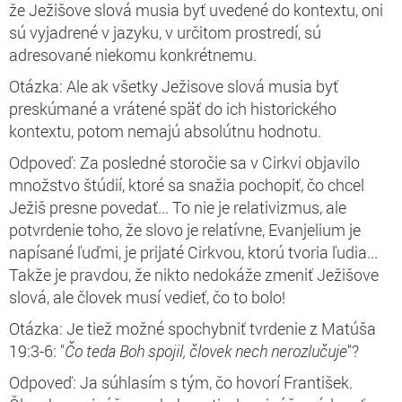
že Ježišove slová musia byť uvedené do kontextu, oni
sú vyjadrené v jazyku, v určitom prostredí, sú
adresované niekomu konkrétnemu.
Otázka: Ale ak všetky Ježisove slová musia byť
preskúmané a vrátené späť do ich historického
kontextu, potom nemajú absolútnu hodnotu.
Odpoveď: Za posledné storočie sa v Cirkvi objavilo
množstvo štúdií, ktoré sa snažia pochopiť, čo chcel
Ježiš presne povedať... To nie je relativizmus, ale
potvrdenie toho, že slovo je relatívne, Evanjelium je
napísané ľuďmi, je prijaté Cirkvou, ktorú tvoria ľudia...
Takže je pravdou, že nikto nedokáže zmeniť Ježišove
slová, ale človek musí vedieť, čo to bolo!
Otázka: Je tiež možné spochybniť tvrdenie z Matúša
19:3-6: "
Čo teda Boh spojil, človek nech nerozlučuje
"?
Odpoveď: Ja súhlasím s tým, čo hovorí František.