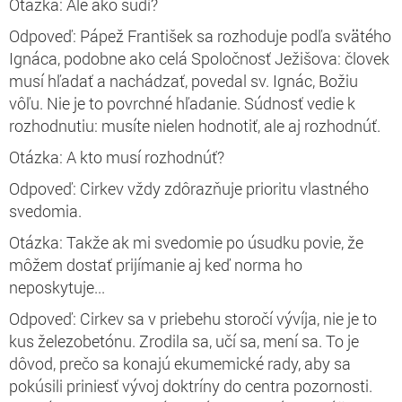
Otázka: Ale ako súdi?
Odpoveď: Pápež František sa rozhoduje podľa svätého
Ignáca, podobne ako celá Spoločnosť Ježišova: človek
musí hľadať a nachádzať, povedal sv. Ignác, Božiu
vôľu. Nie je to povrchné hľadanie. Súdnosť vedie k
rozhodnutiu: musíte nielen hodnotiť, ale aj rozhodnúť.
Otázka: A kto musí rozhodnúť?
Odpoveď: Cirkev vždy zdôrazňuje prioritu vlastného
svedomia.
Otázka: Takže ak mi svedomie po úsudku povie, že
môžem dostať prijímanie aj keď norma ho
neposkytuje...
Odpoveď: Cirkev sa v priebehu storočí vývíja, nie je to
kus železobetónu. Zrodila sa, učí sa, mení sa. To je
dôvod, prečo sa konajú ekumemické rady, aby sa
pokúsili priniesť vývoj doktríny do centra pozornosti.