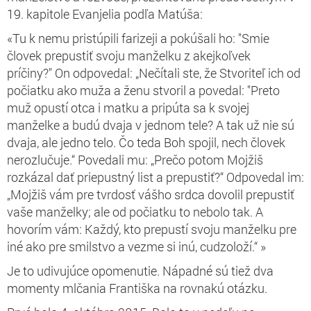
19. kapitole Evanjelia podľa Matúša:
«
Tu k nemu pristúpili farizeji a pokúšali ho: "Smie
človek prepustiť svoju manželku z akejkoľvek
príčiny?"
On odpovedal: „Nečítali ste, že Stvoriteľ ich od
počiatku ako muža a ženu stvoril
a povedal: "Preto
muž opustí otca i matku a pripúta sa k svojej
manželke a budú dvaja v jednom tele?
A tak už nie sú
dvaja, ale jedno telo. Čo teda Boh spojil, nech človek
nerozlučuje.“
Povedali mu: „Prečo potom Mojžiš
rozkázal dať priepustný list a prepustiť?“
Odpovedal im:
„Mojžiš vám pre tvrdosť vášho srdca dovolil prepustiť
vaše manželky; ale od počiatku to nebolo tak.
A
hovorím vám: Každý, kto prepustí svoju manželku pre
iné ako pre smilstvo a vezme si inú, cudzoloží.“
»
Je to udivujúce opomenutie. Nápadné sú tiež dva
momenty mlčania Františka na rovnakú otázku.