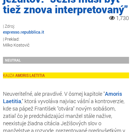
tiež znova interpretovaný"
1,730
espresso.repubblica.it
Milko Kostovič
NEUTRAL
AMORIS LAETITIA
Neuveriteľné, ale pravdivé. V ôsmej kapitole "
Amoris
Laetitia
," ktorá vyvoláva najviac vášní a kontroverzie,
kde sa pápež František "otvára" novým sobášom,
zatiaľ čo je predchádzajúci manžel stále nažive,
neexistuje žiadna citácia Ježišových slov o
manželstve a rozvode, prezentované predovšetkým v