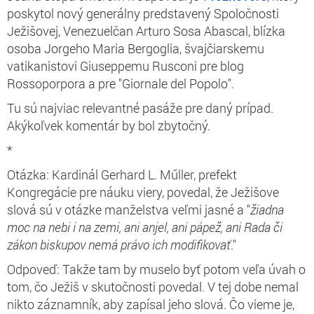
poskytol nový generálny predstavený Spoločnosti
Ježišovej, Venezuelčan Arturo Sosa Abascal, blízka
osoba Jorgeho Maria Bergoglia, švajčiarskemu
vatikanistovi Giuseppemu Rusconi pre blog
Rossoporpora a pre "Giornale del Popolo".
Tu sú najviac relevantné pasáže pre daný prípad.
Akýkoľvek komentár by bol zbytočný.
*
Otázka: Kardinál Gerhard L. Műller, prefekt
Kongregácie pre náuku viery, povedal, že Ježišove
slová sú v otázke manželstva veľmi jasné a "
žiadna
moc na nebi i na zemi, ani anjel, ani pápež, ani Rada či
zákon biskupov nemá právo ich modifikovať
."
Odpoveď: Takže tam by muselo byť potom veľa úvah o
tom, čo Ježiš v skutočnosti povedal. V tej dobe nemal
nikto záznamník, aby zapísal jeho slová. Čo vieme je,