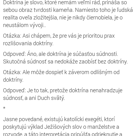
Doktrína je slovo, ktoré nemám veľmi rád, prináša so
sebou obraz tvrdosti kameňa. Namiesto toho je ľudská
realita oveľa zložitejšia, nie je nikdy čiernobiela, je o
neustálom vývoji..
Otázka: Asi chápem, že pre vás je prioritou prax
rozlišovania doktríny.
Odpoveď: Áno, ale doktrína je súčasťou súdnosti.
Skutočná súdnosť sa nedokáže zaobísť bez doktríny.
Otázka: Ale môže dospieť k záverom odlišným od
doktríny.
Odpoveď: Je to tak, pretože doktrína nenahradzuje
súdnosť, a ani Duch svätý.
*
Jasne povedané, existujú katolícki exegéti, ktorí
poskytujú výklad Ježišových slov o manželstve a
rozvode, a táto interpretácia pripúšťa odrieknutie a