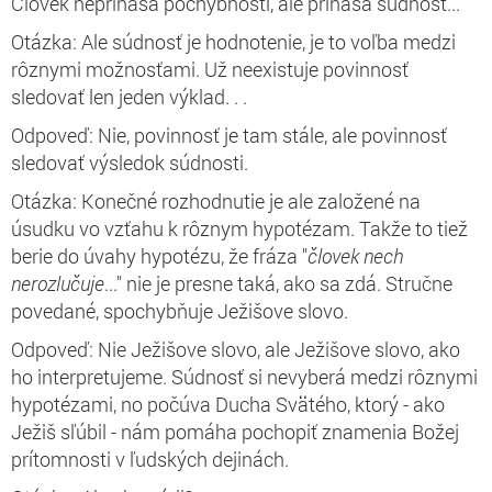
Človek neprináša pochybnosti, ale prináša súdnosť...
Otázka: Ale súdnosť je hodnotenie, je to voľba medzi
rôznymi možnosťami. Už neexistuje povinnosť
sledovať len jeden výklad. . .
Odpoveď: Nie, povinnosť je tam stále, ale povinnosť
sledovať výsledok súdnosti.
Otázka: Konečné rozhodnutie je ale založené na
úsudku vo vzťahu k rôznym hypotézam. Takže to tiež
berie do úvahy hypotézu, že fráza "
človek nech
nerozlučuje
..." nie je presne taká, ako sa zdá. Stručne
povedané, spochybňuje Ježišove slovo.
Odpoveď: Nie Ježišove slovo, ale Ježišove slovo, ako
ho interpretujeme. Súdnosť si nevyberá medzi rôznymi
hypotézami, no počúva Ducha Svätého, ktorý - ako
Ježiš sľúbil - nám pomáha pochopiť znamenia Božej
prítomnosti v ľudských dejinách.