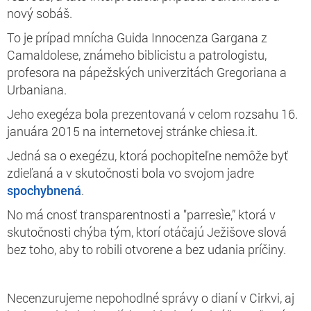
nový sobáš.
To je prípad mnícha Guida Innocenza Gargana z
Camaldolese, známeho biblicistu a patrologistu,
profesora na pápežských univerzitách Gregoriana a
Urbaniana.
Jeho exegéza bola prezentovaná v celom rozsahu 16.
januára 2015 na internetovej stránke chiesa.it.
Jedná sa o exegézu, ktorá pochopiteľne nemôže byť
zdieľaná a v skutočnosti bola vo svojom jadre
spochybnená
.
No má cnosť transparentnosti a "parresìe,” ktorá v
skutočnosti chýba tým, ktorí otáčajú Ježišove slová
bez toho, aby to robili otvorene a bez udania príčiny.
Necenzurujeme nepohodlné správy o dianí v Cirkvi, aj