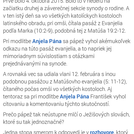
Prvé bolo 4. októbra 2015. Bolo to v nedeľu na
začiatku druhej a záverečnej sekcie synody o rodine. A
v ten istý deň sa vo všetkých katolíckych kostoloch
latinského obradu, pri omši, čítala pasáž z Evanjelia
podľa Marka (10:2-9), podobná tej z Matúša 19:2-12.
Pri modlitbe
Anjela Pána
sa pápež vyhol akémukoľvek
odkazu na túto pasáž evanjelia, a to napriek jej
mimoriadnym súvislostiam s otázkami
prejednávanými na synode.
A rovnaká vec sa udiala vlani 12. februára s inou
podobnou pasážou z Matúšovho evanjelia (5: 11-12),
čítaného počas omši vo všetkých kostoloch. Aj
tentoraz sa pri modlitbe
Anjela Pána
František vyhol
citovaniu a komentovaniu týchto skutočností.
Prečo pápež tak neústupne mlčí o Ježišových slovách,
ktoré su tak jednoznačné?
Jedna stopa smerom k odpovedi je v
rozhovore
, ktorý