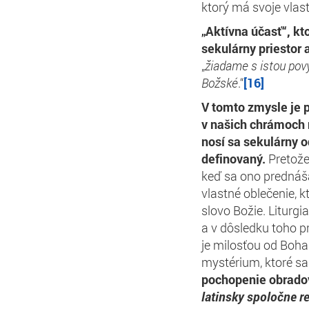
ktorý má svoje vlast
„Aktívna účasť“, kt
sekulárny priestor 
„
žiadame s istou pov
Božské
.“
[16]
V tomto zmysle je p
v našich chrámoch n
nosí sa sekulárny o
definovaný.
Pretože
keď sa ono prednáša
vlastné oblečenie, k
slovo Božie. Liturg
a v dôsledku toho p
je milosťou od Boha
mystérium, ktoré sa
pochopenie obrado
latinsky spoločne r