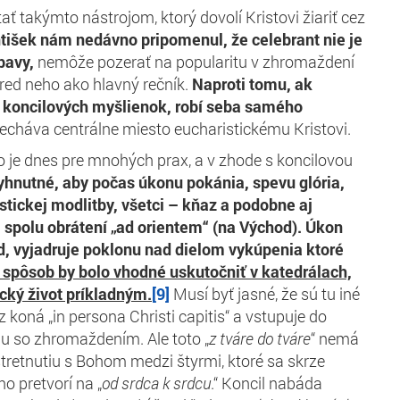
ať takýmto nástrojom, ktorý dovolí Kristovi žiariť cez
tišek nám nedávno pripomenul, že celebrant nie je
bavy,
nemôže pozerať na popularitu v zhromaždení
pred neho ako hlavný rečník.
Naproti tomu, ak
 koncilových myšlienok, robí seba samého
cháva centrálne miesto eucharistickému Kristovi.
o je dnes pre mnohých prax, a v zhode s koncilovou
yhnutné, aby počas úkonu pokánia, spevu glória,
stickej modlitby, všetci –
kňaz a podobne aj
 spolu obrátení „ad orientem“ (na Východ). Úkon
d, vyjadruje poklonu nad dielom vykúpenia ktoré
 spôsob by bolo vhodné uskutočniť v katedrálach,
ický život príkladným.
[9]
Musí byť jasné, že sú tu iné
 koná „in persona Christi capitis“ a vstupuje do
u so zhromaždením. Ale toto „
z tváre do tváre
“ nemá
k stretnutiu s Bohom medzi štyrmi, ktoré sa skrze
o pretvorí na „
od srdca k srdcu
.“ Koncil nabáda