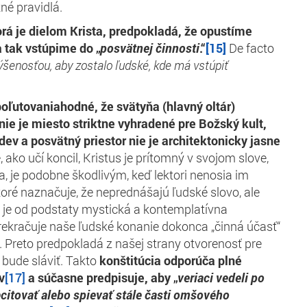
né pravidlá.
orá je dielom Krista, predpokladá, že opustíme
a tak vstúpime do „
posvätnej činnosti
.“
[15]
De facto
ýšenosťou, aby zostalo ľudské, kde má vstúpiť
oľutovaniahodné, že svätyňa (hlavný oltár)
ie je miesto striktne vyhradené pre Božský kult,
dev a posvätný priestor nie je architektonicky jasne
, ako učí koncil, Kristus je prítomný v svojom slove,
, je podobne škodlivým, keď lektori nenosia im
toré naznačuje, že neprednášajú ľudské slovo, ale
ia je od podstaty mystická a kontemplatívna
rekračuje naše ľudské konanie dokonca „činná účasť“
. Preto predpokladá z našej strany otvorenosť pre
 bude sláviť. Takto
konštitúcia odporúča plné
v
[17]
a súčasne predpisuje, aby „
veriaci vedeli po
ecitovať alebo spievať stále časti omšového