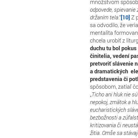
množstvom spôsobov
odpovede, spievanie ž
držaním tela
.“
[10]
Z p
sa odvodilo, že ver
mentalita formova
chcela urobiť z litu
duchu tu bol pokus 
činitelia, vedení 
pretvoriť slávenie
a dramatických ele
predstavenia či po
spôsobom, zatiaľ čo
„
Ticho ani hluk nie s
nepokoj, zmätok a hlu
eucharistických sláv
bezbožnosti a zúfals
kritizovania či neust
žitia. Omše sa stáv