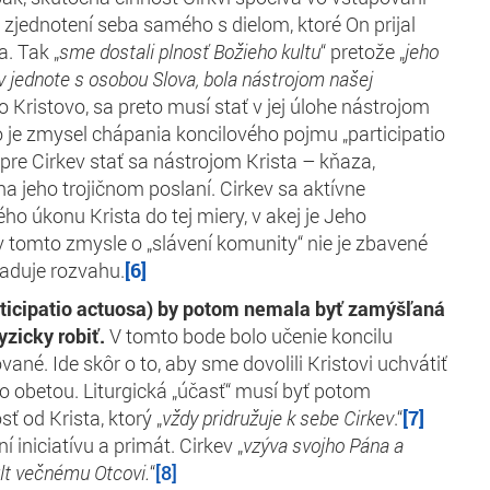
V zjednotení seba samého s dielom, ktoré On prijal
. Tak „
sme dostali plnosť Božieho kultu
“ pretože „
jeho
v jednote s osobou Slova, bola nástrojom našej
o Kristovo, sa preto musí stať v jej úlohe nástrojom
o je zmysel chápania koncilového pojmu „participatio
re Cirkev stať sa nástrojom Krista – kňaza,
a jeho trojičnom poslaní. Cirkev sa aktívne
ého úkonu Krista do tej miery, v akej je Jeho
v tomto zmysle o „slávení komunity“ nie je zbavené
aduje rozvahu.
[6]
rticipatio actuosa) by potom nemala byť zamýšľaná
yzicky robiť.
V tomto bode bolo učenie koncilu
né. Ide skôr o to, aby sme dovolili Kristovi uchvátiť
ho obetou. Liturgická „účasť“ musí byť potom
 od Krista, ktorý „
vždy pridružuje k sebe Cirkev
.“
[7]
ní iniciatívu a primát. Cirkev „
vzýva svojho Pána a
lt večnému Otcovi.
“
[8]