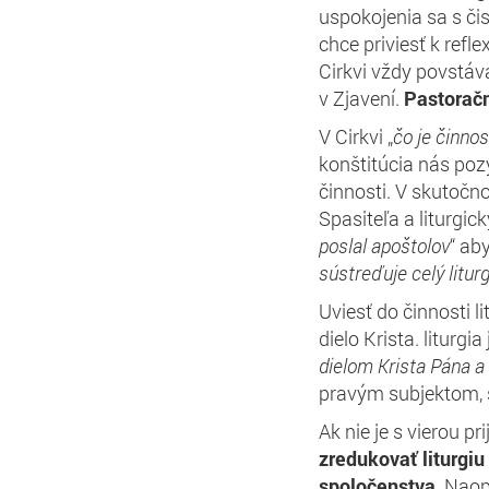
uspokojenia sa s čis
chce priviesť k refle
Cirkvi vždy povstáv
v Zjavení.
Pastoračn
V Cirkvi „
čo je činno
konštitúcia nás pozý
činnosti. V skutočno
Spasiteľa a liturgic
poslal apoštolov
“ aby
sústreďuje celý liturg
Uviesť do činnosti li
dielo Krista. liturgia
dielom Krista Pána a
pravým subjektom, 
Ak nie je s vierou pr
zredukovať liturgiu
spoločenstva
. Naop