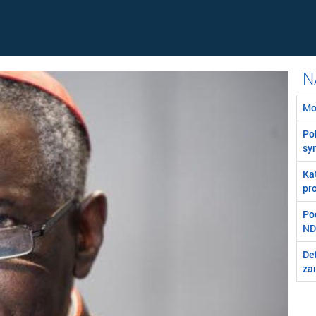
Mo
Poľ
syn
Ka
pro
Po
ND
Det
za