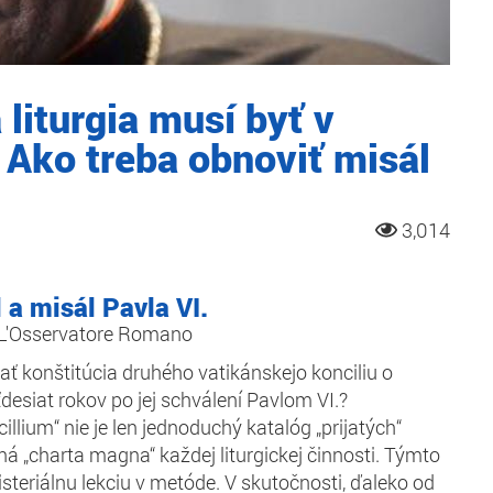
 liturgia musí byť v
. Ako treba obnoviť misál
3,014
 a misál Pavla VI.
e L'Osservatore Romano
ať konštitúcia druhého vatikánskejo konciliu o
äťdesiat rokov po jej schválení Pavlom VI.?
lium“ nie je len jednoduchý katalóg „prijatých“
ná „charta magna“ každej liturgickej činnosti. Týmto
steriálnu lekciu v metóde. V skutočnosti, ďaleko od