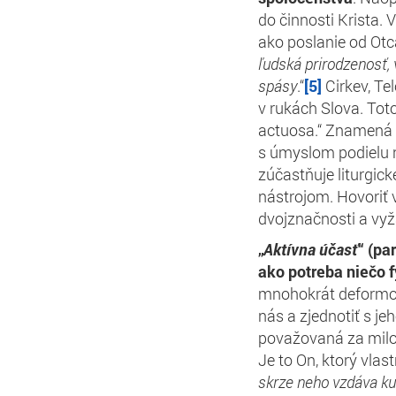
do činnosti Krista. 
ako poslanie od Otca
ľudská prirodzenosť, 
spásy
.“
[5]
Cirkev, Tel
v rukách Slova. Tot
actuosa.“ Znamená p
s úmyslom podielu n
zúčastňuje liturgick
nástrojom. Hovoriť 
dvojznačnosti a vyž
„
Aktívna účasť
“ (pa
ako potreba niečo f
mnohokrát deformova
nás a zjednotiť s je
považovaná za milosť
Je to On, ktorý vlast
skrze neho vzdáva ku