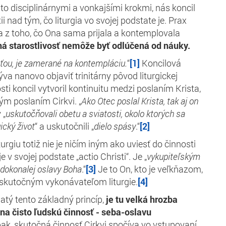
to disciplinárnymi a vonkajšími krokmi, nás koncil
xii nad tým, čo liturgia vo svojej podstate je. Prax
a z toho, čo Ona sama prijala a kontemplovala
á starostlivosť nemôže byť odlúčená od náuky.
sťou, je zamerané na kontempláciu.
“
[1]
Koncilová
va nanovo objaviť trinitárny pôvod liturgickej
sti koncil vytvoril kontinuitu medzi poslaním Krista,
kým poslaním Cirkvi. „
Ako Otec poslal Krista, tak aj on
 „
uskutočňovali obetu a sviatosti, okolo ktorých sa
ický život
“ a uskutočnili „
dielo spásy
.“
[2]
turgiu totiž nie je ničím iným ako uviesť do činnosti
 je v svojej podstate „actio Christi“. Je „
vykupiteľským
 dokonalej oslavy Boha
.“
[3]
Je to On, kto je veľkňazom,
skutočným vykonávateľom liturgie.
[4]
ijatý tento základný princíp,
je tu velká hrozba
 na čisto ľudskú činnosť - seba-oslavu
ak, skutočná činnosť Cirkvi spočíva vo vstupovaní