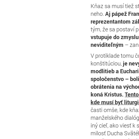
Kňaz sa musí tiež st
neho.
Aj pápež Fran
reprezentantom zá
tým, že sa postaví 
vstupuje do zmyslu
neviditeľným
– zane
V protiklade tomu č
konštitúciou,
je nev
modlitieb a Euchari
spoločenstvo – boli
obrátenia na výcho
koná Kristus.
Tento
kde musí byť liturg
časti omše, kde kňaz
manželského dialóg
iný cieľ, ako viesť 
milosť Ducha Svätéh