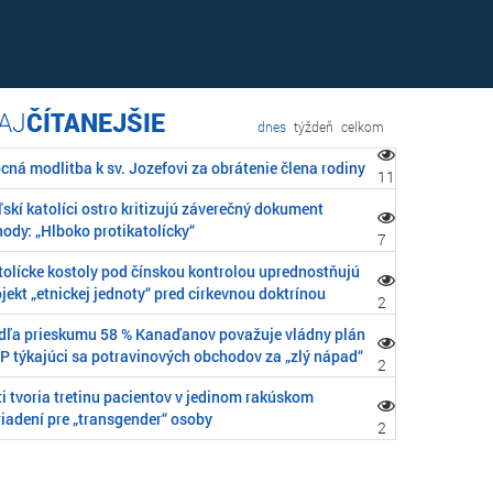
ČÍTANEJŠIE
dnes
týždeň
celkom
cná modlitba k sv. Jozefovi za obrátenie člena rodiny
11
skí katolíci ostro kritizujú záverečný dokument
ody: „Hlboko protikatolícky“
7
tolícke kostoly pod čínskou kontrolou uprednostňujú
jekt „etnickej jednoty“ pred cirkevnou doktrínou
2
dľa prieskumu 58 % Kanaďanov považuje vládny plán
P týkajúci sa potravinových obchodov za „zlý nápad“
2
i tvoria tretinu pacientov v jedinom rakúskom
riadení pre „transgender“ osoby
2