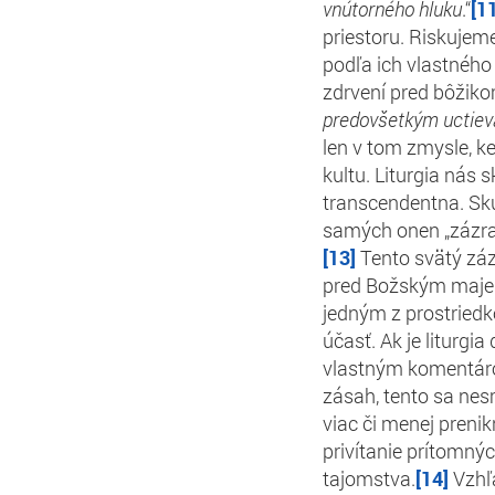
vnútorného hluku
.“
[1
priestoru. Riskujeme
podľa ich vlastného
zdrvení pred bôžikom
predovšetkým uctiev
len v tom zmysle, 
kultu. Liturgia nás
transcendentna. Sk
samých onen „zázrak“
[13]
Tento svätý záz
pred Božským majes
jedným z prostried
účasť. Ak je liturgia
vlastným komentáro
zásah, tento sa nes
viac či menej pren
privítanie prítomnýc
tajomstva.
[14]
Vzhľa