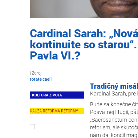
Cardinal Sarah: „Nová
kontinuite so starou“
Pavla VI.?
rorate caeli
Tradičný misál
Kardinal Sarah, pr
KULTÚRA ŽIVOTA
Bude sa konečne čít
REFORMA REFORMY
Posvätnej litugii, p
„Sacrosanctum concil
reforiem, ale skutoč
nám dal koncil magi