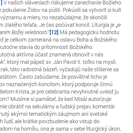
1]
V našich sláveniach riskujeme zanechanie Božieho
 pokušenie Židov na púšti. Pokúsili sa vytvoriť si kult
 významu a miery, no nezabúdajme, že skončili
 zlatého teľaťa. Je čas počúvať koncil. Liturgia je „
je
aním Božej velebnosti
.“
[12]
Má pedagogickú hodnotu
keď je celkom zameraná na oslavu Boha a Božského
 skutočne stavia do prítomnosti Božského
utočná aktívna účasť znamená obnoviť v nás
, ktorý mal pápež sv. Ján Pavol II. toľko na mysli.
rak, táto radostná bázeň, vyžadujú naše stíšenie sa
tátom. Často zabúdame, že posvätné ticho je
kov naznačených koncilom, ktorý podporuje činnú
 dielom Krista, je pre celebranta nevyhnutné uviesť ju
m? Musíme si pamätať, že keď Misál autorizuje
mie obrátiť na sekulárny a ľudský prejav, komentár
iknutý akýmsi tematickým záujmom ani svetské
h ľudí, ale krátke povzbudenie ako vstup do
dom na homíliu, ona je sama v sebe liturgický úkon,