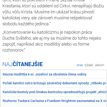
Kresťania, ktorí sú oddelení od Cirkvi, nenapĺňajú Božiu
vôľu, vôľu Krista. Musíme im ukázať krásu plnosti
katolíckej viery, ale zároveň musíme rešpektovať
slobodu každého jedinca.“
„Konvertovanie ku katolicizmu je napokon práca
Ducha Svätého, ale aj my sa musíme do tohto nejako
zapojiť, napríklad skrz modlitby alebo vo forme
rozhovorov.“
ČÍTANEJŠIE
dnes
týždeň
celkom
Mocná modlitba k sv. Jozefovi za obrátenie člena rodiny
Poľskí katolíci ostro kritizujú záverečný dokument synody: „Hlboko pr
Katolícke kostoly pod čínskou kontrolou uprednostňujú projekt „etnick
Rozhovor Tuckera Carlsona s Frankom Wrightom zaznamenal na X viac