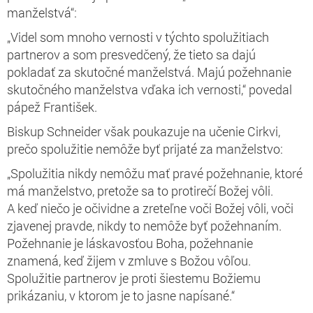
manželstvá“:
„Videl som mnoho vernosti v týchto spolužitiach
partnerov a som presvedčený, že tieto sa dajú
pokladať za skutočné manželstvá. Majú požehnanie
skutočného manželstva vďaka ich vernosti,“ povedal
pápež František.
Biskup Schneider však poukazuje na učenie Cirkvi,
prečo spolužitie nemôže byť prijaté za manželstvo:
„Spolužitia nikdy nemôžu mať pravé požehnanie, ktoré
má manželstvo, pretože sa to protirečí Božej vôli.
A keď niečo je očividne a zreteľne voči Božej vôli, voči
zjavenej pravde, nikdy to nemôže byť požehnaním.
Požehnanie je láskavosťou Boha, požehnanie
znamená, keď žijem v zmluve s Božou vôľou.
Spolužitie partnerov je proti šiestemu Božiemu
prikázaniu, v ktorom je to jasne napísané.“