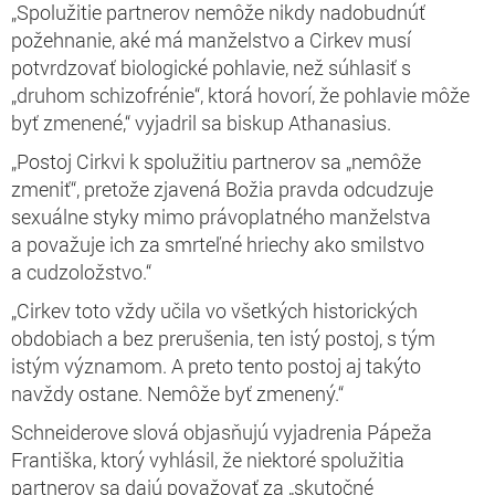
„Spolužitie partnerov nemôže nikdy nadobudnúť
požehnanie, aké má manželstvo a Cirkev musí
potvrdzovať biologické pohlavie, než súhlasiť s
„druhom schizofrénie“, ktorá hovorí, že pohlavie môže
byť zmenené,“ vyjadril sa biskup Athanasius.
„Postoj Cirkvi k spolužitiu partnerov sa „nemôže
zmeniť“, pretože zjavená Božia pravda odcudzuje
sexuálne styky mimo právoplatného manželstva
a považuje ich za smrteľné hriechy ako smilstvo
a cudzoložstvo.“
„Cirkev toto vždy učila vo všetkých historických
obdobiach a bez prerušenia, ten istý postoj, s tým
istým významom. A preto tento postoj aj takýto
navždy ostane. Nemôže byť zmenený.“
Schneiderove slová objasňujú vyjadrenia Pápeža
Františka, ktorý vyhlásil, že niektoré spolužitia
partnerov sa dajú považovať za „skutočné