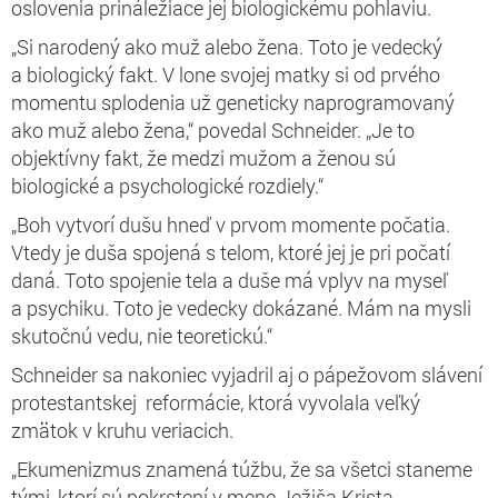
oslovenia prináležiace jej biologickému pohlaviu.
„Si narodený ako muž alebo žena. Toto je vedecký
a biologický fakt. V lone svojej matky si od prvého
momentu splodenia už geneticky naprogramovaný
ako muž alebo žena,“ povedal Schneider. „Je to
objektívny fakt, že medzi mužom a ženou sú
biologické a psychologické rozdiely.“
„Boh vytvorí dušu hneď v prvom momente počatia.
Vtedy je duša spojená s telom, ktoré jej je pri počatí
daná. Toto spojenie tela a duše má vplyv na myseľ
a psychiku. Toto je vedecky dokázané. Mám na mysli
skutočnú vedu, nie teoretickú.“
Schneider sa nakoniec vyjadril aj o pápežovom slávení
protestantskej reformácie, ktorá vyvolala veľký
zmätok v kruhu veriacich.
„Ekumenizmus znamená túžbu, že sa všetci staneme
tými, ktorí sú pokrstení v mene Ježiša Krista.