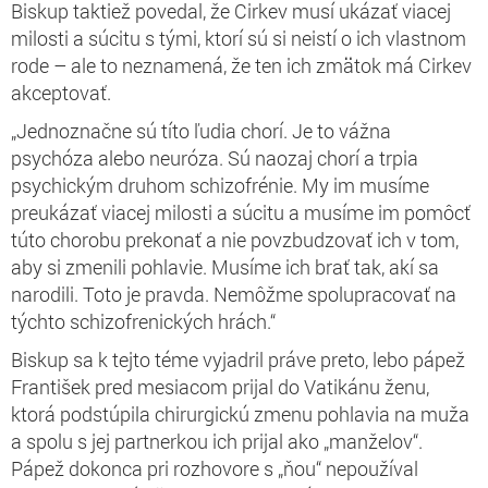
Biskup taktiež povedal, že Cirkev musí ukázať viacej
milosti a súcitu s tými, ktorí sú si neistí o ich vlastnom
rode – ale to neznamená, že ten ich zmätok má Cirkev
akceptovať.
„Jednoznačne sú títo ľudia chorí. Je to vážna
psychóza alebo neuróza. Sú naozaj chorí a trpia
psychickým druhom schizofrénie. My im musíme
preukázať viacej milosti a súcitu a musíme im pomôcť
túto chorobu prekonať a nie povzbudzovať ich v tom,
aby si zmenili pohlavie. Musíme ich brať tak, akí sa
narodili. Toto je pravda. Nemôžme spolupracovať na
týchto schizofrenických hrách.“
Biskup sa k tejto téme vyjadril práve preto, lebo pápež
František pred mesiacom prijal do Vatikánu ženu,
ktorá podstúpila chirurgickú zmenu pohlavia na muža
a spolu s jej partnerkou ich prijal ako „manželov“.
Pápež dokonca pri rozhovore s „ňou“ nepoužíval