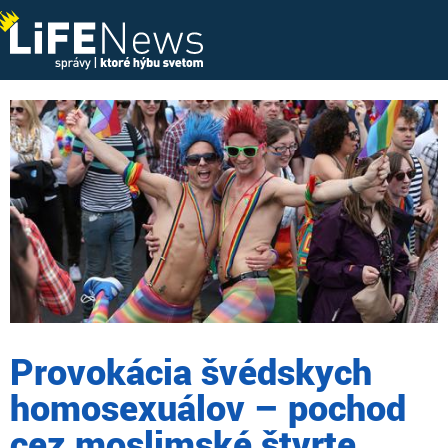
Provokácia švédskych
homosexuálov – pochod
cez moslimské štvrte