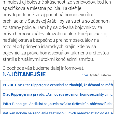
minulosti aj bolestné skúsenosti zo sprievodov, keď ich
spacifikovala miestna polícia. Taktiež je
pravdepodobné, že aj podobná homosexuálna
prehliadka v Saudskej Arábii by sa stretla so zásahom
zo strany polície. Tam by sa odvaha bojovníkov za
práva homosexuálov ukázala naplno. Európa však aj
naďalej ostáva bezpečnou pre homosexuálov na
rozdiel od prísnych islamských krajín, kde by sa
bojovníci za práva homosexuálov takmer s určitosťou
stretli s brutálnymi útokmi končiacimi smrťou.
O pochode vás budeme ďalej informovať.
ČÍTANEJŠIE
dnes
týždeň
celkom
POZRITE SI: Otec Ripperger a exorcisti sa zhodujú, že démoni sa môž
Otec Ripperger má pravdu: „Asmodeus je démon homosexuality u mu
Páter Ripperger: Antikrist sa „predstaví ako riešenie“ problémov ľudst
Vatikán vyzýva na zapojenie zástupcov „iných náboženstiev“ do ďalše