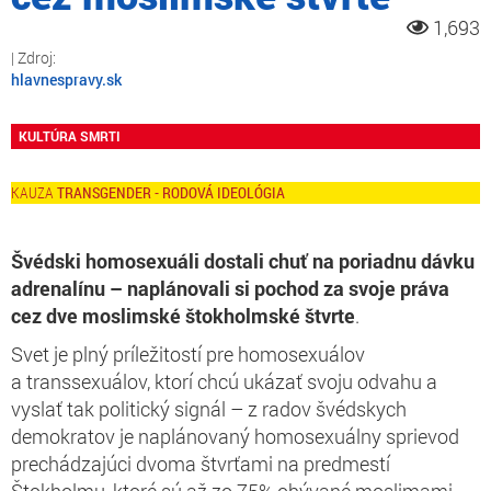
1,693
hlavnespravy.sk
KULTÚRA SMRTI
TRANSGENDER - RODOVÁ IDEOLÓGIA
Švédski homosexuáli dostali chuť na poriadnu dávku
adrenalínu – naplánovali si pochod za svoje práva
cez dve moslimské štokholmské štvrte
.
Svet je plný príležitostí pre homosexuálov
a transsexuálov, ktorí chcú ukázať svoju odvahu a
vyslať tak politický signál – z radov švédskych
demokratov je naplánovaný homosexuálny sprievod
prechádzajúci dvoma štvrťami na predmestí
Štokholmu, ktoré sú až zo 75% obývané moslimami.