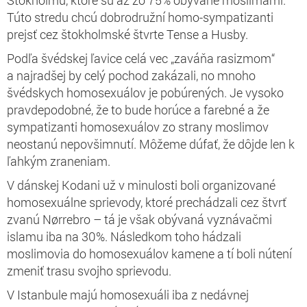
Túto stredu chcú dobrodružní homo-sympatizanti
prejsť cez štokholmské štvrte Tense a Husby.
Podľa švédskej ľavice celá vec „zaváňa rasizmom“
a najradšej by celý pochod zakázali, no mnoho
švédskych homosexuálov je pobúrených. Je vysoko
pravdepodobné, že to bude horúce a farebné a že
sympatizanti homosexuálov zo strany moslimov
neostanú nepovšimnutí. Môžeme dúfať, že dôjde len k
ľahkým zraneniam.
V dánskej Kodani už v minulosti boli organizované
homosexuálne sprievody, ktoré prechádzali cez štvrť
zvanú Nørrebro – tá je však obývaná vyznávačmi
islamu iba na 30%. Následkom toho hádzali
moslimovia do homosexuálov kamene a tí boli nútení
zmeniť trasu svojho sprievodu.
V Istanbule majú homosexuáli iba z nedávnej