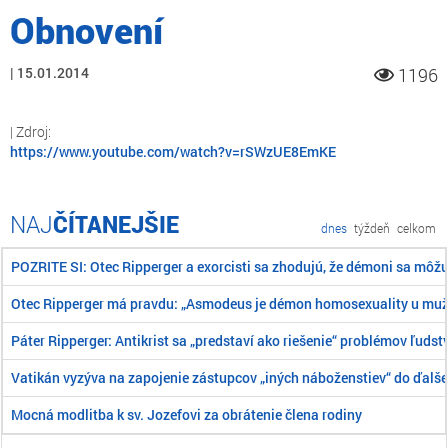
Obnovení
15.01.2014
1196
https://www.youtube.com/watch?v=rSWzUE8EmKE
ČÍTANEJŠIE
dnes
týždeň
celkom
POZRITE SI: Otec Ripperger a exorcisti sa zhodujú, že démoni sa môž
Otec Ripperger má pravdu: „Asmodeus je démon homosexuality u mu
Páter Ripperger: Antikrist sa „predstaví ako riešenie“ problémov ľudst
Vatikán vyzýva na zapojenie zástupcov „iných náboženstiev“ do ďalše
Mocná modlitba k sv. Jozefovi za obrátenie člena rodiny