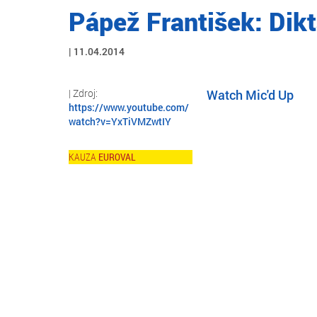
Pápež František: Dikt
11.04.2014
Watch Mic'd Up
https://www.youtube.com/
watch?v=YxTiVMZwtIY
EUROVAL
Skip
to
main
content