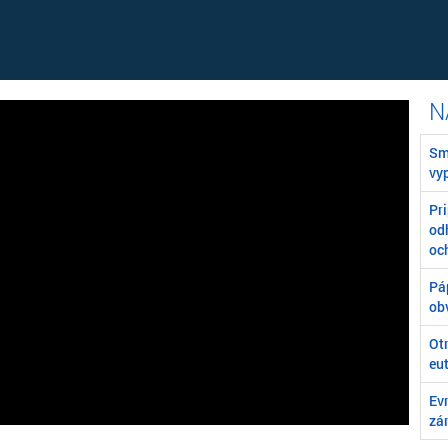
Sm
vy
Pr
od
oc
Pá
obv
Otr
eu
Evr
zá