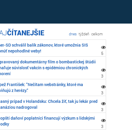
ČÍTANEJŠIE
dnes
týždeň
celkom
er-SD schválil balík zákonov, ktoré umožnia SIS
pnúť nepohodlné weby!
5
ipravovaný dokumentárny film o bombastickej štúdii
haľuje súvislosť vakcín s epidémiou chronických
horení
3
pež František: "Nečítam webstránky, ktoré ma
iňujú z herézy."
3
asný prípad v Holandsku: Chcela žiť, tak ju lekár pred
tanáziou nadrogoval
3
opští daňoví poplatníci financují výzkum s lidskými
rodky
3