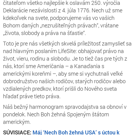
čitateľom všetko najlepšie k oslavám 250. výročia
Deklarácie nezávislosti z 4. júla 1776. Nech už sme
kdekoľvek na svete, podporujeme vás vo vašich
Bohom daných „nezrušiteľných právach“, vrátane
„života, slobody a práva na šťastie“.
Toto je pre nás všetkých skvelá príležitosť zamyslieť sa
nad hlavným poslaním LifeSite: obhajovať právo na
život, vieru, rodinu a slobodu. Je to tiež čas pre tých z
nás, ktorí sme Američania – a Kanaďania s
americkými koreňmi –, aby sme si vychutnali veľké
dobrodružstvo našich rodičov, starých rodičov alebo
vzdialených predkov, ktorí prišli do Nového sveta
hľadať práve tieto práva.
Náš bežný harmonogram spravodajstva sa obnoví v
pondelok. Nech Boh žehná Spojeným štátom
americkým.
SÚVISIACE:
Máj ‘Nech Boh žehná USA’ s úctou k