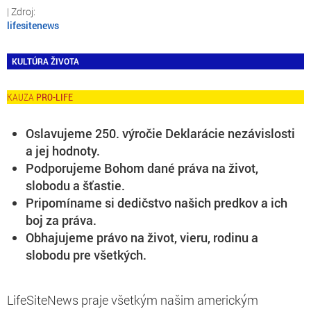
lifesitenews
KULTÚRA ŽIVOTA
PRO-LIFE
Oslavujeme 250. výročie Deklarácie nezávislosti
a jej hodnoty.
Podporujeme Bohom dané práva na život,
slobodu a šťastie.
Pripomíname si dedičstvo našich predkov a ich
boj za práva.
Obhajujeme právo na život, vieru, rodinu a
slobodu pre všetkých.
LifeSiteNews praje všetkým našim americkým