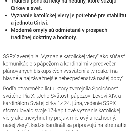
Tradícia ponúka lieky na neduhy, ktoré sužujú
Cirkev a svet.
Vyznanie katolíckej viery je potrebné pre stabilitu
a jednotu Cirkvi.
Moderné omyly sú odmietané v prospech
tradičnej doktríny a hodnoty.
SSPX zverejnila „Vyznanie katolíckej viery“ ako súčasť
komunikácie s pápežom a kardinálmi v predvečer
plánovaných biskupských vysvätení a „v reakcii na
hlavné a najzávažnejšie nebezpečenstvá našej doby“.
Podľa otvoreného listu, ktorý zverejnila Spoločnosť
svätého Pia X. „Jeho Svätosti pápežovi Levovi XIV. a
kardinálom Svätej cirkvi“ z 24. júna, vedenie SSPX
sformulovalo svoje 17-kapitlové vyznanie katolíckej
viery ako „nevyhnutný prejav, mierový a rozhodný,
našej viery“, keďže kardináli sa pripravujú na stretnutie