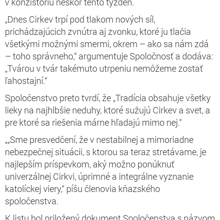
v konzistóriu neskôr tento týždeň.
„Dnes Cirkev trpí pod tlakom nových síl,
prichádzajúcich zvnútra aj zvonku, ktoré ju tlačia
všetkými možnými smermi, okrem – ako sa nám zdá
– toho správneho,“ argumentuje Spoločnosť a dodáva:
„Tvárou v tvár takémuto utrpeniu nemôžeme zostať
ľahostajní.“
Spoločenstvo preto tvrdí, že „Tradícia obsahuje všetky
lieky na najhlbšie neduhy, ktoré sužujú Cirkev a svet, a
pre ktoré sa riešenia márne hľadajú mimo nej.“
„„Sme presvedčení, že v nestabilnej a mimoriadne
nebezpečnej situácii, s ktorou sa teraz stretávame, je
najlepším príspevkom, aký možno ponúknuť
univerzálnej Cirkvi, úprimné a integrálne vyznanie
katolíckej viery,“ píšu členovia kňazského
spoločenstva.
K listu bol priložený dokument Spoločenstva s názvom