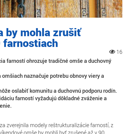
a by mohla zrušiť
 farnostiach
16
cia farností ohrozuje tradičné omše a duchovný
a omšiach naznačuje potrebu obnovy viery a
ôže oslabiť komunitu a duchovnú podporu rodín.
idáciu farností vyžadujú dôkladné zváženie a
enie.
za zverejnila modely reštrukturalizácie farností, z
 víkendové omše by mohli byť zrušené až v 90