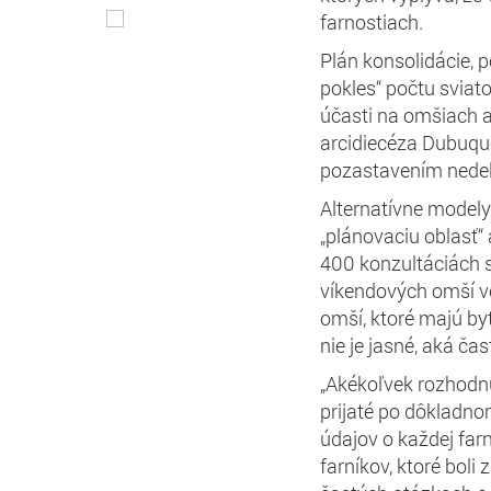
farnostiach.
Plán konsolidácie,
pokles“ počtu sviat
účasti na omšiach a
arcidiecéza Dubuque
pozastavením nedeľn
Alternatívne modely,
„plánovaciu oblasť“ 
400 konzultáciách 
víkendových omší vo
omší, ktoré majú by
nie je jasné, aká ča
„Akékoľvek rozhodnu
prijaté po dôkladno
údajov o každej far
farníkov, ktoré boli