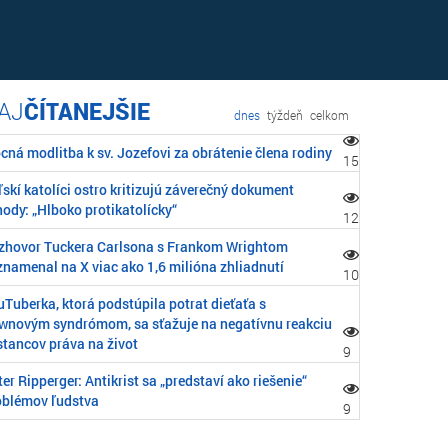
ČÍTANEJŠIE
dnes
týždeň
celkom
cná modlitba k sv. Jozefovi za obrátenie člena rodiny
15
skí katolíci ostro kritizujú záverečný dokument
ody: „Hlboko protikatolícky“
12
zhovor Tuckera Carlsona s Frankom Wrightom
znamenal na X viac ako 1,6 milióna zhliadnutí
10
Tuberka, ktorá podstúpila potrat dieťaťa s
wnovým syndrómom, sa sťažuje na negatívnu reakciu
stancov práva na život
9
er Ripperger: Antikrist sa „predstaví ako riešenie“
oblémov ľudstva
9