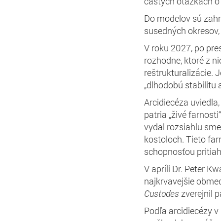
častých otázkach o 
Do modelov sú zahrn
susedných okresov,
V roku 2027, po pr
rozhodne, ktoré z n
reštrukturalizácie. 
„dlhodobú stabilitu a
Arcidiecéza uviedla,
patria „živé farnost
vydal rozsiahlu sme
kostoloch. Tieto fa
schopnosťou pritiah
V apríli Dr. Peter K
najkrvavejšie obmed
Custodes
zverejnil 
Podľa arcidiecézy v