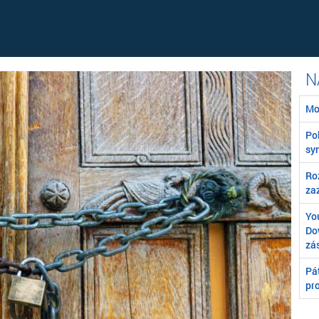
Mo
Poľ
syn
Ro
za
You
Do
zá
Pát
pr