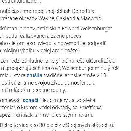
reštrukturalizácii
.
uté časti metropolitnej oblasti Detroitu a
 vrátane okresov Wayne, Oakland a Macomb.
eskúmaní plánov, arcibiskup Edward Weisenburger
ich budú realizované, a začne proces
Jeho cieľom, ako uviedol v novembri, je podporiť
 misijnú vitalitu v celej arcidiecéze“.
 že medzi základné „piliery“ plánu reštrukturalizácie
i“ a „prosperujúcich kňazov“, Weisenburger minulý rok
rnicu, ktorá
zrušila
tradičné latinské omše v 13
rnosti sú známe svojou živou atmosférou a
nuť mládež a početné rodiny.
wasniewski
označil
tieto zmeny za „zďaleka
zenie“, o ktorom vedel odvtedy, čo
Traditionis
pápež František takmer pred štyrmi rokmi.
 Detroite
viac ako 30 diecéz v Spojených štátoch už