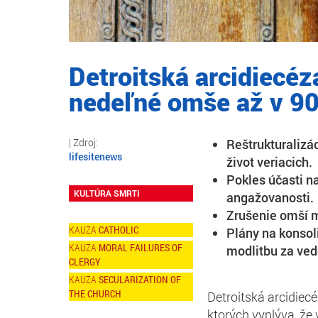
Detroitská arcidiecéz
nedeľné omše až v 90
Reštrukturalizá
lifesitenews
život veriacich.
Pokles účasti n
KULTÚRA SMRTI
angažovanosti.
Zrušenie omší m
CATHOLIC
Plány na konsol
MORAL FAILURES OF
modlitbu za ved
CLERGY
SECULARIZATION OF
THE CHURCH
Detroitská arcidiecé
ktorých vyplýva, že