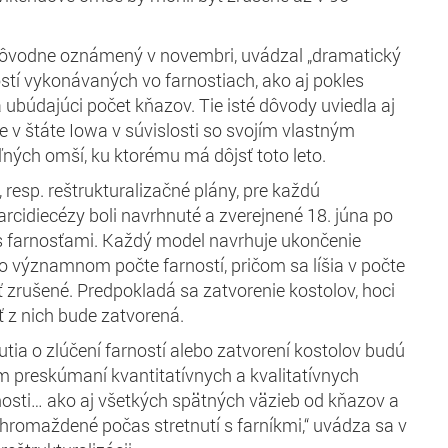
 pôvodne oznámený v novembri, uvádzal „dramatický
ostí vykonávaných vo farnostiach, ako aj pokles
 ubúdajúci počet kňazov. Tie isté dôvody uviedla aj
 v štáte Iowa v súvislosti so svojím vlastným
ých omší, ku ktorému má dôjsť toto leto.
 resp. reštrukturalizačné plány, pre každú
arcidiecézy boli navrhnuté a zverejnené 18. júna po
s farnosťami. Každý model navrhuje ukončenie
 významnom počte farností, pričom sa líšia v počte
ť zrušené. Predpokladá sa zatvorenie kostolov, hoci
sť z nich bude zatvorená.
tia o zlúčení farností alebo zatvorení kostolov budú
m preskúmaní kvantitatívnych a kvalitatívnych
nosti… ako aj všetkých spätných väzieb od kňazov a
 zhromaždené počas stretnutí s farníkmi,“ uvádza sa v