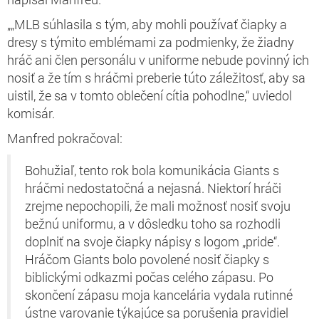
„„MLB súhlasila s tým, aby mohli používať čiapky a
dresy s týmito emblémami za podmienky, že žiadny
hráč ani člen personálu v uniforme nebude povinný ich
nosiť a že tím s hráčmi preberie túto záležitosť, aby sa
uistil, že sa v tomto oblečení cítia pohodlne,“ uviedol
komisár.
Manfred pokračoval:
Bohužiaľ, tento rok bola komunikácia Giants s
hráčmi nedostatočná a nejasná. Niektorí hráči
zrejme nepochopili, že mali možnosť nosiť svoju
bežnú uniformu, a v dôsledku toho sa rozhodli
doplniť na svoje čiapky nápisy s logom „pride“.
Hráčom Giants bolo povolené nosiť čiapky s
biblickými odkazmi počas celého zápasu. Po
skončení zápasu moja kancelária vydala rutinné
ústne varovanie týkajúce sa porušenia pravidiel