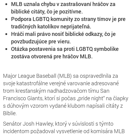
MLB uznala chybu v zastrašovaní hráčov za
biblické citáty, čo je pozitívne.
Podpora LGBTQ komunity zo strany tímov je pre
tradičných katolíkov neprijateľná.
Hráči mali právo nosiť biblické odkazy, čo je
povzbudzujúce pre vieru.
Otázka postavenia sa proti LGBTQ symbolike
zostáva otvorená pre hráčov MLB.
Major League Baseball (MLB) sa ospravedlnila za
svoje katastrofálne verejné varovanie adresované
trom kresťanským nadhadzovačom tímu San
Francisco Giants, ktorí si počas „pride night“ na čiapky
s dúhovým vzorom vydané klubom napísali citáty z
Biblie.
Senátor Josh Hawley, ktorý v súvislosti s týmto
incidentom požadoval vysvetlenie od komisára MLB