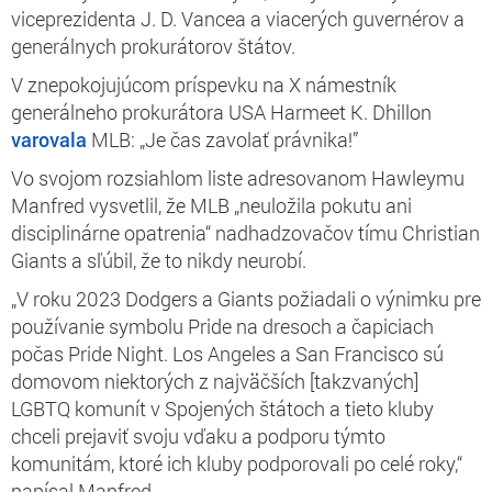
viceprezidenta J. D. Vancea a viacerých guvernérov a
generálnych prokurátorov štátov.
V znepokojujúcom príspevku na X námestník
generálneho prokurátora USA Harmeet K. Dhillon
varovala
MLB: „Je čas zavolať právnika!”
Vo svojom rozsiahlom liste adresovanom Hawleymu
Manfred vysvetlil, že MLB „neuložila pokutu ani
disciplinárne opatrenia“ nadhadzovačov tímu Christian
Giants a sľúbil, že to nikdy neurobí.
„V roku 2023 Dodgers a Giants požiadali o výnimku pre
používanie symbolu Pride na dresoch a čapiciach
počas Pride Night. Los Angeles a San Francisco sú
domovom niektorých z najväčších [takzvaných]
LGBTQ komunít v Spojených štátoch a tieto kluby
chceli prejaviť svoju vďaku a podporu týmto
komunitám, ktoré ich kluby podporovali po celé roky,“
napísal Manfred.