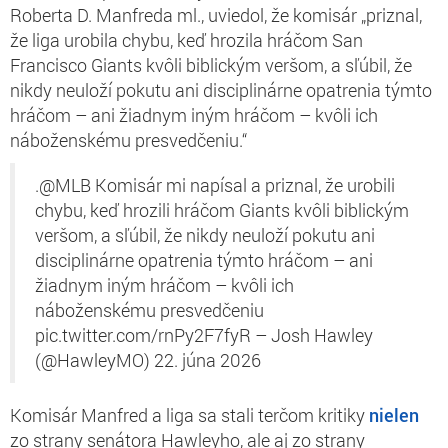
Roberta D. Manfreda ml., uviedol, že komisár „priznal,
že liga urobila chybu, keď hrozila hráčom San
Francisco Giants kvôli biblickým veršom, a sľúbil, že
nikdy neuloží pokutu ani disciplinárne opatrenia týmto
hráčom – ani žiadnym iným hráčom – kvôli ich
náboženskému presvedčeniu.“
.@MLB Komisár mi napísal a priznal, že urobili
chybu, keď hrozili hráčom Giants kvôli biblickým
veršom, a sľúbil, že nikdy neuloží pokutu ani
disciplinárne opatrenia týmto hráčom – ani
žiadnym iným hráčom – kvôli ich
náboženskému presvedčeniu
pic.twitter.com/rnPy2F7fyR – Josh Hawley
(@HawleyMO) 22. júna 2026
Komisár Manfred a liga sa stali terčom kritiky
nielen
zo strany senátora Hawleyho, ale aj zo strany