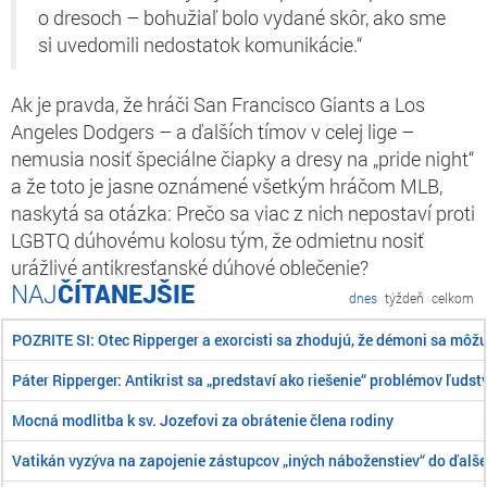
o dresoch – bohužiaľ bolo vydané skôr, ako sme
si uvedomili nedostatok komunikácie.“
Ak je pravda, že hráči San Francisco Giants a Los
Angeles Dodgers – a ďalších tímov v celej lige –
nemusia nosiť špeciálne čiapky a dresy na „pride night“
a že toto je jasne oznámené všetkým hráčom MLB,
naskytá sa otázka: Prečo sa viac z nich nepostaví proti
LGBTQ dúhovému kolosu tým, že odmietnu nosiť
urážlivé antikresťanské dúhové oblečenie?
ČÍTANEJŠIE
dnes
týždeň
celkom
POZRITE SI: Otec Ripperger a exorcisti sa zhodujú, že démoni sa môž
Páter Ripperger: Antikrist sa „predstaví ako riešenie“ problémov ľudst
Mocná modlitba k sv. Jozefovi za obrátenie člena rodiny
Vatikán vyzýva na zapojenie zástupcov „iných náboženstiev“ do ďalše