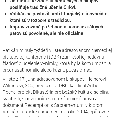
Odmietnutie žiadosti nemeckých biskupov
posilňuje tradičné učenie Cirkvi.
Vatikán sa postavil proti liturgickým inováciám,
ktoré sú v rozpore s tradíciou.
Improvizované požehnania homosexuálnych
párov sú povolené, ale nie oficiálne.
Vatikán minulý týždeň v liste adresovanom Nemeckej
biskupskej konferencii (DBK) zamietol jej nedávnu
žiadosť o udelenie výnimky, ktorá by laikom umožnila
prednášať homílie alebo kázne počas omše.
V liste z 17. júna adresovanom biskupovi Heinerovi
Wilmerovi, SCJ, predsedovi DBK, kardinál Arthur
Roche, prefekt Dikastéria pre božský kult a disciplínu
sviatostí, s odvolaním sa na kánonické právo a
dokument Redemptionis Sacramentum, v ktorom
Vatikánliturgické usmernenia z roku 2004, opätovne