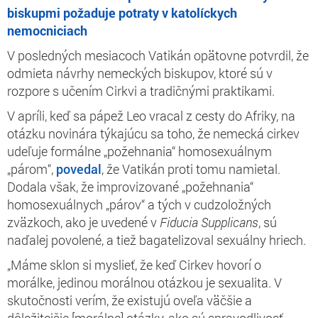
biskupmi požaduje potraty v katolíckych
nemocniciach
V posledných mesiacoch Vatikán opätovne potvrdil, že
odmieta návrhy nemeckých biskupov, ktoré sú v
rozpore s učením Cirkvi a tradičnými praktikami.
V apríli, keď sa pápež Leo vracal z cesty do Afriky, na
otázku novinára týkajúcu sa toho, že nemecká cirkev
udeľuje formálne „požehnania“ homosexuálnym
„párom“,
povedal
, že Vatikán proti tomu namietal.
Dodala však, že improvizované „požehnania“
homosexuálnych „párov“ a tých v cudzoložných
zväzkoch, ako je uvedené v
Fiducia Supplicans
, sú
naďalej povolené, a tiež bagatelizoval sexuálny hriech.
„Máme sklon si myslieť, že keď Cirkev hovorí o
morálke, jedinou morálnou otázkou je sexualita. V
skutočnosti verím, že existujú oveľa väčšie a
dôležitejšie [morálne] otázky, ako sú spravodlivosť,