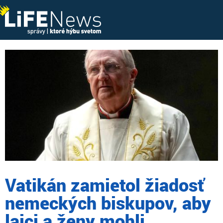
Vatikán zamietol žiadosť
nemeckých biskupov, aby
laici a ženy mohli