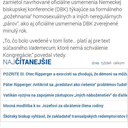
zamietol navrhované oficiálne usmernenia Nemeckej
biskupskej konferencie (DBK) týkajúce sa formálneho
„požehnania“ homosexuálnych a iných neregulárnych
„párov“, ako aj oficiálne usmernenia DBK zverejnené
minulý rok.
„To, čo bolo uvedené v tom liste… platí aj pre text
súčasného
Vademecum,
ktoré nemá schválenie
Kongregácie,“ povedal vtedy.
ČÍTANEJŠIE
dnes
týždeň
celkom
POZRITE SI: Otec Ripperger a exorcisti sa zhodujú, že démoni sa môž
Páter Ripperger: Antikrist sa „predstaví ako riešenie“ problémov ľudst
Vatikán vyzýva na zapojenie zástupcov „iných náboženstiev“ do ďalše
Mocná modlitba k sv. Jozefovi za obrátenie člena rodiny
Škótsky biskup vyhlásil, že zakladateľ transalpských redemptoristov