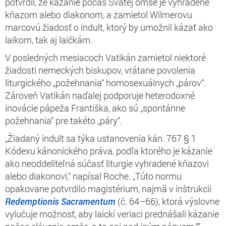
potvrdil, že kázanie počas Svätej omše je vyhradené
kňazom alebo diakonom, a zamietol Wilmerovu
marcovú žiadosť o indult, ktorý by umožnil kázať ako
laikom, tak aj laičkám.
V posledných mesiacoch Vatikán zamietol niektoré
žiadosti nemeckých biskupov, vrátane povolenia
liturgického „požehnania“ homosexuálnych „párov“.
Zároveň Vatikán naďalej podporuje heterodoxné
inovácie pápeža Františka, ako sú „spontánne
požehnania“ pre takéto „páry“.
„Žiadaný indult sa týka ustanovenia kán. 767 § 1
Kódexu kánonického práva, podľa ktorého je kázanie
ako neoddeliteľná súčasť liturgie vyhradené kňazovi
alebo diakonovi,“ napísal Roche. „Túto normu
opakovane potvrdilo magistérium, najmä v inštrukcii
Redemptionis Sacramentum
(č. 64–66), ktorá výslovne
vylučuje možnosť, aby laickí veriaci prednášali kázanie