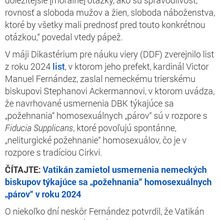
rovnosť a sloboda mužov a žien, sloboda náboženstva,
ktoré by všetky mali prednosť pred touto konkrétnou
otázkou,“ povedal vtedy pápež.
V máji Dikastérium pre náuku viery (DDF) zverejnilo list
z roku 2024
list
, v ktorom jeho prefekt, kardinál Victor
Manuel Fernández, zaslal nemeckému trierskému
biskupovi Stephanovi Ackermannovi, v ktorom uvádza,
že navrhované usmernenia DBK týkajúce sa
„požehnania“ homosexuálnych „párov“ sú v rozpore s
Fiducia
Supplicans
, ktoré povoľujú spontánne,
„neliturgické požehnanie“ homosexuálov, čo je v
rozpore s tradíciou Cirkvi.
ČÍTAJTE:
Vatikán zamietol usmernenia nemeckých
biskupov týkajúce sa „požehnania“ homosexuálnych
„párov“ v roku 2024
O niekoľko dní neskôr Fernández potvrdil, že Vatikán