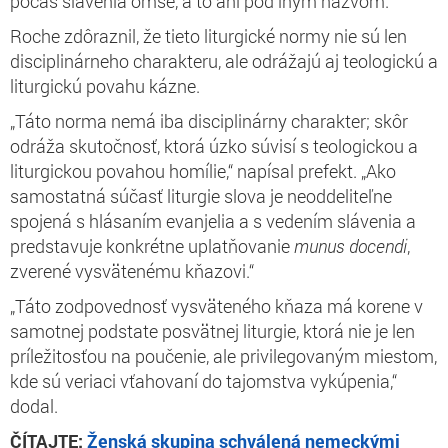
počas slávenia omše, a to ani pod iným názvom.“”
Roche zdôraznil, že tieto liturgické normy nie sú len
disciplinárneho charakteru, ale odrážajú aj teologickú a
liturgickú povahu kázne.
„Táto norma nemá iba disciplinárny charakter; skôr
odráža skutočnosť, ktorá úzko súvisí s teologickou a
liturgickou povahou homílie,“ napísal prefekt. „Ako
samostatná súčasť liturgie slova je neoddeliteľne
spojená s hlásaním evanjelia a s vedením slávenia a
predstavuje konkrétne uplatňovanie
munus docendi
,
zverené vysvätenému kňazovi.“
„Táto zodpovednosť vysväteného kňaza má korene v
samotnej podstate posvätnej liturgie, ktorá nie je len
príležitosťou na poučenie, ale privilegovaným miestom,
kde sú veriaci vťahovaní do tajomstva vykúpenia,“
dodal.
ČÍTAJTE:
Ženská skupina schválená nemeckými