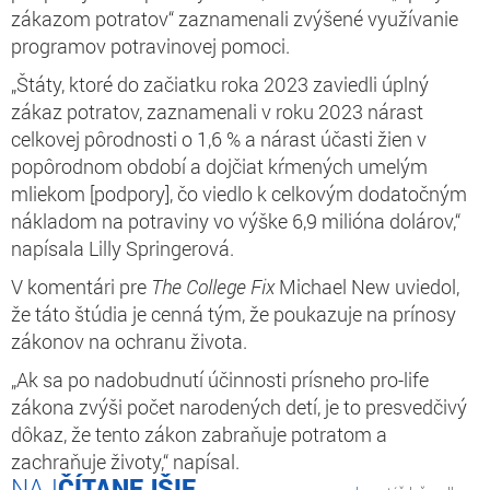
zákazom potratov“ zaznamenali zvýšené využívanie
programov potravinovej pomoci.
„Štáty, ktoré do začiatku roka 2023 zaviedli úplný
zákaz potratov, zaznamenali v roku 2023 nárast
celkovej pôrodnosti o 1,6 % a nárast účasti žien v
popôrodnom období a dojčiat kŕmených umelým
mliekom [podpory], čo viedlo k celkovým dodatočným
nákladom na potraviny vo výške 6,9 milióna dolárov,“
napísala Lilly Springerová.
V komentári pre
The College Fix
Michael New uviedol,
že táto štúdia je cenná tým, že poukazuje na prínosy
zákonov na ochranu života.
„Ak sa po nadobudnutí účinnosti prísneho pro-life
zákona zvýši počet narodených detí, je to presvedčivý
dôkaz, že tento zákon zabraňuje potratom a
zachraňuje životy,“ napísal.
ČÍTANEJŠIE