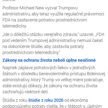
Profesor Michael New vyzval Trumpovu
administratívu, aby teraz využila regulačné právomoci
FDA na zastavenie potratov prostredníctvom
telemedicíny.
„Ide o dôležitú otázku verejného zdravia,“ uzavrel. „FDA
pod vedením Trumpovej administratívy nemusí čakať
na dokončenie štúdie, aby zastavila potraty
prostredníctvom telemedicíny.“
Zákony na ochranu života neboli úplne neúčinné
Napriek záplave potratových liekov v jednotlivých
štátoch v dôsledku benevolentného prístupu Bidenovej
administratívy, ktorý Trump vo veľkej miere pokračuje,
stále existujú dôkazy, že zákony na ochranu života
zachraňujú niektoré deti.
Štúdia z roku
štúdie z roku 2026
od ekonóma
podporujúceho potraty zistila, že v štátoch s „úplným