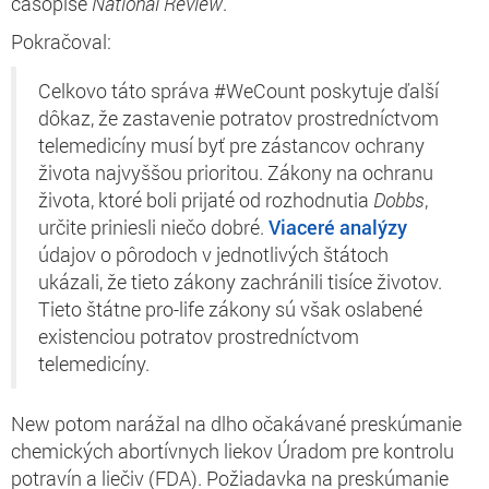
časopise
National Review
.
Pokračoval:
Celkovo táto správa #WeCount poskytuje ďalší
dôkaz, že zastavenie potratov prostredníctvom
telemedicíny musí byť pre zástancov ochrany
života najvyššou prioritou. Zákony na ochranu
života, ktoré boli prijaté od rozhodnutia
Dobbs
,
určite priniesli niečo dobré.
Viaceré
analýzy
údajov o pôrodoch v jednotlivých štátoch
ukázali, že tieto zákony zachránili tisíce životov.
Tieto štátne pro-life zákony sú však oslabené
existenciou potratov prostredníctvom
telemedicíny.
New potom narážal na dlho očakávané preskúmanie
chemických abortívnych liekov Úradom pre kontrolu
potravín a liečiv (FDA). Požiadavka na preskúmanie