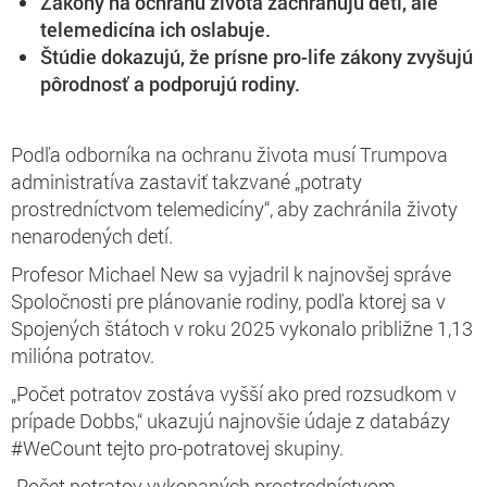
Zákony na ochranu života zachraňujú deti, ale
telemedicína ich oslabuje.
Štúdie dokazujú, že prísne pro-life zákony zvyšujú
pôrodnosť a podporujú rodiny.
Podľa odborníka na ochranu života musí Trumpova
administratíva zastaviť takzvané „potraty
prostredníctvom telemedicíny“, aby zachránila životy
nenarodených detí.
Profesor Michael New sa vyjadril k najnovšej správe
Spoločnosti pre plánovanie rodiny, podľa ktorej sa v
Spojených štátoch v roku 2025 vykonalo približne 1,13
milióna potratov.
„Počet potratov zostáva vyšší ako pred rozsudkom v
prípade Dobbs,“ ukazujú najnovšie údaje z databázy
#WeCount tejto pro-potratovej skupiny.
„Počet potratov vykonaných prostredníctvom