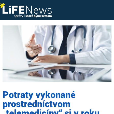
Potraty vykonané
prostredníctvom
„telemedicíny“ si v roku