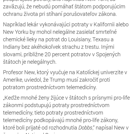
zaväzujú, že nebudú pomáhať štátom podporujúcim
ochranu života pri stíhaní porušovateľov zákona.
Napríklad lekár vykonávajúci potraty v Kalifornii alebo
New Yorku by mohol nelegálne zasielať smrteľné
chemické lieky na potrat do Louisiany, Texasu a
Indiany bez akéhokoľvek strachu z trestu. Inými
slovami, približne 20 percent potratov v Spojených
štátoch je nelegálnych.
Profesor New, ktorý vyučuje na Katolíckej univerzite v
Amerike, uviedol, že Trump musí zakročiť proti
potratom prostredníctvom telemedicíny.
„Keďže mnohé ženy žijúce v štátoch s prísnymi pro-life
zákonmi podstupujú potraty prostredníctvom
telemedicíny, tieto potraty prostredníctvom
telemedicíny podkopávajú mnohé pro-life zákony,
ktoré boli prijaté od rozhodnutia
Dobbs
,“ napísal New v