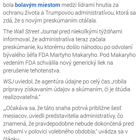
bola
bolavým miestom
medzi lídrami hnutia za
ochranu života a Trumpovou administratívou, ktorá sa
zdá, že s novým preskúmaním otáľala.
The
Wall Street Journal
pred niekoľkými týždňami
informoval, že administratíva teraz začala
preskúmanie, ku ktorému došlo náhodou po odvolaní
bývalého šéfa FDA Martyho Makaryho. Pod Makaryho
vedením FDA schválila nový generický liek na
prerušenie tehotenstva.
WSJ
uviedol, že agentúra údajne po celý čas „robila
prípravy získavaním údajov a skúmaním, či je štúdia
realizovateľná.“
„„Očakáva sa, že táto snaha potrvá približne šesť
mesiacov, uviedli predstavitelia administratívy, čo
znamená, že pravdepodobne nebude dokončená pred
voľbami v polovici volebného obdobia,“ uvádza sa v
článku.