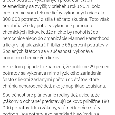
telemedicíny sa zvýšil; v priebehu roku 2025 bolo
prostredníctvom telemedicíny vykonaných viac ako
300 000 potratov,“ zistila tiež táto skupina. Toto však
nezahŕňa všetky potraty vykonané pomocou
chemických liekov, keďže niekto by mohol ísť do
nemocnice alebo do organizácie Planned Parenthood
a lieky si aj tak získať. Približne 66 percent potratov v
Spojených štátoch sa v súčasnosti vykonáva
pomocou chemických liekov.
V každom prípade to znamená, že približne 29 percent
potratov sa vykonáva mimo fyzického zariadenia,
často s liekmi zaslanými poštou do štátov, ktoré
chránia nenarodené deti, ako je napríklad Louisiana.
Spoločnosť pre plánovanie rodiny tiež uviedla, že
„zákony o ochrane“ predstavujú celkovo približne 180
000 potratov. Ide o zákony, v rámci ktorých štáty
podporujúce potraty, ako napríklad New York, sa