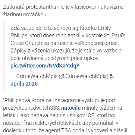
Zatknutá protestantka nie je v ľavicovom aktivizme
žiadnou nováčkou.
Zdá sa, že ide o tú sériovú agitátorku Emily
Phillips, ktorú dnes ráno zatkli v kostole St. Paul's
Cities Church za narušenie veľkonočnej omše.
Zápisy z väzenia ukazujú, že je stále vo väzbe a
bola obvinená zo štyroch priestupkov.
pic.twitter.com/NVdK3YxlqY
— CrimeWatchMpls (@CrimeWatchMpls)
5.
apríla 2026
“Phillipsová, ktorá na Instagrame vystupuje pod
prezývkou redw.itch333,
natočila
minulý týždeň na
letisku, ako nadáva na príslušníkov ICE, ktorí boli
nasadení na niektorých letiskách, aby pomáhali v
dôsledku toho, že agenti TSA podali výpoveď a hlásili