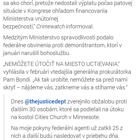
sa ako chorí, pretože nedostali výplatu počas patovej
situácie v Kongrese ohľadom financovania
Ministerstva vnútornej
bezpečnosti,”
Crimewatch
informoval.
Medzitým Ministerstvo spravodlivosti podalo
federálne obvinenia proti demonštrantom, ktorí v
januári narušili bohoslužbu.
„NEMÔŽETE ÚTOČIŤ NA MIESTO UCTIEVANIA,“
vyhlásila v februári vtedajšia generálna prokurátorka
Pam Bondi. „Ak tak urobíte, nemôžete sa pred nami
skryť – nájdeme vás, zatkneme vás a stíhame vás.“
Dnes
@thejusticedept
zverejnilo obžalobu proti
ďalším 30 osobám, ktoré sa podieľali na útoku
na kostol Cities Church v Minnesote.
Na moje pokyny federálni agenti už zatkli 25 z
nich a ďalší budú nasledovať v priebehu dňa.