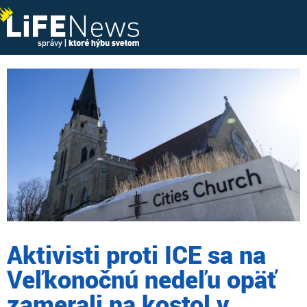
Aktivisti proti ICE sa na
Veľkonočnú nedeľu opäť
zamerali na kostol v