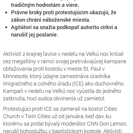
tradičným hodnotám a viere.
Právne kroky proti protestujúcim ukazujú, že
zákon chráni náboženské miesta.
Agitátori sa snažia podkopať autoritu cirkvi a
narušiť jej poslanie.
Aktivisti z krajnej ľavice v nedeľu na Veľkú noc kričali
cez megafóny v rámci svojej pretrvávajúcej kampane
obťažovania proti kostolu v meste St. Paul v
Minnesote, ktorý údajne zamestnáva úradníka
Imigračného a colného úradu (ICE) ako duchovného.
Kampaň v nedeľu na Veľkú noc vyústila do jedného
zatknutia, hoci sudca obvinenia už zamietol.
Protestujúci proti ICE sa zamerali na kostol Cities
Church v Twin Cities už od januára, keď dav, ku
ktorému sa pridal bývalý moderátor CNN Don Lemon,
narušil bohoslužbu v baptistickom kostole. Aktivisti