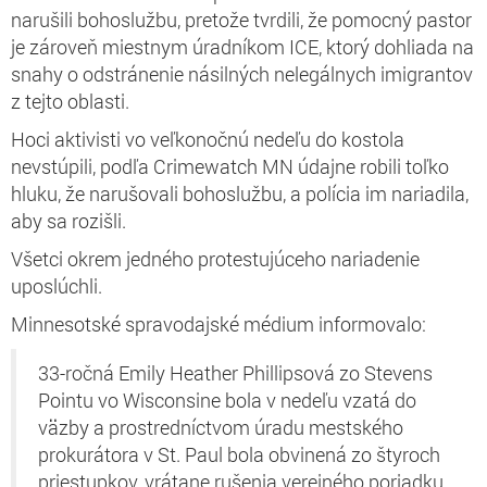
narušili bohoslužbu, pretože tvrdili, že pomocný pastor
je zároveň miestnym úradníkom ICE, ktorý dohliada na
snahy o odstránenie násilných nelegálnych imigrantov
z tejto oblasti.
Hoci aktivisti vo veľkonočnú nedeľu do kostola
nevstúpili, podľa Crimewatch MN údajne robili toľko
hluku, že narušovali bohoslužbu, a polícia im nariadila,
aby sa rozišli.
Všetci okrem jedného protestujúceho nariadenie
uposlúchli.
Minnesotské spravodajské médium informovalo:
33-ročná Emily Heather Phillipsová zo Stevens
Pointu vo Wisconsine bola v nedeľu vzatá do
väzby a prostredníctvom úradu mestského
prokurátora v St. Paul bola obvinená zo štyroch
priestupkov, vrátane rušenia verejného poriadku,