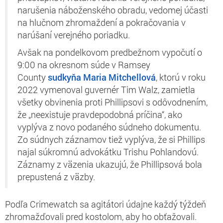
narušenia náboženského obradu, vedomej účasti
na hlučnom zhromaždení a pokračovania v
narúšaní verejného poriadku.
Avšak na pondelkovom predbežnom vypočutí o
9:00 na okresnom súde v Ramsey
County
sudkyňa Maria Mitchellová
, ktorú v roku
2022 vymenoval guvernér Tim Walz, zamietla
všetky obvinenia proti Phillipsovi s odôvodnením,
že „neexistuje pravdepodobná príčina“, ako
vyplýva z novo podaného súdneho dokumentu.
Zo súdnych záznamov tiež vyplýva, že si Phillips
najal súkromnú advokátku Trishu Pohlandovú.
Záznamy z väzenia ukazujú, že Phillipsová bola
prepustená z väzby.
Podľa Crimewatch sa agitátori údajne každý týždeň
zhromažďovali pred kostolom, aby ho obťažovali.