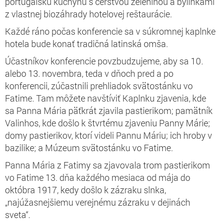
portugalskú kuchyňu s čerstvou zeleninou a bylinkami
z vlastnej biozáhrady hotelovej reštaurácie.
Každé ráno počas konferencie sa v súkromnej kaplnke
hotela bude konať tradičná latinská omša.
Účastníkov konferencie povzbudzujeme, aby sa 10.
alebo 13. novembra, teda v dňoch pred a po
konferencii, zúčastnili prehliadok svätostánku vo
Fatime. Tam môžete navštíviť Kaplnku zjavenia, kde
sa Panna Mária päťkrát zjavila pastierikom; pamätník
Valinhos, kde došlo k štvrtému zjaveniu Panny Márie;
domy pastierikov, ktorí videli Pannu Máriu; ich hroby v
bazilike; a Múzeum svätostánku vo Fatime.
Panna Mária z Fatimy sa zjavovala trom pastierikom
vo Fatime 13. dňa každého mesiaca od mája do
októbra 1917, kedy došlo k zázraku slnka,
„najúžasnejšiemu verejnému zázraku v dejinách
sveta“.