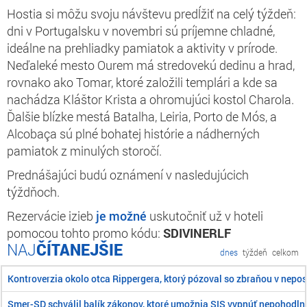
Hostia si môžu svoju návštevu predĺžiť na celý týždeň:
dni v Portugalsku v novembri sú príjemne chladné,
ideálne na prehliadky pamiatok a aktivity v prírode.
Neďaleké mesto Ourem má stredovekú dedinu a hrad,
rovnako ako Tomar, ktoré založili templári a kde sa
nachádza Kláštor Krista a ohromujúci kostol Charola.
Ďalšie blízke mestá Batalha, Leiria,
Porto de Mós,
a
Alcobaça
sú plné bohatej histórie a nádherných
pamiatok z minulých storočí.
Prednášajúci budú oznámení v nasledujúcich
týždňoch.
Rezervácie izieb
je možné
uskutočniť už v hoteli
pomocou tohto promo kódu:
SDIVINERLF
ČÍTANEJŠIE
dnes
týždeň
celkom
Kontroverzia okolo otca Rippergera, ktorý pózoval so zbraňou v ne
Smer-SD schválil balík zákonov, ktoré umožnia SIS vypnúť nepohodln