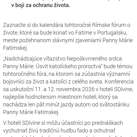
v boji za ochranu života.
Zaznačte si do kalendára tohtoročné Rímske fórum o
živote, ktoré sa bude konať vo Fatime v Portugalsku,
meste požehnanom slávnymi zjaveniami Panny Márie
Fatimskej.
„Nadchádzajúce víťazstvo Nepoškvrneného srdca
Panny Márie: Úsvit katolíckeho proroctva“ bude témou
tohtoročného fóra, na ktorom sa zúčastnia významní
bojovníci za život a katolíci z celého sveta. Konferencia
sa uskutoční 11. a 12. novembra 2026 v hoteli SDivine,
najlepšie hodnotenom miestnom hoteli, ktorý sa
nachádza len päť minút jazdy autom od svätostánku
Panny Márie Fatimskej.
V hoteli SDivine si môžu účastníci po prednáškach
vychutnať živú tradičnú hudbu fado a ochutnať