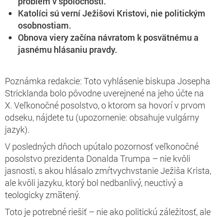
problém v spoločnosti.
Katolíci sú verní Ježišovi Kristovi, nie politickým
osobnostiam.
Obnova viery začína návratom k posvätnému a
jasnému hlásaniu pravdy.
Poznámka redakcie: Toto vyhlásenie biskupa Josepha
Stricklanda bolo pôvodne uverejnené na jeho účte na
X. Veľkonočné posolstvo, o ktorom sa hovorí v prvom
odseku, nájdete tu (upozornenie: obsahuje vulgárny
jazyk).
V posledných dňoch upútalo pozornosť veľkonočné
posolstvo prezidenta Donalda Trumpa – nie kvôli
jasnosti, s akou hlásalo zmŕtvychvstanie Ježiša Krista,
ale kvôli jazyku, ktorý bol nedbanlivý, neuctivý a
teologicky zmätený.
Toto je potrebné riešiť – nie ako politickú záležitosť, ale