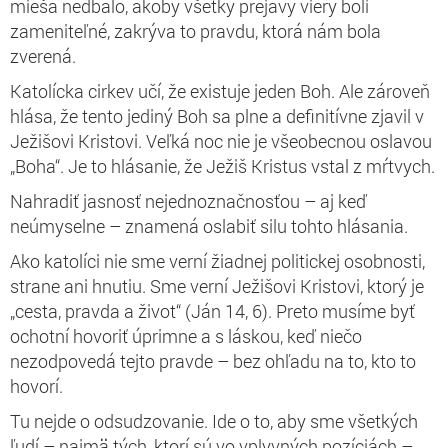
mieša nedbalo, akoby všetky prejavy viery boli
zameniteľné, zakrýva to pravdu, ktorá nám bola
zverená.
Katolícka cirkev učí, že existuje jeden Boh. Ale zároveň
hlása, že tento jediný Boh sa plne a definitívne zjavil v
Ježišovi Kristovi. Veľká noc nie je všeobecnou oslavou
„Boha“. Je to hlásanie, že Ježiš Kristus vstal z mŕtvych.
Nahradiť jasnosť nejednoznačnosťou – aj keď
neúmyselne – znamená oslabiť silu tohto hlásania.
Ako katolíci nie sme verní žiadnej politickej osobnosti,
strane ani hnutiu. Sme verní Ježišovi Kristovi, ktorý je
„cesta, pravda a život“ (Ján 14, 6). Preto musíme byť
ochotní hovoriť úprimne a s láskou, keď niečo
nezodpovedá tejto pravde – bez ohľadu na to, kto to
hovorí.
Tu nejde o odsudzovanie. Ide o to, aby sme všetkých
ľudí – najmä tých, ktorí sú vo vplyvných pozíciách –