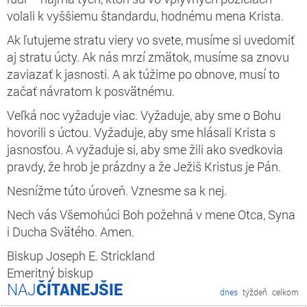
volali k vyššiemu štandardu, hodnému mena Krista.
Ak ľutujeme stratu viery vo svete, musíme si uvedomiť
aj stratu úcty. Ak nás mrzí zmätok, musíme sa znovu
zaviazať k jasnosti. A ak túžime po obnove, musí to
začať návratom k posvätnému.
Veľká noc vyžaduje viac. Vyžaduje, aby sme o Bohu
hovorili s úctou. Vyžaduje, aby sme hlásali Krista s
jasnosťou. A vyžaduje si, aby sme žili ako svedkovia
pravdy, že hrob je prázdny a že Ježiš Kristus je Pán.
Nesnížme túto úroveň. Vznesme sa k nej.
Nech vás Všemohúci Boh požehná v mene Otca, Syna
i Ducha Svätého. Amen.
Biskup Joseph E. Strickland
Emeritný biskup
ČÍTANEJŠIE
dnes
týždeň
celkom