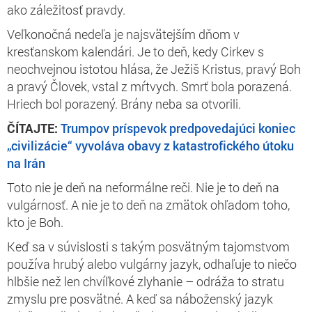
ako záležitosť pravdy.
Veľkonočná nedeľa je najsvätejším dňom v
kresťanskom kalendári. Je to deň, kedy Cirkev s
neochvejnou istotou hlása, že Ježiš Kristus, pravý Boh
a pravý Človek, vstal z mŕtvych. Smrť bola porazená.
Hriech bol porazený. Brány neba sa otvorili.
ČÍTAJTE:
Trumpov príspevok predpovedajúci koniec
„civilizácie“ vyvoláva obavy z katastrofického útoku
na Irán
Toto nie je deň na neformálne reči. Nie je to deň na
vulgárnosť. A nie je to deň na zmätok ohľadom toho,
kto je Boh.
Keď sa v súvislosti s takým posvätným tajomstvom
používa hrubý alebo vulgárny jazyk, odhaľuje to niečo
hlbšie než len chvíľkové zlyhanie – odráža to stratu
zmyslu pre posvätné. A keď sa náboženský jazyk