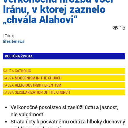
Iránu, v ktorej zaznelo
„chvála Alahovi“
16
lifesitenews
KULTÚRA ŽIVOTA
CATHOLIC
MODERNISM IN THE CHURCH
RELIGIOUS INDIFFERENTISM
SECULARIZATION OF THE CHURCH
Veľkonočné posolstvo si zaslúži úctu a jasnosť,
nie vulgárnosť.
Strata úcty k posvätnému odráža hlboký duchovný