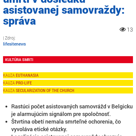
asistovanej samovraždy:
správa
13
lifesitenews
KULTÚRA SMRTI
EUTHANASIA
PRO-LIFE
SECULARIZATION OF THE CHURCH
Rastúci počet asistovaných samovrážd v Belgicku
je alarmujúcim signálom pre spoločnosť.
Štvrtina obetí nemala smrteľné ochorenia, čo
vyvoláva etické otázky.