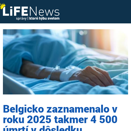
Belgicko zaznamenalo v
roku 2025 takmer 4 500
úmrtí v dôsledku