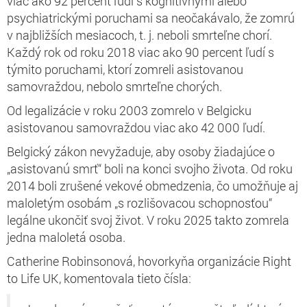
viac ako 92 percent ľudí s kognitívnymi alebo
psychiatrickými poruchami sa neočakávalo, že zomrú
v najbližších mesiacoch, t. j. neboli smrteľne chorí.
Každý rok od roku 2018 viac ako 90 percent ľudí s
týmito poruchami, ktorí zomreli asistovanou
samovraždou, nebolo smrteľne chorých.
Od legalizácie v roku 2003 zomrelo v Belgicku
asistovanou samovraždou viac ako 42 000 ľudí.
Belgický zákon nevyžaduje, aby osoby žiadajúce o
„asistovanú smrť“ boli na konci svojho života. Od roku
2014 boli zrušené vekové obmedzenia, čo umožňuje aj
maloletým osobám „s rozlišovacou schopnosťou“
legálne ukončiť svoj život. V roku 2025 takto zomrela
jedna maloletá osoba.
Catherine Robinsonová, hovorkyňa organizácie Right
to Life UK, komentovala tieto čísla: