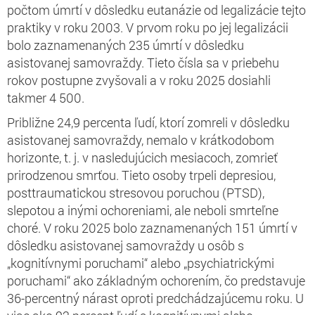
počtom úmrtí v dôsledku eutanázie od legalizácie tejto
praktiky v roku 2003. V prvom roku po jej legalizácii
bolo zaznamenaných 235 úmrtí v dôsledku
asistovanej samovraždy. Tieto čísla sa v priebehu
rokov postupne zvyšovali a v roku 2025 dosiahli
takmer 4 500.
Približne 24,9 percenta ľudí, ktorí zomreli v dôsledku
asistovanej samovraždy, nemalo v krátkodobom
horizonte, t. j. v nasledujúcich mesiacoch, zomrieť
prirodzenou smrťou. Tieto osoby trpeli depresiou,
posttraumatickou stresovou poruchou (PTSD),
slepotou a inými ochoreniami, ale neboli smrteľne
choré. V roku 2025 bolo zaznamenaných 151 úmrtí v
dôsledku asistovanej samovraždy u osôb s
„kognitívnymi poruchami“ alebo „psychiatrickými
poruchami“ ako základným ochorením, čo predstavuje
36-percentný nárast oproti predchádzajúcemu roku. U