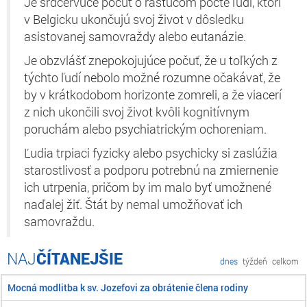
Je srdcervúce počuť o rastúcom počte ľudí, ktorí
v Belgicku ukončujú svoj život v dôsledku
asistovanej samovraždy alebo eutanázie.
Je obzvlášť znepokojujúce počuť, že u toľkých z
týchto ľudí nebolo možné rozumne očakávať, že
by v krátkodobom horizonte zomreli, a že viacerí
z nich ukončili svoj život kvôli kognitívnym
poruchám alebo psychiatrickým ochoreniam.
Ľudia trpiaci fyzicky alebo psychicky si zaslúžia
starostlivosť a podporu potrebnú na zmiernenie
ich utrpenia, pričom by im malo byť umožnené
naďalej žiť. Štát by nemal umožňovať ich
samovraždu.
ČÍTANEJŠIE
dnes
týždeň
celkom
Mocná modlitba k sv. Jozefovi za obrátenie člena rodiny