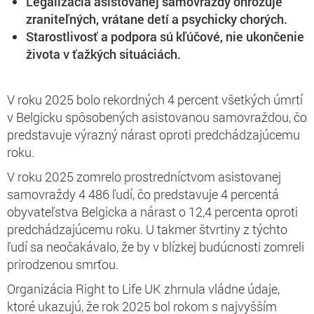
Legalizácia asistovanej samovraždy ohrozuje
zraniteľných, vrátane detí a psychicky chorých.
Starostlivosť a podpora sú kľúčové, nie ukončenie
života v ťažkých situáciách.
V roku 2025 bolo rekordných 4 percent všetkých úmrtí
v Belgicku spôsobených asistovanou samovraždou, čo
predstavuje výrazný nárast oproti predchádzajúcemu
roku.
V roku 2025 zomrelo prostredníctvom asistovanej
samovraždy 4 486 ľudí, čo predstavuje 4 percentá
obyvateľstva Belgicka a nárast o 12,4 percenta oproti
predchádzajúcemu roku. U takmer štvrtiny z týchto
ľudí sa neočakávalo, že by v blízkej budúcnosti zomreli
prirodzenou smrťou.
Organizácia Right to Life UK zhrnula vládne údaje,
ktoré ukazujú, že rok 2025 bol rokom s najvyšším