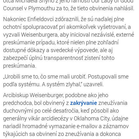
otca Michaela Shyho z jeho farnosti Our Lady of Good
Counsel v Plymouthu za to, že tieto obvinenia nahlásil.
Nakoniec Enfieldovci zdôraznili, že sú naďalej plne
ochotní spolupracovať pri akomkoľvek vyšetrovaní, a
vyzvali Weisenburgera, aby inicioval nezávislé, externé
preskúmanie prípadu, ktoré nielen plne zohľadní
dostupné dôkazy a svedecké výpovede, ale aj
zabezpečí úplnú transparentnosť zistení tohto
preskúmania.
„Urobili sme to, čo sme mali urobiť. Postupovali sme
podľa systému. A systém zlyhal,“ uzavreli.
Arcibiskup Weisenburger, podobne ako jeho
predchodca, bol obvinený z
zakrývanie
zneužívania
duchovnými po celé desaťročia, keď pôsobil ako
generálny vikár arcidiecézy v Oklahoma City, údajne
nariadil hromadné vymazanie e-mailov a záznamov
týkajúcich sa obvinení zo zneužívania a dokonca