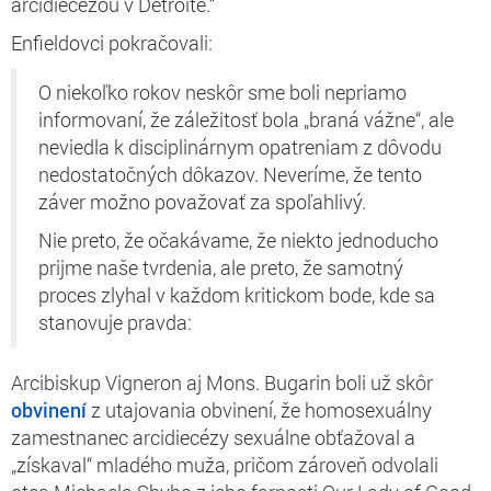
arcidiecézou v Detroite.“
Enfieldovci pokračovali:
O niekoľko rokov neskôr sme boli nepriamo
informovaní, že záležitosť bola „braná vážne“, ale
neviedla k disciplinárnym opatreniam z dôvodu
nedostatočných dôkazov. Neveríme, že tento
záver možno považovať za spoľahlivý.
Nie preto, že očakávame, že niekto jednoducho
prijme naše tvrdenia, ale preto, že samotný
proces zlyhal v každom kritickom bode, kde sa
stanovuje pravda:
Arcibiskup Vigneron aj Mons. Bugarin boli už skôr
obvinení
z utajovania obvinení, že homosexuálny
zamestnanec arcidiecézy sexuálne obťažoval a
„získaval“ mladého muža, pričom zároveň odvolali