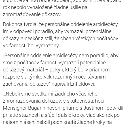
rok nebolo vynaložené žiadne úsilie na
zhromažďovanie dôkazov.
Dokonca tvrdia, že personálne oddelenie arcidiecézy
im v odpovedi poradilo, aby vymazali potenciálne
dôkazy, a neskôr zistili, že obsah všetkých počítačov
vo farnosti bol vymazaný.
„Personálne oddelenie arcidiecézy nám poradilo, aby
sme z počítačov farnosti vymazali potenciálne
dôkazový materiál – pokyn, ktorý bol v priamom
rozpore s akýmkoľvek rozumným očakávaním
zachovania dôkazov,“ napísali Enfieldovci.
„„Neboli sme svedkami žiadneho včasného
zhromažďovania dôkazov; v skutočnosti, hoci
Monsignor Bugarin hovoril priamo s Justinom, potvrdil
prijatie sťažnosti a sľúbil ďalšie kroky, viac ako rok po
našom hlásení neboli podniknuté žiadne kroky na