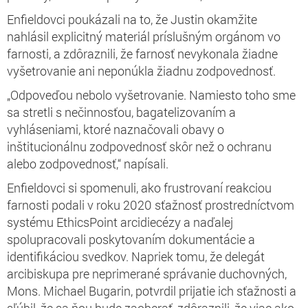
Enfieldovci poukázali na to, že Justin okamžite
nahlásil explicitný materiál príslušným orgánom vo
farnosti, a zdôraznili, že farnosť nevykonala žiadne
vyšetrovanie ani neponúkla žiadnu zodpovednosť.
„Odpoveďou nebolo vyšetrovanie. Namiesto toho sme
sa stretli s nečinnosťou, bagatelizovaním a
vyhláseniami, ktoré naznačovali obavy o
inštitucionálnu zodpovednosť skôr než o ochranu
alebo zodpovednosť,“ napísali.
Enfieldovci si spomenuli, ako frustrovaní reakciou
farnosti podali v roku 2020 sťažnosť prostredníctvom
systému EthicsPoint arcidiecézy a naďalej
spolupracovali poskytovaním dokumentácie a
identifikáciou svedkov. Napriek tomu, že delegát
arcibiskupa pre neprimerané správanie duchovných,
Mons. Michael Bugarin, potvrdil prijatie ich sťažnosti a
sľúbil, že sa ňou bude zaoberať, zdôraznili, že viac ako