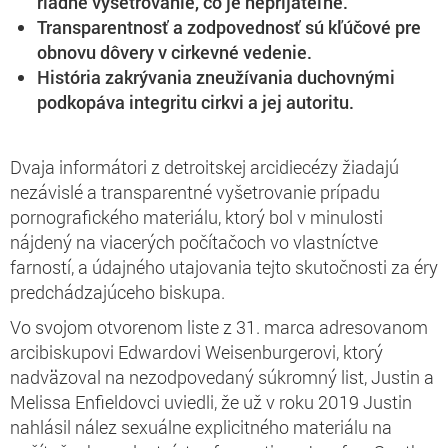
riadne vyšetrovanie, čo je neprijateľné.
Transparentnosť a zodpovednosť sú kľúčové pre
obnovu dôvery v cirkevné vedenie.
História zakrývania zneužívania duchovnými
podkopáva integritu cirkvi a jej autoritu.
Dvaja informátori z detroitskej arcidiecézy žiadajú
nezávislé a transparentné vyšetrovanie prípadu
pornografického materiálu, ktorý bol v minulosti
nájdený na viacerých počítačoch vo vlastníctve
farností, a údajného utajovania tejto skutočnosti za éry
predchádzajúceho biskupa.
Vo svojom otvorenom liste z 31. marca adresovanom
arcibiskupovi Edwardovi Weisenburgerovi, ktorý
nadväzoval na nezodpovedaný súkromný list, Justin a
Melissa Enfieldovci uviedli, že už v roku 2019 Justin
nahlásil nález sexuálne explicitného materiálu na