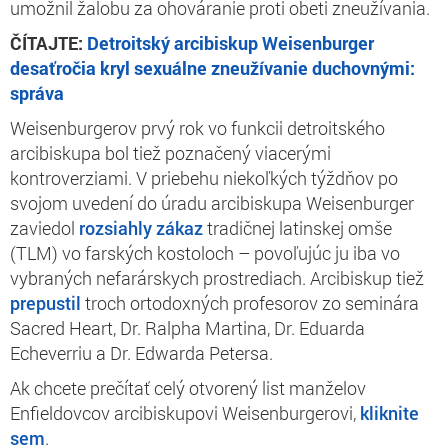
umožnil žalobu za ohováranie proti obeti zneužívania.
ČÍTAJTE:
Detroitský arcibiskup Weisenburger
desaťročia kryl sexuálne zneužívanie duchovnými:
správa
Weisenburgerov prvý rok vo funkcii detroitského
arcibiskupa bol tiež poznačený viacerými
kontroverziami. V priebehu niekoľkých týždňov po
svojom uvedení do úradu arcibiskupa Weisenburger
zaviedol
rozsiahly zákaz
tradičnej latinskej omše
(TLM) vo farských kostoloch – povoľujúc ju iba vo
vybraných nefarárskych prostrediach. Arcibiskup tiež
prepustil
troch ortodoxných profesorov zo seminára
Sacred Heart, Dr. Ralpha Martina, Dr. Eduarda
Echeverriu a Dr. Edwarda Petersa.
Ak chcete prečítať celý otvorený list manželov
Enfieldovcov arcibiskupovi Weisenburgerovi,
kliknite
sem
.