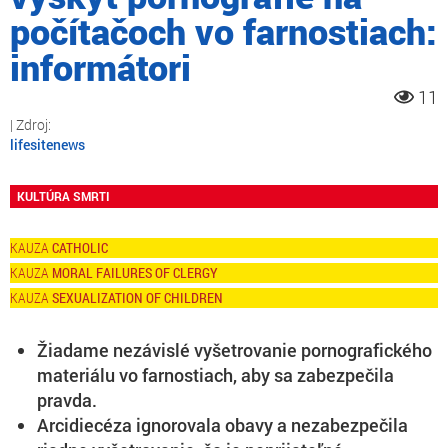
počítačoch vo farnostiach:
informátori
11
lifesitenews
KULTÚRA SMRTI
CATHOLIC
MORAL FAILURES OF CLERGY
SEXUALIZATION OF CHILDREN
Žiadame nezávislé vyšetrovanie pornografického
materiálu vo farnostiach, aby sa zabezpečila
pravda.
Arcidiecéza ignorovala obavy a nezabezpečila