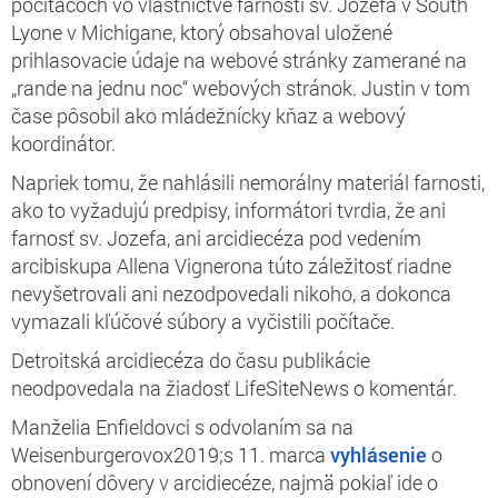
počítačoch vo vlastníctve farnosti sv. Jozefa v South
Lyone v Michigane, ktorý obsahoval uložené
prihlasovacie údaje na webové stránky zamerané na
„rande na jednu noc“ webových stránok. Justin v tom
čase pôsobil ako mládežnícky kňaz a webový
koordinátor.
Napriek tomu, že nahlásili nemorálny materiál farnosti,
ako to vyžadujú predpisy, informátori tvrdia, že ani
farnosť sv. Jozefa, ani arcidiecéza pod vedením
arcibiskupa Allena Vignerona túto záležitosť riadne
nevyšetrovali ani nezodpovedali nikoho, a dokonca
vymazali kľúčové súbory a vyčistili počítače.
Detroitská arcidiecéza do času publikácie
neodpovedala na žiadosť LifeSiteNews o komentár.
Manželia Enfieldovci s odvolaním sa na
Weisenburgerovox2019;s 11. marca
vyhlásenie
o
obnovení dôvery v arcidiecéze, najmä pokiaľ ide o