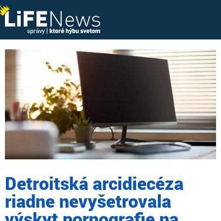
Detroitská arcidiecéza
riadne nevyšetrovala
výskyt pornografie na