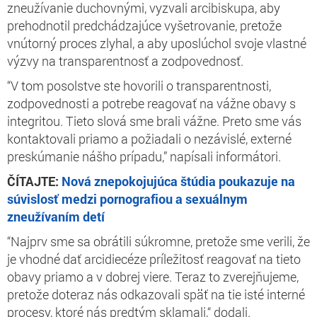
zneužívanie duchovnými, vyzvali arcibiskupa, aby
prehodnotil predchádzajúce vyšetrovanie, pretože
vnútorný proces zlyhal, a aby uposlúchol svoje vlastné
výzvy na transparentnosť a zodpovednosť.
“V tom posolstve ste hovorili o transparentnosti,
zodpovednosti a potrebe reagovať na vážne obavy s
integritou. Tieto slová sme brali vážne. Preto sme vás
kontaktovali priamo a požiadali o nezávislé, externé
preskúmanie nášho prípadu,” napísali informátori.
ČÍTAJTE:
Nová znepokojujúca štúdia poukazuje na
súvislosť medzi pornografiou a sexuálnym
zneužívaním detí
“Najprv sme sa obrátili súkromne, pretože sme verili, že
je vhodné dať arcidiecéze príležitosť reagovať na tieto
obavy priamo a v dobrej viere. Teraz to zverejňujeme,
pretože doteraz nás odkazovali späť na tie isté interné
procesy, ktoré nás predtým sklamali,“ dodali.