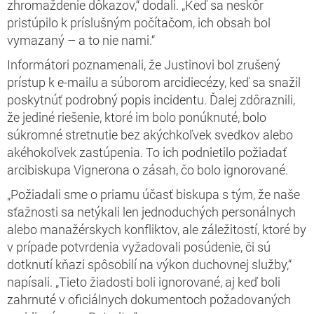
zhromaždenie dôkazov,“ dodali. „Keď sa neskôr
pristúpilo k príslušným počítačom, ich obsah bol
vymazaný – a to nie nami.“
Informátori poznamenali, že Justinovi bol zrušený
prístup k e-mailu a súborom arcidiecézy, keď sa snažil
poskytnúť podrobný popis incidentu. Ďalej zdôraznili,
že jediné riešenie, ktoré im bolo ponúknuté, bolo
súkromné stretnutie bez akýchkoľvek svedkov alebo
akéhokoľvek zastúpenia. To ich podnietilo požiadať
arcibiskupa Vignerona o zásah, čo bolo ignorované.
„Požiadali sme o priamu účasť biskupa s tým, že naše
sťažnosti sa netýkali len jednoduchých personálnych
alebo manažérskych konfliktov, ale záležitostí, ktoré by
v prípade potvrdenia vyžadovali posúdenie, či sú
dotknutí kňazi spôsobilí na výkon duchovnej služby,“
napísali. „Tieto žiadosti boli ignorované, aj keď boli
zahrnuté v oficiálnych dokumentoch požadovaných