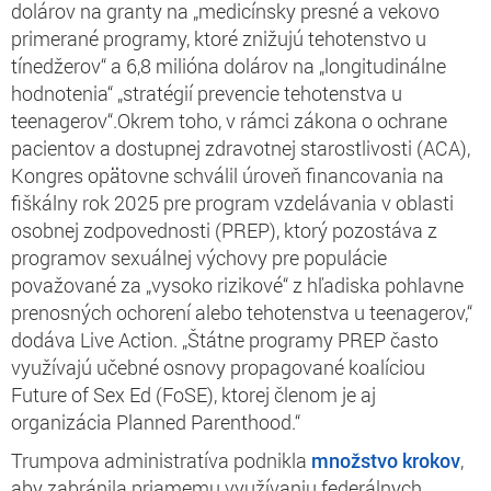
dolárov na granty na „medicínsky presné a vekovo
primerané programy, ktoré znižujú tehotenstvo u
tínedžerov“ a 6,8 milióna dolárov na „longitudinálne
hodnotenia“ „stratégií prevencie tehotenstva u
teenagerov“.Okrem toho, v rámci zákona o ochrane
pacientov a dostupnej zdravotnej starostlivosti (ACA),
Kongres opätovne schválil úroveň financovania na
fiškálny rok 2025 pre program vzdelávania v oblasti
osobnej zodpovednosti (PREP), ktorý pozostáva z
programov sexuálnej výchovy pre populácie
považované za „vysoko rizikové“ z hľadiska pohlavne
prenosných ochorení alebo tehotenstva u teenagerov,“
dodáva Live Action. „Štátne programy PREP často
využívajú učebné osnovy propagované koalíciou
Future of Sex Ed (FoSE), ktorej členom je aj
organizácia Planned Parenthood.“
Trumpova administratíva podnikla
množstvo krokov
,
aby zabránila priamemu využívaniu federálnych