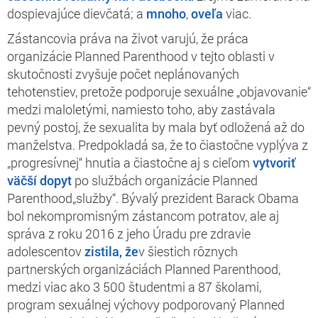
dospievajúce dievčatá; a
mnoho
,
oveľa
viac.
Zástancovia práva na život varujú, že práca
organizácie Planned Parenthood v tejto oblasti v
skutočnosti zvyšuje počet neplánovaných
tehotenstiev, pretože podporuje sexuálne „objavovanie“
medzi maloletými, namiesto toho, aby zastávala
pevný postoj, že sexualita by mala byť odložená až do
manželstva. Predpokladá sa, že to čiastočne vyplýva z
„progresívnej“ hnutia a čiastočne aj s cieľom
vytvoriť
väčší dopyt
po službách organizácie Planned
Parenthood„služby“. Bývalý prezident Barack Obama
bol nekompromisným zástancom potratov, ale aj
správa z roku 2016 z jeho Úradu pre zdravie
adolescentov
zistila, že
v šiestich rôznych
partnerských organizáciách Planned Parenthood,
medzi viac ako 3 500 študentmi a 87 školami,
program sexuálnej výchovy podporovaný Planned