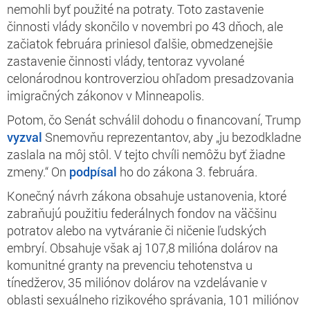
nemohli byť použité na potraty. Toto zastavenie
činnosti vlády skončilo v novembri po 43 dňoch, ale
začiatok februára priniesol ďalšie, obmedzenejšie
zastavenie činnosti vlády, tentoraz vyvolané
celonárodnou kontroverziou ohľadom presadzovania
imigračných zákonov v Minneapolis.
Potom, čo Senát schválil dohodu o financovaní, Trump
vyzval
Snemovňu reprezentantov, aby „ju bezodkladne
zaslala na môj stôl. V tejto chvíli nemôžu byť žiadne
zmeny.“ On
podpísal
ho do zákona 3. februára.
Konečný návrh zákona obsahuje ustanovenia, ktoré
zabraňujú použitiu federálnych fondov na väčšinu
potratov alebo na vytváranie či ničenie ľudských
embryí. Obsahuje však aj 107,8 milióna dolárov na
komunitné granty na prevenciu tehotenstva u
tínedžerov, 35 miliónov dolárov na vzdelávanie v
oblasti sexuálneho rizikového správania, 101 miliónov