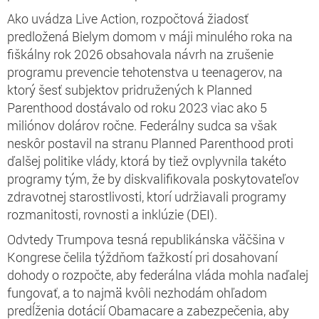
Ako uvádza Live Action, rozpočtová žiadosť
predložená Bielym domom v máji minulého roka na
fiškálny rok 2026 obsahovala návrh na zrušenie
programu prevencie tehotenstva u teenagerov, na
ktorý šesť subjektov pridružených k Planned
Parenthood dostávalo od roku 2023 viac ako 5
miliónov dolárov ročne. Federálny sudca sa však
neskôr postavil na stranu Planned Parenthood proti
ďalšej politike vlády, ktorá by tiež ovplyvnila takéto
programy tým, že by diskvalifikovala poskytovateľov
zdravotnej starostlivosti, ktorí udržiavali programy
rozmanitosti, rovnosti a inklúzie (DEI).
Odvtedy Trumpova tesná republikánska väčšina v
Kongrese čelila týždňom ťažkostí pri dosahovaní
dohody o rozpočte, aby federálna vláda mohla naďalej
fungovať, a to najmä kvôli nezhodám ohľadom
predĺženia dotácií Obamacare a zabezpečenia, aby