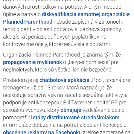
daňových prostriedkov na potraty. Ale kým nebude
úplne a natrvalo
diskvalifikácia samotnej organizácie
Planned Parenthood
nebude zapísaná v zákonoch,
tento gigant v oblasti potratov si zachová spôsoby,
ako získať peniaze daňových poplatníkov na
kontroverzné účely, ktoré nesúvisia s potratmi.
Organizácia Planned Parenthood je známa tým, že
propagovanie myšlienok
o „bezpečnom sexe“ pre
neplnoletých, ktoré sú všetko, len nie bezpečné.
Príkladom je jej
chatbotová aplikácia
„Roo“, určená pre
teenagerov už od 13 rokov, ktorá naznačuje, že
neexistuje správny vek na začatie sexuálnej aktivity, a
podporuje antikoncepciu; Bill Taverner, riaditeľ PP pre
sexuálnu výchovu, ktorý
obhajuje
vzdelávanie detí o
pornografii;
letáky distribuované stredoškolákom
informujúce deti, že na na potrat alebo antikoncepciu;
obscénne reklamy na Facebooku
zrejme zamerané na