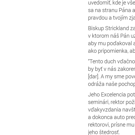
uvedomiť, kde je vš
sa na stranu Pána a
pravdou a tvojím zja
Biskup Strickland 
v ktorom náš Pán uz
aby mu poďakoval a o
ako pripomienka, a
“Tento duch vďačnosti
by byť v nás zakoren
[dar]. A my sme pov
odráža naše pochopen
Jeho Excelencia pot
seminári, rektor po
vďakyvzdania navští
a dokonca auto pred 
rektorovi, prísne m
jeho štedrosť.