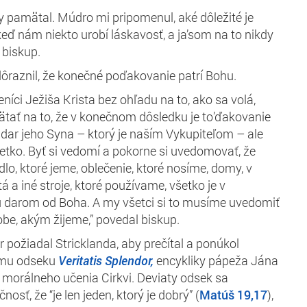
dy pamätal. Múdro mi pripomenul, aké dôležité je
keď nám niekto urobí láskavosť, a ja’som na to nikdy
 biskup.
ôraznil, že konečné poďakovanie patrí Bohu.
čeníci Ježiša Krista bez ohľadu na to, ako sa volá,
tať na to, že v konečnom dôsledku je to’ďakovanie
dar jeho Syna – ktorý je naším Vykupiteľom – ale
tko. Byť si vedomí a pokorne si uvedomovať, že
lo, ktoré jeme, oblečenie, ktoré nosíme, domy, v
 a iné stroje, ktoré používame, všetko je v
darom od Boha. A my všetci si to musíme uvedomiť
obe, akým žijeme,” povedal biskup.
r požiadal Stricklanda, aby prečítal a ponúkol
emu odseku
Veritatis Splendor,
encykliky pápeža
Jána
h morálneho učenia Cirkvi. Deviaty odsek sa
osť, že “je len jeden, ktorý je dobrý” (
Matúš 19,17
),