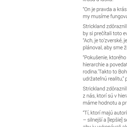
“On je pravda a krása
my musíme fungovať
Strickland zdôraznil,
by si prečítali toto
“Ach, je to’zverské, 
plánoval, aby sme žil
“Pokušenie, ktorého 
hierarchie a povedať
rodina.’Takto to Bo
udržateľnú realitu,”
Strickland zdôraznil
z nás, ktorí sú v hie
máme hodnotu a pri
“Tí, ktorí majú auto
– silnejší a [lepšie]
aby ju vykonávali ak