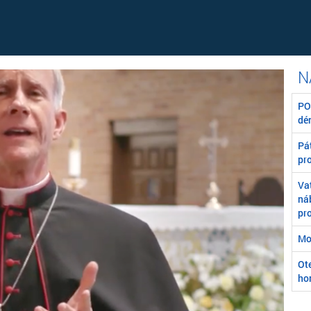
POZ
dé
Pát
pr
Va
ná
pr
Mo
Ot
ho