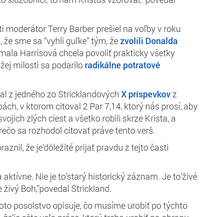
sti moderátor Terry Barber prešiel na voľby v roku
že sme sa “vyhli guľke” tým, že
zvolili Donalda
mala Harrisová chcela povoliť prakticky všetky
žej milosti sa podarilo
radikálne potratové
al z jedného zo Stricklandových
X príspevkov
z
ch, v ktorom citoval 2 Par 7,14, ktorý nás prosí, aby
vojich zlých ciest a všetko robili skrze Krista, a
rečo sa rozhodol citovať práve tento verš.
znil, že je’dôležité prijať pravdu z tejto časti
a aktívne. Nie je to’starý historický záznam. Je to’živé
e živý Boh,”povedal Strickland.
toto posolstvo opisuje, čo musíme urobiť po týchto