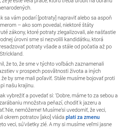
, že’je ešte veľa práce, ktorú treba urobiť na obranu
 nenarodených.
ak sa vám podarí [potraty] napraviť alebo sa aspoň
merom – ako som povedal, niektoré štáty
ruté zákony, ktoré potraty zlegalizovali, ale našťastie
rodnej úrovni sme si nezvolili kandidátku, ktorá
resadzovať potraty všade a stále od počatia až po
Strickland.
il, že to, že sme v týchto voľbách zaznamenali
azstiev v prospech posvätnosti života a iných
že by sme mali poľaviť. Stále musíme bojovať proti
ápi našu krajinu.
k vybrežiť a povedať si: ‘Dobre, máme to za sebou a
zarábaniu množstva peňazí, chodiť k jazeru a
ť.’Nie, nemôžeme! Musíme’si uvedomiť, že veci,
li okrem potratov [ako] vláda
platí za zmenu
eto veci, sú’všetky zlé. A my si musíme veľmi jasne