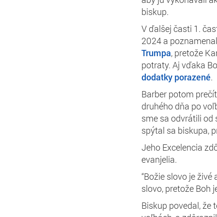
biskup.
V ďalšej časti 1. ča
2024 a poznamenal, 
Trumpa
, pretože Ka
potraty. Aj vďaka Bo
dodatky
porazené
.
Barber potom prečít
druhého dňa po voľbá
sme sa odvrátili od s
spýtal sa biskupa, p
Jeho Excelencia zdôra
evanjelia.
“Božie slovo je živé 
slovo, pretože Boh j
Biskup povedal, že 