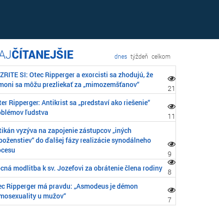
ČÍTANEJŠIE
dnes
týždeň
celkom
RITE SI: Otec Ripperger a exorcisti sa zhodujú, že
moni sa môžu prezliekať za „mimozemšťanov“
21
er Ripperger: Antikrist sa „predstaví ako riešenie“
oblémov ľudstva
11
tikán vyzýva na zapojenie zástupcov „iných
boženstiev“ do ďalšej fázy realizácie synodálneho
ocesu
9
cná modlitba k sv. Jozefovi za obrátenie člena rodiny
8
ec Ripperger má pravdu: „Asmodeus je démon
mosexuality u mužov“
7