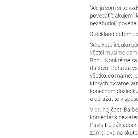
“Ale ja“som si to vž
povedať ‘ďakujem’, 
nezabudol,” povedal
Strickland potom zd
“Ako katolíci, ako u
všetci musíme pamä
Bohu. Konkrétne za 
ďakovať Bohu za vše
všetko, čo máme: jed
ktorých bývame, autá
konečnom dôsledku 
a odrážať to v spôs
V druhej časti Barbe
komentár k deviat
Pavla II’o základoc
zameriava na skutočn