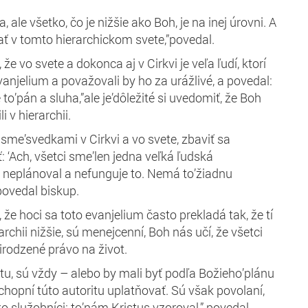
, ale všetko, čo je nižšie ako Boh, je na inej úrovni. A
 v tomto hierarchickom svete,”povedal.
 že vo svete a dokonca aj v Cirkvi je veľa ľudí, ktorí
 evanjelium a považovali by ho za urážlivé, a povedal:
je to’pán a sluha,”ale je’dôležité si uvedomiť, že Boh
i v hierarchii.
sme’svedkami v Cirkvi a vo svete, zbaviť sa
: ‘Ach, všetci sme’len jedna veľká ľudská
h neplánoval a nefunguje to. Nemá to’žiadnu
 povedal biskup.
, že hoci sa toto evanjelium často prekladá tak, že tí
rarchii nižšie, sú menejcenní, Boh nás učí, že všetci
rodzené právo na život.
ritu, sú vždy – alebo by mali byť podľa Božieho’plánu
 schopní túto autoritu uplatňovať. Sú však povolaní,
o služobníci; to’nám Kristus vzoroval,” povedal