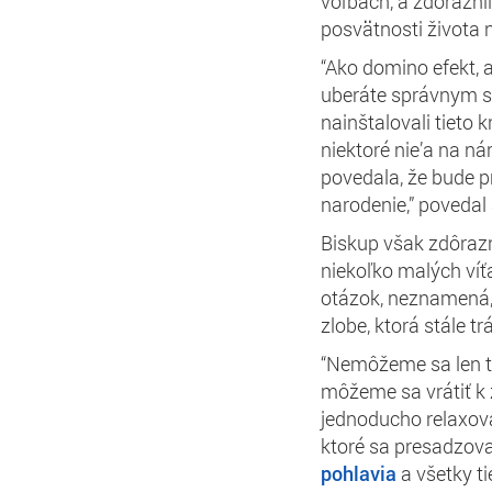
voľbách, a zdôraznil
posvätnosti života
“Ako domino efekt, 
uberáte správnym s
nainštalovali tieto k
niektoré nie’a na ná
povedala, že bude p
narodenie,” povedal 
Biskup však zdôrazn
niekoľko malých víť
otázok, neznamená, 
zlobe, ktorá stále tr
“Nemôžeme sa len ta
môžeme sa vrátiť k 
jednoducho relaxova
ktoré sa presadzova
pohlavia
a všetky ti