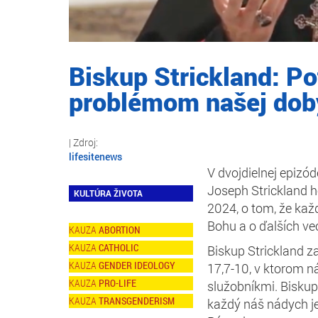
Biskup Strickland: P
problémom našej dob
lifesitenews
V dvojdielnej epizó
Joseph Strickland h
KULTÚRA ŽIVOTA
2024, o tom, že kaž
Bohu a o ďalších ve
ABORTION
CATHOLIC
Biskup Strickland 
GENDER IDEOLOGY
17,7-10, v ktorom n
PRO-LIFE
služobníkmi. Biskup 
TRANSGENDERISM
každý náš nádych je