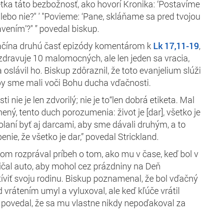
etka táto bezbožnosť, ako hovorí Kronika: ‘Postavíme
lebo nie?" ’ "Povieme: ‘Pane, skláňame sa pred tvojou
vením’?" ” povedal biskup.
začína druhú časť epizódy komentárom k
Lk 17,11-19
,
dravuje 10 malomocných, ale len jeden sa vracia,
slávil ho. Biskup zdôraznil, že toto evanjelium slúži
by sme mali voči Bohu ducha vďačnosti.
 nie je len zdvorilý; nie je to“len dobrá etiketa. Mal
ený, tento duch porozumenia: život je [dar], všetko je
olaní byť aj darcami, aby sme dávali druhým, a to
ie, že všetko je dar,” povedal Strickland.
om rozprával príbeh o tom, ako mu v čase, keď bol v
žičal auto, aby mohol cez prázdniny na Deň
viť svoju rodinu. Biskup poznamenal, že bol vďačný
vrátením umyl a vyluxoval, ale keď kľúče vrátil
u povedal, že sa mu vlastne nikdy nepoďakoval za