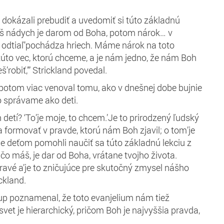
 dokázali prebudiť a uvedomiť si túto základnú
áš nádych je darom od Boha, potom nárok… v
odtiaľ’pochádza hriech. Máme nárok na toto
túto vec, ktorú chceme, a je nám jedno, že nám Boh
’robiť,’” Strickland povedal.
potom viac venoval tomu, ako v dnešnej dobe bujnie
 správame ako deti.
detí? ‘To’je moje, to chcem.’Je to prirodzený ľudský
eba formovať v pravde, ktorú nám Boh zjavil; o tom’je
e deťom pomohli naučiť sa túto základnú lekciu z
, čo máš, je dar od Boha, vrátane tvojho života.
dravé a’je to zničujúce pre skutočný zmysel nášho
ckland.
up poznamenal, že toto evanjelium nám tiež
svet je hierarchický, pričom Boh je najvyššia pravda,