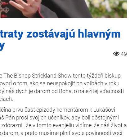
otraty zostávajú hlavným
y
49
de The Bishop Strickland Show tento týždeň biskup
ovorí o tom, ako sa neuspokojiť po voľbách v roku
dý náš dych je darom od Boha, o náležitej vďačnosti
ciach.
začína prvú časť epizódy komentárom k Lukášovi
áš Pán prosí svojich učeníkov, aby boli dôstojnými
zdôraznil, že v tomto evanjeliu vidíme, že náš život a
 darom, a preto musíme plniť svoje povinnosti voči