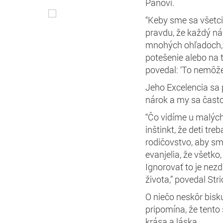
Pánovi.
“Keby sme sa všetci
pravdu, že každý n
mnohých ohľadoch, 
potešenie alebo na 
povedal: ‘To nemôžeš
Jeho Excelencia sa 
nárok a my sa často
“Čo vidíme u malých 
inštinkt, že deti tr
rodičovstvo, aby sm
evanjelia, že všetko
Ignorovať to je nez
života,” povedal Stri
O niečo neskôr bisk
pripomína, že tento 
krása a láska.