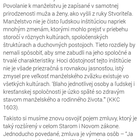
Povolanie k manželstvu je zapísané v samotnej
prirodzenosti muža a ženy, ako vyšli z ruky Stvoriteľa.
Manželstvo nie je čisto ľudskou inštitúciou napriek
mnohým zmenám, ktorými mohlo prejsť v priebehu
storočí v rôznych kultúrach, spoločenských
štruktúrach a duchovných postojoch. Tieto rozdiely by
nemali spôsobiť, aby sme zabudli na jeho spoločné a
trvalé charakteristiky. Hoci dôstojnosť tejto inštitúcie
nie je všade priezračná s rovnakou jasnosťou, istý
zmysel pre veľkosť manželského zväzku existuje vo
všetkých kultúrach. ‘Blaho jednotlivej osoby a ľudskej i
kresťanskej spoločnosti je úzko späté so zdravým
stavom manželského a rodinného života.”‘ (KKC
1603).
Takisto si musíme znovu osvojiť pojem zmluvy, ktorý je
taký rozšírený v celom Starom i Novom zákone.
Jednoducho povedané, zmluva je výmena osôb – “Ja