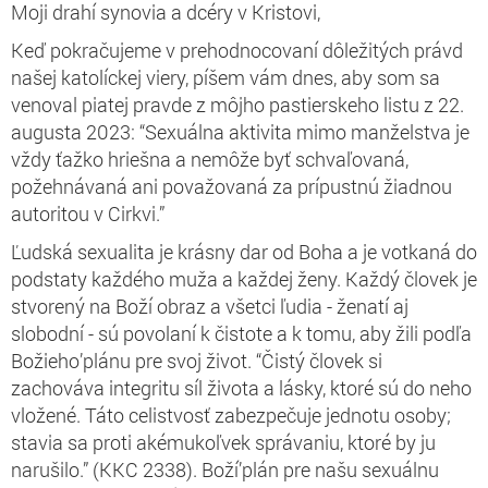
Moji drahí synovia a dcéry v Kristovi,
Keď pokračujeme v prehodnocovaní dôležitých právd
našej katolíckej viery, píšem vám dnes, aby som sa
venoval piatej pravde z môjho pastierskeho listu z 22.
augusta 2023: “Sexuálna aktivita mimo manželstva je
vždy ťažko hriešna a nemôže byť schvaľovaná,
požehnávaná ani považovaná za prípustnú žiadnou
autoritou v Cirkvi.”
Ľudská sexualita je krásny dar od Boha a je votkaná do
podstaty každého muža a každej ženy. Každý človek je
stvorený na Boží obraz a všetci ľudia - ženatí aj
slobodní - sú povolaní k čistote a k tomu, aby žili podľa
Božieho’plánu pre svoj život.
“Čistý človek si
zachováva integritu síl života a lásky, ktoré sú do neho
vložené. Táto celistvosť zabezpečuje jednotu osoby;
stavia sa proti akémukoľvek správaniu, ktoré by ju
narušilo.” (KKC 2338). Boží’plán pre našu sexuálnu