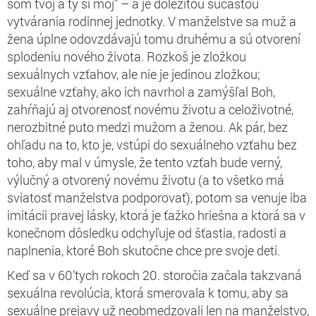
som tvoj a ty si môj” – a je dôležitou súčasťou
vytvárania rodinnej jednotky. V manželstve sa muž a
žena úplne odovzdávajú tomu druhému a sú otvorení
splodeniu nového života. Rozkoš je zložkou
sexuálnych vzťahov, ale nie je jedinou zložkou;
sexuálne vzťahy, ako ich navrhol a zamýšľal Boh,
zahŕňajú aj otvorenosť novému životu a celoživotné,
nerozbitné puto medzi mužom a ženou. Ak pár, bez
ohľadu na to, kto je, vstúpi do sexuálneho vzťahu bez
toho, aby mal v úmysle, že tento vzťah bude verný,
výlučný a otvorený novému životu (a to všetko má
sviatosť manželstva podporovať), potom sa venuje iba
imitácii pravej lásky, ktorá je ťažko hriešna a ktorá sa v
konečnom dôsledku odchyľuje od šťastia, radosti a
naplnenia, ktoré Boh skutočne chce pre svoje deti.
Keď sa v 60’tych rokoch 20. storočia začala takzvaná
sexuálna revolúcia, ktorá smerovala k tomu, aby sa
sexuálne prejavy už neobmedzovali len na manželstvo,