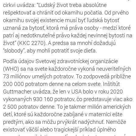
cirkvi uvádza: “Ľudský život treba absolútne
rešpektovať a chrániť od okamihu počatia. Od prvého
okamihu svojej existencie musí byť ľudská bytosť
uznaná za bytosť, ktorá má práva osoby - medzi ktoré
patrí aj nedotknuteľné právo každej nevinnej bytosti na
život” (KKC 2270). A predsa sa mnohí dožadujú
“slobody”, aby mohli potratiť svoje dieťa.
Podľa údajov Svetovej zdravotníckej organizácie
(WHO) sa na svete každoročne vykoná neuveriteľných
73 miliónov umelých potratov. To zodpovedá približne
200 000 potratom denne na celom svete. Inštitút
Guttmacher uvádza, že len v USA bolo v roku 2020
vykonaných 930 160 potratov, čo predstavuje viac ako
2 500 potratov denne. To je takmer milión amerických
detí, ktoré sú každoročne zabíjané v maternici ešte
predtým, ako sa môžu prvýkrát nadýchnuť. Nemôže
existovať väčší alebo tragickejší príklad úplného