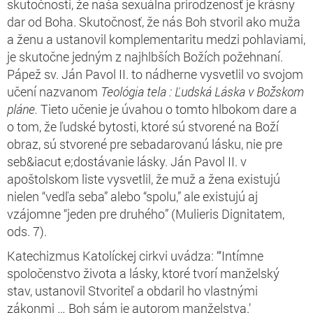
skutočnosti, že naša sexuálna prirodzenosť je krásny
dar od Boha. Skutočnosť, že nás Boh stvoril ako muža
a ženu a ustanovil komplementaritu medzi pohlaviami,
je skutočne jedným z najhlbších Božích požehnaní.
Pápež sv. Ján Pavol II. to nádherne vysvetlil vo svojom
učení nazvanom
Teológia
tela
:
Ľudská
Láska
v
Božskom
pláne.
Tieto učenie je úvahou o tomto hlbokom dare a
o tom, že ľudské bytosti, ktoré sú stvorené na Boží
obraz, sú stvorené pre sebadarovanú lásku, nie pre
seb&iacut e;dostávanie lásky. Ján Pavol II. v
apoštolskom liste vysvetlil, že muž a žena existujú
nielen “vedľa seba” alebo “spolu,” ale existujú aj
vzájomne “jeden pre druhého” (Mulieris Dignitatem,
ods. 7).
Katechizmus Katolíckej cirkvi uvádza: “‘Intímne
spoločenstvo života a lásky, ktoré tvorí manželský
stav, ustanovil Stvoriteľ a obdaril ho vlastnými
zákonmi … Boh sám je autorom manželstva.’