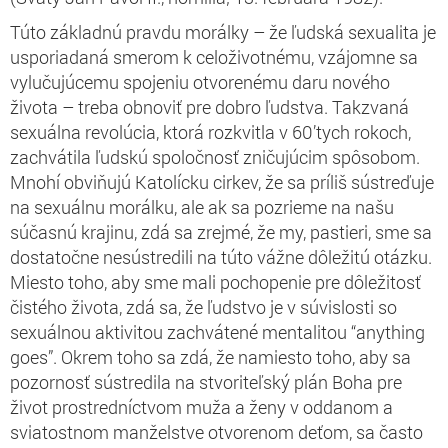
Túto základnú pravdu morálky – že ľudská sexualita je
usporiadaná smerom k celoživotnému, vzájomne sa
vylučujúcemu spojeniu otvorenému daru nového
života – treba obnoviť pre dobro ľudstva. Takzvaná
sexuálna revolúcia, ktorá rozkvitla v 60’tych rokoch,
zachvátila ľudskú spoločnosť zničujúcim spôsobom
.
Mnohí obviňujú Katolícku cirkev, že sa príliš sústreďuje
na sexuálnu morálku, ale ak sa pozrieme na našu
súčasnú krajinu, zdá sa zrejmé, že my, pastieri, sme sa
dostatočne nesústredili na túto vážne dôležitú otázku
.
Miesto toho, aby sme mali pochopenie pre dôležitosť
čistého života, zdá sa, že ľudstvo je v súvislosti so
sexuálnou aktivitou zachvátené mentalitou “anything
goes”. Okrem toho sa zdá, že namiesto toho, aby sa
pozornosť sústredila na stvoriteľský plán Boha pre
život prostredníctvom muža a ženy v oddanom a
sviatostnom manželstve otvorenom deťom, sa často