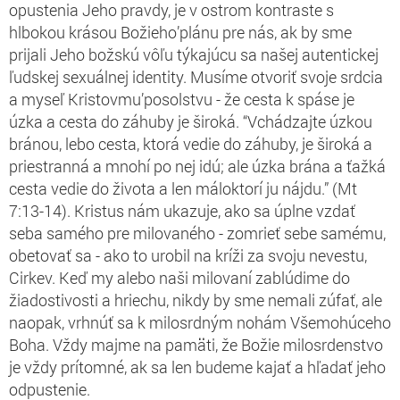
opustenia Jeho pravdy, je v ostrom kontraste s
hlbokou krásou Božieho’plánu pre nás, ak by sme
prijali Jeho božskú vôľu týkajúcu sa našej autentickej
ľudskej sexuálnej identity. Musíme otvoriť svoje srdcia
a myseľ Kristovmu’posolstvu - že cesta k spáse je
úzka a cesta do záhuby je široká. “Vchádzajte úzkou
bránou, lebo cesta, ktorá vedie do záhuby, je široká a
priestranná a mnohí po nej idú; ale úzka brána a ťažká
cesta vedie do života a len máloktorí ju nájdu.” (Mt
7
:
13-14)
.
Kristus nám ukazuje, ako sa úplne vzdať
seba samého pre milovaného - zomrieť sebe samému,
obetovať sa - ako to urobil na kríži za svoju nevestu,
Cirkev. Keď my alebo naši milovaní zablúdime do
žiadostivosti a hriechu, nikdy by sme nemali zúfať, ale
naopak, vrhnúť sa k milosrdným nohám Všemohúceho
Boha. Vždy majme na pamäti, že Božie milosrdenstvo
je vždy prítomné, ak sa len budeme kajať a hľadať jeho
odpustenie.