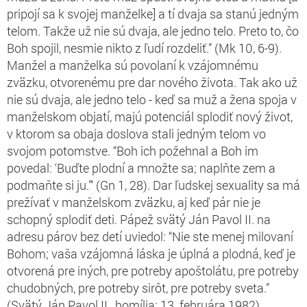
pripojí sa
k
svojej manželke] a tí dvaja sa stanú jedným
telom. Takže už nie sú dvaja, ale jedno telo. Preto to, čo
Boh spojil, nesmie nikto z ľudí rozdeliť.” (Mk 10, 6-9).
Manžel a manželka sú povolaní k vzájomnému
zväzku, otvorenému pre dar nového života. Tak ako už
nie sú dvaja, ale jedno telo - keď sa muž a žena spoja v
manželskom objatí, majú potenciál splodiť nový život,
v ktorom sa obaja doslova stali jedným telom vo
svojom potomstve. “Boh ich požehnal a Boh im
povedal: ‘Buďte plodní a množte sa; naplňte zem a
podmaňte si ju.”‘ (Gn 1, 28). Dar ľudskej sexuality sa má
prežívať v manželskom zväzku, aj keď pár nie je
schopný splodiť deti. Pápež svätý Ján Pavol II. na
adresu párov bez detí uviedol: “Nie ste menej milovaní
Bohom; vaša vzájomná láska je úplná a plodná, keď je
otvorená pre iných, pre potreby apoštolátu, pre potreby
chudobných
, pre potreby sirôt, pre potreby sveta.”
(Svätý Ján Pavol II., homília; 13. februára 1982).