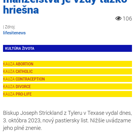
hriešna
106
lifesitenews
KULTÚRA ŽIVOTA
ABORTION
CATHOLIC
CONTRACEPTION
DIVORCE
PRO-LIFE
Biskup Joseph Strickland z Tyleru v Texase vydal dnes,
3. októbra 2023, nový pastiersky list. Nižšie uvádzame
jeho plné znenie.