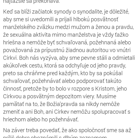
najťažšie sa prekonáva
.
“
Keď sa blíži začiatok synody o synodalite, je dôležité,
aby sme si uvedomili a prijali hlbokú posvätnosť
manželského zväzku medzi mužom a ženou a pravdu,
že sexuálna aktivita mimo manželstva je vždy ťažko
hriešna a nemôže byť schvaľovaná, požehnaná alebo
považovaná za prípustnú žiadnou autoritou vo vnútri
Cirkvi. Boh nás vyzýva, aby sme pevne stáli a odmietali
akúkoľvek cestu, ktorá sa odchyľuje od jeho pravdy,
preto sa chráňme pred každým, kto by sa pokúšal
schvaľovať, požehnávať alebo podporovať takúto
činnosť, pretože by to bolo v rozpore s Kristom, jeho
Cirkvou a posvätným depozitom viery. Musíme
pamätať na to, že Božia’pravda sa nikdy nemôže
zmeniť a ani Boh, ani Cirkev nemôžu spolupracovať s
hriechom alebo ho požehnávať.
Na záver treba povedať, že ako spoločnosť sme sa až
príliš dobre oboznámili s dlhým zoznamom