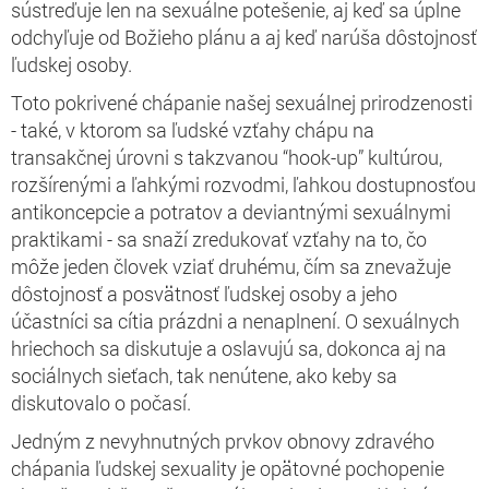
sústreďuje len na sexuálne potešenie, aj keď sa úplne
odchyľuje od Božieho plánu a aj keď narúša dôstojnosť
ľudskej osoby.
Toto pokrivené chápanie našej sexuálnej prirodzenosti
- také, v ktorom sa ľudské vzťahy chápu na
transakčnej úrovni s takzvanou “hook-up” kultúrou,
rozšírenými a ľahkými rozvodmi, ľahkou dostupnosťou
antikoncepcie a potratov a deviantnými sexuálnymi
praktikami - sa snaží zredukovať vzťahy na to, čo
môže jeden človek vziať druhému, čím sa znevažuje
dôstojnosť a posvätnosť ľudskej osoby a jeho
účastníci sa cítia prázdni a nenaplnení. O sexuálnych
hriechoch sa diskutuje a oslavujú sa, dokonca aj na
sociálnych sieťach, tak nenútene, ako keby sa
diskutovalo o počasí.
Jedným z nevyhnutných prvkov obnovy zdravého
chápania ľudskej sexuality je opätovné pochopenie