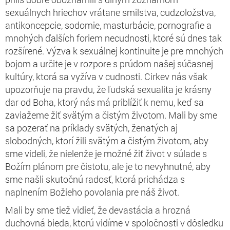
sexuálnych hriechov vrátane smilstva, cudzoložstva,
antikoncepcie, sodomie, masturbácie, pornografie a
mnohých ďalších foriem necudnosti, ktoré sú dnes tak
rozšírené. Výzva k sexuálnej kontinuite je pre mnohých
bojom a určite je v rozpore s prúdom našej súčasnej
kultúry, ktorá sa vyžíva v cudnosti. Cirkev nás však
upozorňuje na pravdu, že ľudská sexualita je krásny
dar od Boha, ktorý nás má priblížiť k nemu, keď sa
zaviažeme žiť svätým a čistým životom. Mali by sme
sa pozerať na príklady svätých, ženatých aj
slobodných, ktorí žili svätým a čistým životom, aby
sme videli, že nielenže je možné žiť život v súlade s
Božím plánom pre čistotu, ale je to nevyhnutné, aby
sme našli skutočnú radosť, ktorá prichádza s
naplnením Božieho povolania pre náš život.
Mali by sme tiež vidieť, že devastácia a hrozná
duchovná bieda, ktorú vidíme v spoločnosti v dôsledku