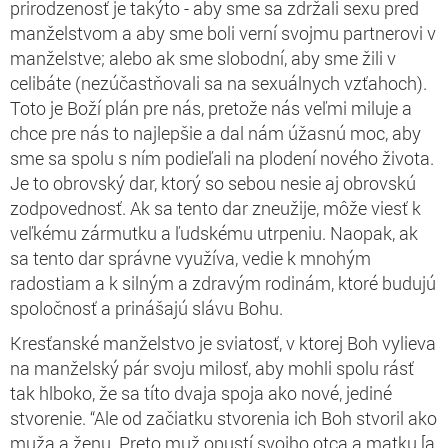
prirodzenosť je takýto - aby sme sa zdržali sexu pred
manželstvom a aby sme boli verní svojmu partnerovi v
manželstve; alebo ak sme slobodní, aby sme žili v
celibáte (nezúčastňovali sa na sexuálnych vzťahoch).
Toto je Boží plán pre nás, pretože nás veľmi miluje a
chce pre nás to najlepšie a dal nám úžasnú moc, aby
sme sa spolu s ním podieľali na plodení nového života.
Je to obrovský dar, ktorý so sebou nesie aj obrovskú
zodpovednosť. Ak sa tento dar zneužije, môže viesť k
veľkému zármutku a ľudskému utrpeniu. Naopak, ak
sa tento dar správne využíva,
vedie k mnohým
radostiam a k silným a zdravým rodinám, ktoré budujú
spoločnosť a prinášajú slávu Bohu
.
Kresťanské manželstvo je sviatosť, v ktorej Boh vylieva
na manželský pár svoju milosť, aby mohli spolu rásť
tak hlboko, že sa títo dvaja spoja ako nové, jediné
stvorenie.
“Ale
od začiatku stvorenia ich Boh stvoril ako
muža a ženu. Preto muž opustí svojho otca a matku [a