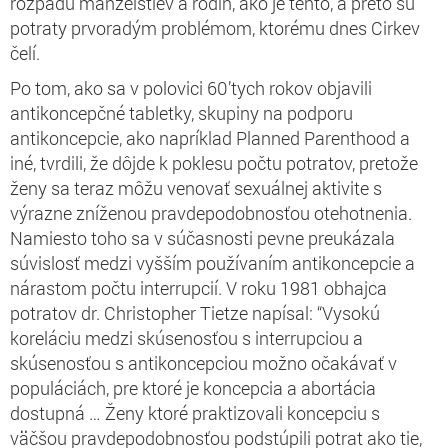
rozpadu manželstiev a rodín, ako je tento, a preto sú
potraty prvoradým problémom, ktorému dnes Cirkev
čelí.
Po tom, ako sa v polovici 60’tych rokov objavili
antikoncepčné tabletky, skupiny na podporu
antikoncepcie, ako napríklad Planned Parenthood a
iné, tvrdili, že dôjde k poklesu počtu potratov, pretože
ženy sa teraz môžu venovať sexuálnej aktivite s
výrazne zníženou pravdepodobnosťou otehotnenia.
Namiesto toho sa v súčasnosti pevne preukázala
súvislosť medzi vyšším používaním antikoncepcie a
nárastom počtu interrupcií. V roku 1981 obhajca
potratov dr. Christopher Tietze napísal: “Vysokú
koreláciu medzi skúsenosťou s interrupciou a
skúsenosťou s antikoncepciou možno očakávať v
populáciách, pre ktoré je
koncepcia
a
abortácia
dostupná
…
Ženy
ktoré
praktizovali
koncepciu
s
väčšou pravdepodobnosťou
podstúpili
potrat ako tie,