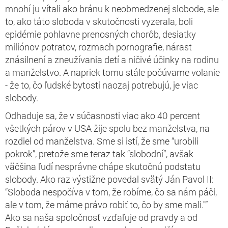
mnohí ju vítali ako bránu k neobmedzenej slobode, ale
to, ako táto sloboda v skutočnosti vyzerala, boli
epidémie pohlavne prenosných chorôb, desiatky
miliónov potratov, rozmach pornografie, nárast
znásilnení a zneužívania detí a ničivé účinky na rodinu
a manželstvo. A napriek tomu stále počúvame volanie
- že to, čo ľudské bytosti naozaj potrebujú, je viac
slobody.
Odhaduje sa, že v súčasnosti viac ako 40 percent
všetkých párov v USA žije spolu bez manželstva, na
rozdiel od manželstva. Sme si istí, že sme “urobili
pokrok”, pretože sme teraz tak “slobodní”, avšak
väčšina ľudí nesprávne chápe skutočnú podstatu
slobody. Ako raz výstižne povedal svätý Ján Pavol II:
“Sloboda nespočíva v tom, že robíme, čo sa nám páči,
ale v tom, že máme právo robiť to, čo by sme mali."”
Ako sa naša spoločnosť vzďaľuje od pravdy a od