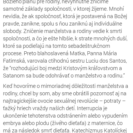
Božieho’plánu pre rodiny, nevyhnutne zničíme
samotné základy spoločnosti, v ktorej žijeme. Mnohí
nevidia, že ak spoločnosť, ktorá je postavená na Božej
pravde, zanikne, spolu s ňou zaniknú aj individuálne
slobody. Zničenie manželstva a rodiny vedie k smrti
spoločnosti, a čo je ešte hlbšie, k strate mnohých duší,
ktoré sa podieľajú na tomto sebadeštrukčnom
procese. Preto blahoslavená Matka, Panna Mária
Fatimská, varovala ctihodnú sestru Luciu dos Santos,
že “rozhodujúci boj medzi Kristovým kráľovstvom a
Satanom sa bude odohrávať o manželstvo a rodinu.”
Keď hovoríme o mimoriadnej dôležitosti manželstva a
rodiny, chcel by som, aby sme obrátili pozornosť aj na
najtragickejšie ovocie sexuálnej revolúcie – potraty –
ťažký hriech vraždy našich detí. Interrupcia je
ukončenie tehotenstva odstránením alebo vypudením
embrya alebo plodu (živého dieťaťa) z maternice, čo
má za následok smrť dieťaťa. Katechizmus Katolíckej