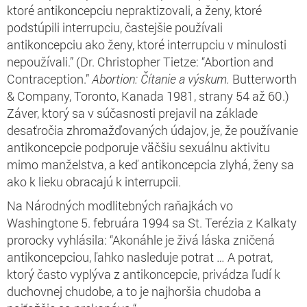
ktoré antikoncepciu nepraktizovali, a ženy, ktoré
podstúpili interrupciu, častejšie používali
antikoncepciu ako ženy, ktoré interrupciu v minulosti
nepoužívali.” (Dr. Christopher Tietze: “Abortion and
Contraception.”
Abortion: Čítanie a výskum.
Butterworth
&
Company, Toronto, Kanada 1981, strany 54 až 60.)
Záver, ktorý sa v súčasnosti prejavil na základe
desaťročia zhromažďovaných údajov, je, že používanie
antikoncepcie podporuje väčšiu sexuálnu aktivitu
mimo manželstva, a keď antikoncepcia zlyhá, ženy sa
ako k lieku obracajú k interrupcii.
Na Národných modlitebných raňajkách vo
Washingtone 5. februára 1994 sa St. Terézia z Kalkaty
prorocky vyhlásila: “Akonáhle je živá láska zničená
antikoncepciou, ľahko nasleduje potrat … A potrat,
ktorý často vyplýva z antikoncepcie, privádza ľudí k
duchovnej chudobe, a to je najhoršia chudoba a