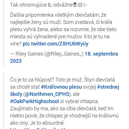
Tak ohromujúce &; odvážne🤴🏻✨
Ďalšia pripomienka všetkým dievčatám, že
najlepšie ženy sú muži. Som zvedavá, či kráľa
plesu vyhrá žena, alebo sa rozumie, že obe tieto
miesta sú vyhradené pre mužov. Kto je tu na
vine?
pic.twitter.com/ZXHU6Wyiiy
— Riley Gaines (@Riley_Gaines_)
18. septembra
2023
Čo je to za hlúposť? Toto je muž. Štyri dievčatá
sa chceli stať
#Kráľovnou plesu
svojej
#strednej
školy
(
@Northmen_OPHS
), ale
#OakParkHighschool
si vybral chlapca.
Zaujímalo by ma, ako sa cítia dievčatá, keď im
niekto povie, že chlapec je vhodnejší na kráľovnú
ako ony. Je to absurdné.