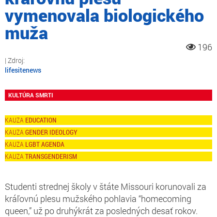
vymenovala biologického
muža
196
lifesitenews
KULTÚRA SMRTI
EDUCATION
GENDER IDEOLOGY
LGBT AGENDA
TRANSGENDERISM
Studenti strednej školy v štáte Missouri korunovali za
kráľovnú plesu mužského pohlavia “homecoming
queen,” už po druhýkrát za posledných desať rokov.