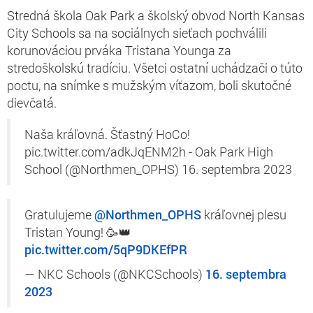
Stredná škola Oak Park a školský obvod North Kansas
City Schools sa na sociálnych sieťach pochválili
korunováciou prváka Tristana Younga za
stredoškolskú tradíciu. Všetci ostatní uchádzači o túto
poctu, na snímke s mužským víťazom, boli skutočné
dievčatá.
Naša kráľovná. Šťastný HoCo!
pic.twitter.com/adkJqENM2h - Oak Park High
School (@Northmen_OPHS) 16. septembra 2023
Gratulujeme
@Northmen_OPHS
kráľovnej plesu
Tristan Young! 🥳👑
pic.twitter.com/5qP9DKEfPR
— NKC Schools (@NKCSchools)
16. septembra
2023