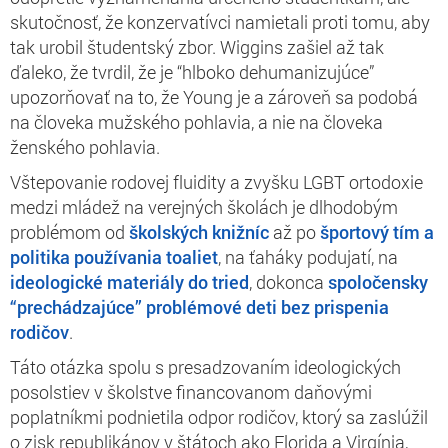
skutočnosť, že konzervatívci namietali proti tomu, aby
tak urobil študentský zbor. Wiggins zašiel až tak
ďaleko, že tvrdil, že je “hlboko dehumanizujúce”
upozorňovať na to, že Young je a zároveň sa podobá
na človeka mužského pohlavia, a nie na človeka
ženského pohlavia.
Vštepovanie rodovej fluidity a zvyšku LGBT ortodoxie
medzi mládež na verejných školách je dlhodobým
problémom od
školských knižníc
až po
športový tím a
politika používania toaliet
, na ťaháky podujatí, na
ideologické materiály do tried
, dokonca
spoločensky
“prechádzajúce” problémové deti bez prispenia
rodičov
.
Táto otázka spolu s presadzovaním ideologických
posolstiev v školstve financovanom daňovými
poplatníkmi podnietila odpor rodičov, ktorý sa zaslúžil
o zisk republikánov v štátoch ako Florida a Virgínia,