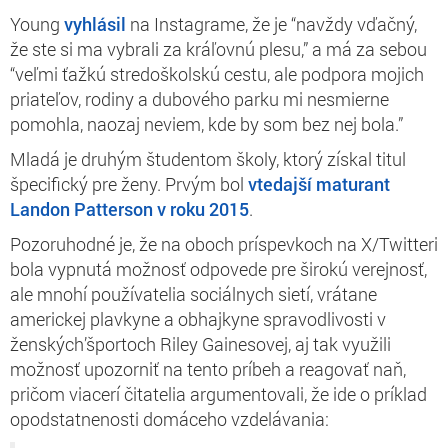
Young
vyhlásil
na Instagrame, že je “navždy vďačný,
že ste si ma vybrali za kráľovnú plesu,” a má za sebou
“veľmi ťažkú stredoškolskú cestu, ale podpora mojich
priateľov, rodiny a dubového parku mi nesmierne
pomohla, naozaj neviem, kde by som bez nej bola.”
Mladá je druhým študentom školy, ktorý získal titul
špecifický pre ženy. Prvým bol
vtedajší maturant
Landon Patterson v roku 2015
.
Pozoruhodné je, že na oboch príspevkoch na X/Twitteri
bola vypnutá možnosť odpovede pre širokú verejnosť,
ale mnohí používatelia sociálnych sietí, vrátane
americkej plavkyne a obhajkyne spravodlivosti v
ženských’športoch Riley Gainesovej, aj tak využili
možnosť upozorniť na tento príbeh a reagovať naň,
pričom viacerí čitatelia argumentovali, že ide o príklad
opodstatnenosti domáceho vzdelávania: