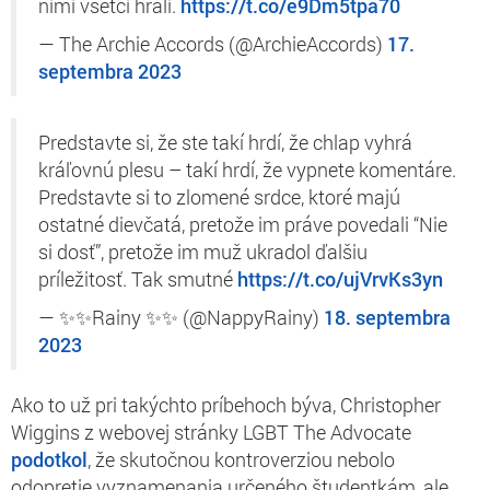
nimi všetci hrali.
https://t.co/e9Dm5tpa70
— The Archie Accords (@ArchieAccords)
17.
septembra 2023
Predstavte si, že ste takí hrdí, že chlap vyhrá
kráľovnú plesu – takí hrdí, že vypnete komentáre.
Predstavte si to zlomené srdce, ktoré majú
ostatné dievčatá, pretože im práve povedali “Nie
si dosť”, pretože im muž ukradol ďalšiu
príležitosť. Tak smutné
https://t.co/ujVrvKs3yn
— ✨✨Rainy ✨✨ (@NappyRainy)
18. septembra
2023
Ako to už pri takýchto príbehoch býva, Christopher
Wiggins z webovej stránky LGBT
The Advocate
podotkol
, že skutočnou kontroverziou nebolo
odopretie vyznamenania určeného študentkám, ale