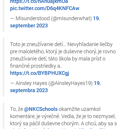
https://t.co/hAhuajkmUa
pic.twitter.com/D6q4KNFCAw
— Misunderstood (@misunderwhat)
19.
september 2023
Toto je zneužívanie detí… Nevyhľadanie liečby
pre maloletého, ktorý je duševne chorý, je rovno
zneužívanie detí, táto škola by mala prísť o
finančné prostriedky a..
https://t.co/BYBPHUXCgj
— Ainsley Hayes (@AinsleyHayes19)
19.
septembra 2023
To, že
@NKCSchools
okamžite uzamkol
komentáre, je výrečné. Vedia, že je to nezmysel,
ktorý sa páčil duševne chorým. A chcú, aby sa s