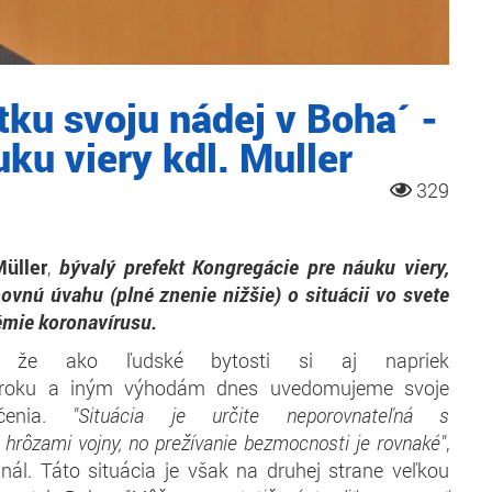
etku svoju nádej v Boha´ -
uku viery kdl. Muller
329
üller
,
bývalý prefekt Kongregácie pre náuku viery,
ovnú úvahu (plné znenie nižšie) o situácii vo svete
émie koronavírusu.
, že ako ľudské bytosti si aj napriek
roku a iným výhodám dnes uvedomujeme svoje
ičenia.
"Situácia je určite neporovnateľná s
hrôzami vojny, no prežívanie bezmocnosti je rovnaké"
,
nál. Táto situácia je však na druhej strane veľkou