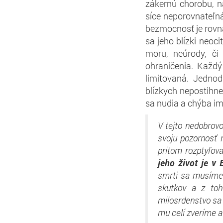
zákernú chorobu, na
síce neporovnateľn
bezmocnosť je rov
sa jeho blízki neo
moru, neúrody, č
ohraničenia. Každý
limitovaná. Jedno
blízkych nepostihne
sa nudia a chýba im 
V tejto nedobrov
svoju pozornosť 
pritom rozptyľov
jeho život je v 
smrti sa musíme 
skutkov a z to
milosrdenstvo sa 
mu celí zveríme 