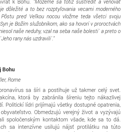
návrat k Bohu.
"Môžeme sa totiž sústrediť a venovať
je dôležité a to bez rozptyľovania vecami moderného
o Pôstu pred Veľkou nocou vložme teda všetci svoju
Syn je Božím služobníkom, ako sa hovorí v proroctvách
niesol naše neduhy, vzal na seba naše bolesti´ a preto o
Jeho rany nás uzdravili´."
uj Bohu
ler, Rome
oronavírus sa šíri a postihuje už takmer celý svet.
akcína, ktorá by zabránila šíreniu tejto nákazlivej
dí. Politickí lídri prijímajú všetky dostupné opatrenia,
i obyvateľstvo. Obmedzujú verejný život a vyzývajú
bali spoločenským kontaktom všade, kde sa to dá.
ách sa intenzívne usilujú nájsť protilátku na túto