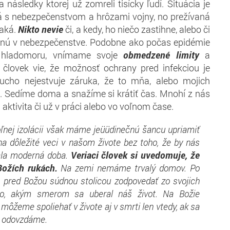
 následky ktorej už zomreli tisícky ľudí. Situácia je
á s nebezpečenstvom a hrôzami vojny, no prežívaná
naká.
Nikto nevie
či, a kedy, ho niečo zastihne, alebo či
citnú v nebezpečenstve. Podobne ako počas epidémie
i hladomoru, vnímame svoje
obmedzené limity
a
 človek vie, že možnosť ochrany pred infekciou je
ducho nejestvuje záruka, že to mňa, alebo mojich
. Sedíme doma a snažíme si krátiť čas. Mnohí z nás
aktivita či už v práci alebo vo voľnom čase.
oľnej izolácii však máme jeüüdinečnú šancu upriamiť
na dôležité veci v našom živote bez toho, že by nás
ala moderná doba.
Veriaci človek si uvedomuje, že
Božích rukách.
Na zemi nemáme trvalý domov. Po
pred Božou súdnou stolicou zodpovedať zo svojich
ho, akým smerom sa uberal náš život. Na Božie
môžeme spoliehať v živote aj v smrti len vtedy, ak sa
a odovzdáme.