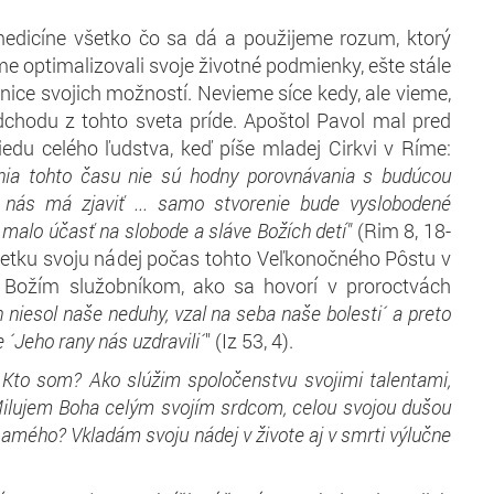
edicíne všetko čo sa dá a použijeme rozum, ktorý
e optimalizovali svoje životné podmienky, ešte stále
ice svojich možností. Nevieme síce kedy, ale vieme,
chodu z tohto sveta príde. Apoštol Pavol mal pred
edu celého ľudstva, keď píše mladej Cirkvi v Ríme:
nia tohto času nie sú hodny porovnávania s budúcou
 nás má zjaviť ... samo stvorenie bude vyslobodené
 malo účasť na slobode a sláve Božích detí"
(Rim 8, 18-
šetku svoju nádej počas tohto Veľkonočného Pôstu v
 Božím služobníkom, ako sa hovorí v proroctvách
n niesol naše neduhy, vzal na seba naše bolesti´ a preto
 ´Jeho rany nás uzdravili´
" (Iz 53, 4).
:
Kto som? Ako slúžim spoločenstvu svojimi talentami,
ilujem Boha celým svojím srdcom, celou svojou dušou
samého? Vkladám svoju nádej v živote aj v smrti výlučne