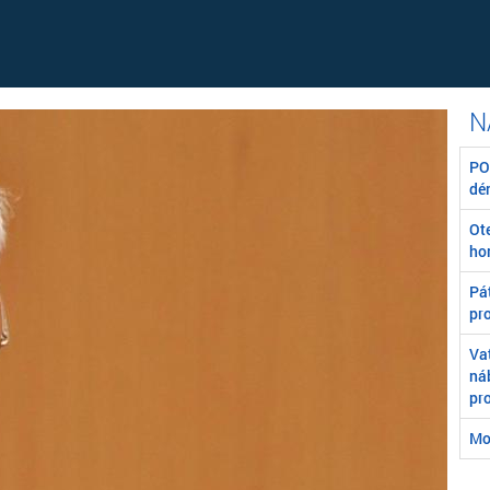
POZ
dé
Ot
ho
Pát
pr
Va
ná
pr
Mo