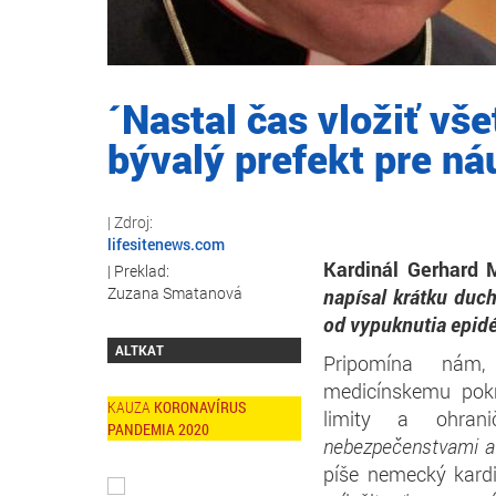
´Nastal čas vložiť vš
bývalý prefekt pre ná
lifesitenews.com
Kardinál Gerhard M
Zuzana Smatanová
napísal krátku duch
od vypuknutia epid
ALTKAT
Pripomína nám
medicínskemu pok
KORONAVÍRUS
limity a ohran
PANDEMIA 2020
nebezpečenstvami a 
píše nemecký kardi