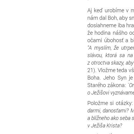
Aj keď urobíme v m
nám dal Boh, aby sm
dosiahneme iba hran
že hodina nášho od
očami úbohosť a bi
"A myslím, že utrpe
slávou, ktorá sa na
z otroctva skazy, aby
21). Vložme teda v
Boha. Jeho Syn je
Starého zákona:
´O
o Ježišovi vyznávame
Položme si otázky
darmi, danosťami? M
a blížneho ako seba 
v Ježiša Krista?