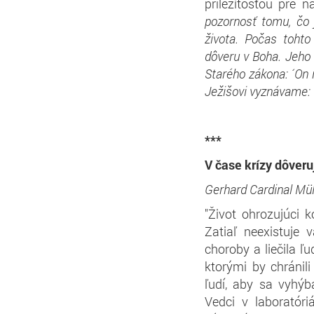
príležitosťou pre 
pozornosť tomu, čo 
života. Počas toht
dôveru v Boha. Jeho 
Starého zákona: ´On 
Ježišovi vyznávame: ´
***
V čase krízy dôver
Gerhard Cardinal Mül
"Život ohrozujúci k
Zatiaľ neexistuje v
choroby a liečila ľu
ktorými by chránil
ľudí, aby sa vyhý
Vedci v laboratóri