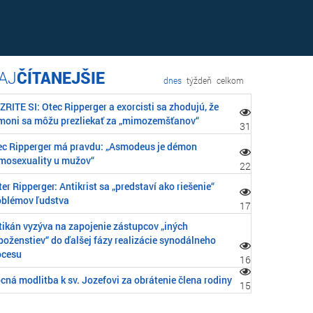
ČÍTANEJŠIE
dnes
týždeň
celkom
RITE SI: Otec Ripperger a exorcisti sa zhodujú, že
moni sa môžu prezliekať za „mimozemšťanov“
31
ec Ripperger má pravdu: „Asmodeus je démon
mosexuality u mužov“
22
er Ripperger: Antikrist sa „predstaví ako riešenie“
oblémov ľudstva
17
tikán vyzýva na zapojenie zástupcov „iných
boženstiev“ do ďalšej fázy realizácie synodálneho
ocesu
16
cná modlitba k sv. Jozefovi za obrátenie člena rodiny
15