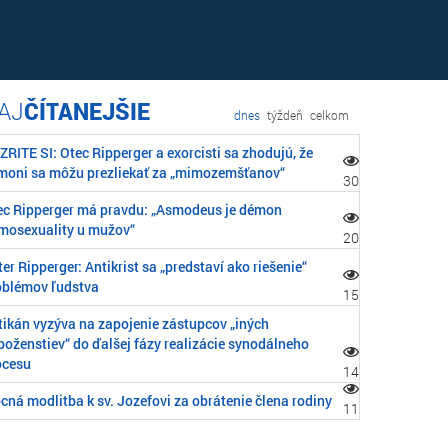
ČÍTANEJŠIE
dnes
týždeň
celkom
RITE SI: Otec Ripperger a exorcisti sa zhodujú, že
moni sa môžu prezliekať za „mimozemšťanov“
30
ec Ripperger má pravdu: „Asmodeus je démon
mosexuality u mužov“
20
er Ripperger: Antikrist sa „predstaví ako riešenie“
oblémov ľudstva
15
tikán vyzýva na zapojenie zástupcov „iných
boženstiev“ do ďalšej fázy realizácie synodálneho
ocesu
14
cná modlitba k sv. Jozefovi za obrátenie člena rodiny
11