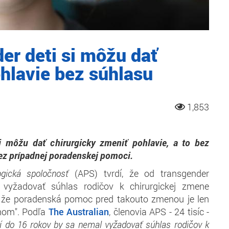
er deti si môžu dať
hlavie bez súhlasu
1,853
i môžu dať chirurgicky zmeniť pohlavie, a to bez
bez prípadnej poradenskej pomoci.
ogická spoločnosť
(APS) tvrdí, že od transgender
vyžadovať súhlas rodičov k chirurgickej zmene
, že poradenská pomoc pred takouto zmenou je len
nom". Podľa
The Australian
, členovia APS - 24 tisíc -
tí do 16 rokov by sa nemal vyžadovať súhlas rodičov k