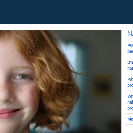
POZ
dé
Ot
ho
Pát
pr
Va
ná
pr
Mo