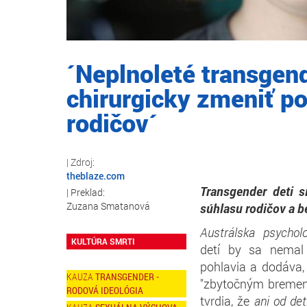
´Neplnoleté transgend
chirurgicky zmeniť po
rodičov´
theblaze.com
Transgender deti s
Zuzana Smatanová
súhlasu rodičov a 
Austrálska psychol
KULTÚRA SMRTI
detí by sa nemal 
pohlavia a dodáva
TRANSGENDER -
"zbytočným breme
RODOVÁ IDEOLÓGIA
tvrdia, že
ani od de