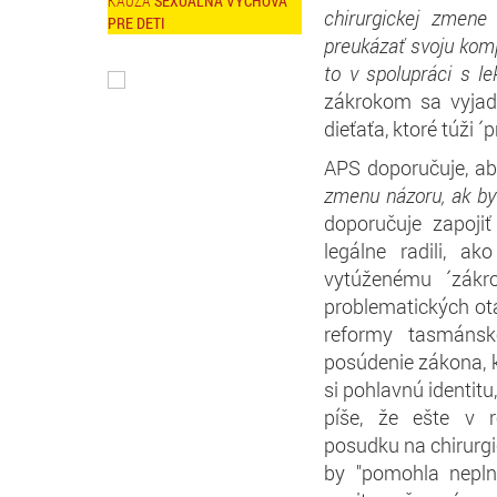
SEXUÁLNA VÝCHOVA
chirurgickej zmene 
PRE DETI
preukázať svoju kom
to v spolupráci s l
zákrokom sa vyjad
dieťaťa, ktoré túži ´
APS doporučuje, ab
zmenu názoru, ak by 
doporučuje zapoji
legálne radili, a
vytúženému ´zák
problematických otá
reformy tasmánsk
posúdenie zákona, k
si pohlavnú identit
píše, že ešte v 
posudku na chirurgi
by "pomohla nepln