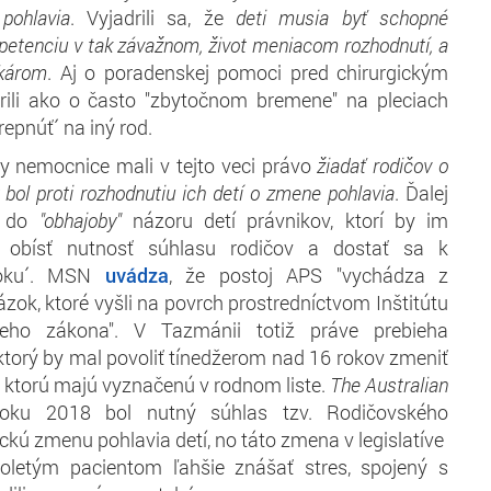
pohlavia
. Vyjadrili sa, že
deti musia byť schopné
petenciu v tak závažnom, život meniacom rozhodnutí, a
ekárom
. Aj o poradenskej pomoci pred chirurgickým
rili ako o často "zbytočnom bremene" na pleciach
prepnúť´ na iný rod.
y nemocnice mali v tejto veci právo
žiadať rodičov o
bol proti rozhodnutiu ich detí o zmene pohlavia
. Ďalej
ť do
"obhajoby"
názoru detí právnikov, ktorí by im
ko obísť nutnosť súhlasu rodičov a dostať sa k
roku´. MSN
uvádza
, že postoj APS "vychádza z
zok, ktoré vyšli na povrch prostredníctvom Inštitútu
eho zákona". V Tazmánii totiž práve prebieha
torý by mal povoliť tínedžerom nad 16 rokov zmeniť
u, ktorú majú vyznačenú v rodnom liste.
The Australian
roku 2018 bol nutný súhlas tzv. Rodičovského
ckú zmenu pohlavia detí, no táto zmena v legislatíve
oletým pacientom ľahšie znášať stres, spojený s