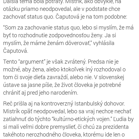
Ďalšia téma bola potraty. Mistrík, ako obvykle, na
otázku priamo neodpovedal, ale v podstate chce
zachovať status quo. Čaputová je na tom podobne:
“Som za zachovanie status quo, lebo si myslím, že má
byť to rozhodnutie zodpovednosťou ženy. Ja si
myslím, že máme ženám dôverovať,” vyhlásila
Čaputová.
Tento “argument” je však zvrátený. Predsa nie je
možné, aby žena, alebo ktokoľvek iný rozhodoval o
tom či svoje dieťa zavraždí, alebo nie. V slovenskej
ústave sa jasne píše, že život človeka je potrebné
chrániť aj pred jeho narodením.
Reč prišla aj na kontroverzný Istanbulský dohovor.
Mistrík opäť neodpovedal, lebo sa vraj nechce nechať
zatiahnuť do týchto “kultúrno-etických vojen.” Ľudia by
si mali veľmi dobre premyslieť, či chcú za prezidenta
takéhoto nerozhodného človeka, ktorému ide len o