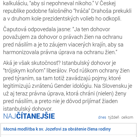
kalkuláciu, “aby si nepohneval nikoho.” V Českej
republike podobne falošného “hráča” Drahoša prekukli
a v druhom kole prezidentských volieb ho odkopli.
Čaputová odpovedala jasne: “Ja ten dohovor
považujem za dohovor o právach žien na ochranu
pred násilím a je to záujem viacerých krajín, aby sa
harmonizovala právna úprava na ochranu žien.”
Aká je však skutočnosť? Istanbulský dohovor je
“trójskym koňom” liberálov. Pod rúškom ochrany žien
pred týraním, sa tam totiž zavádzajú pojmy, ktoré
legitimizujú zvrátenú Gender idológiu. Na Slovensku je
už aj teraz právna úprava, ktorá chráni (nielen) ženy
pred násilím, a preto nie je dôvod prijímať žiaden
istanbulský dohovor.
ČÍTANEJŠIE
dnes
týždeň
celkom
Mocná modlitba k sv. Jozefovi za obrátenie člena rodiny