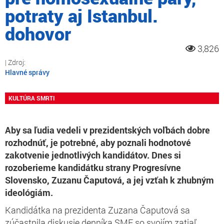
potraty aj Istanbul.
dohovor
3,826
Hlavné správy
KULTÚRA SMRTI
Aby sa ľudia vedeli v prezidentských voľbách dobre
rozhodnúť, je potrebné, aby poznali hodnotové
zakotvenie jednotlivých kandidátov. Dnes si
rozoberieme kandidátku strany Progresívne
Slovensko, Zuzanu Čaputová, a jej vzťah k zhubným
ideológiám.
Kandidátka na prezidenta Zuzana Čaputová sa
zúčastnila diskusie denníka SME so svojím zatiaľ