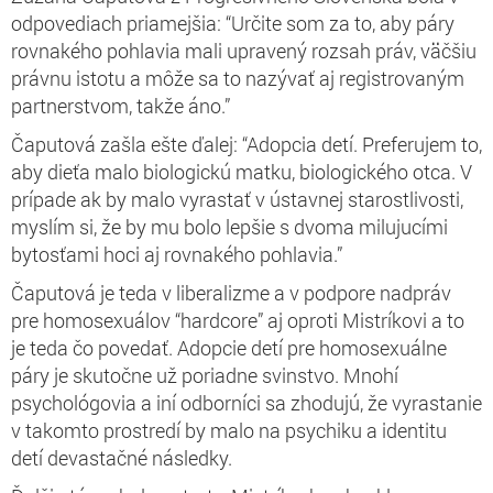
odpovediach priamejšia: “Určite som za to, aby páry
rovnakého pohlavia mali upravený rozsah práv, väčšiu
právnu istotu a môže sa to nazývať aj registrovaným
partnerstvom, takže áno.”
Čaputová zašla ešte ďalej: “Adopcia detí. Preferujem to,
aby dieťa malo biologickú matku, biologického otca. V
prípade ak by malo vyrastať v ústavnej starostlivosti,
myslím si, že by mu bolo lepšie s dvoma milujucími
bytosťami hoci aj rovnakého pohlavia.”
Čaputová je teda v liberalizme a v podpore nadpráv
pre homosexuálov “hardcore” aj oproti Mistríkovi a to
je teda čo povedať. Adopcie detí pre homosexuálne
páry je skutočne už poriadne svinstvo. Mnohí
psychológovia a iní odborníci sa zhodujú, že vyrastanie
v takomto prostredí by malo na psychiku a identitu
detí devastačné následky.