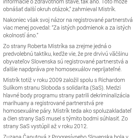
informácie o zdravotnom stave, tak áno. Toto môže
obnášať další okruh otázok,” zahmieval Mistrík.
Nakoniec však svoj názor na registrované partnerstvá
viac menej povedal: “Za istých podmienok a za istých
okolností áno.”
Zo strany Roberta Mistríka sa zrejme jedná o
predvolebnú taktiku, keďže vie, že pre drvivú väčšinu
obyvateľov Slovenska sú registrované partnerstvá a
ďalšie napdpráva pre homosexuálov neprijateľné.
Mistrík totiž v roku 2009 založil spolu s Richardom
Sulíkom stranu Sloboda s solidarita (SaS). Medzi
hlavné body programu strany patrili dekriminalizácia
marihuany a registrované partnerstvá pre
homosexuálne páry. Mistrík teda ako spoluzakladateľ
a člen strany SaS musel s týmito bodmi súhlasiť. Zo
strany SaS vystúpil až v roku 2012.
Zuzana Čaputová z Progresívneho Slovenska bola v