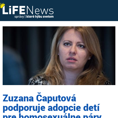
Zuzana Čaputová
podporuje adopcie detí
pre homosexuálne páry,