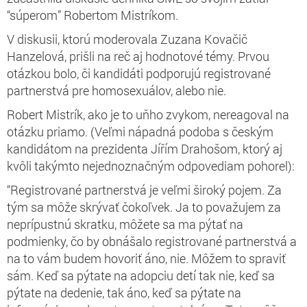
“súperom” Robertom Mistríkom.
V diskusii, ktorú moderovala Zuzana Kovačič
Hanzelová, prišli na reč aj hodnotové témy. Prvou
otázkou bolo, či kandidáti podporujú registrované
partnerstvá pre homosexuálov, alebo nie.
Robert Mistrík, ako je to uňho zvykom, nereagoval na
otázku priamo. (Veľmi nápadná podoba s českým
kandidátom na prezidenta Jířím Drahošom, ktorý aj
kvôli takýmto nejednoznačným odpovediam pohorel):
“Registrované partnerstvá je veľmi široký pojem. Za
tým sa môže skrývať čokoľvek. Ja to považujem za
neprípustnú skratku, môžete sa ma pýtať na
podmienky, čo by obnášalo registrované partnerstvá a
na to vám budem hovoriť áno, nie. Môžem to spraviť
sám. Keď sa pýtate na adopciu detí tak nie, keď sa
pýtate na dedenie, tak áno, keď sa pýtate na