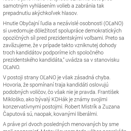
samotným vyhlásením volieb a zabránia tak
prepadnutiu akýchkoľvek hlasov.
Hnutie Obyčajní ľudia a nezávislé osobnosti (OĽaNO)
si uvedomuje dôležitosť spolupráce demokratických
opozičných síl pred prezidentskými voľbami. Preto sa
zaväzujeme, že v prípade takto vzniknutej dohody
troch kandidátov podporíme ich spoločného
prezidentského kandidáta,” uvádza sa v stanovisku
OĽaNO.
V postoji strany OĽaNO je však zásadná chyba.
Hovoria, že spomínaní traja kandidáti oslovujú
podobných voličov, čo však nie je pravda. František
Mikloško, ako bývalý KDHák je známy svojimi
konzervatívnymi postojmi. Robert Mistrík a Zuzana
Čaputová sú, naopak, kovanými liberálmi.
A práve pri dvoch posledných menovaných by sme