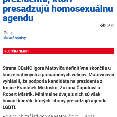
presadzujú homosexuálnu
agendu
699
Hlavné správy
KULTÚRA SMRTI
Strana OĽaNO Igora Matoviča definitívne skončila u
konzervatívnych a pronárodných voličov. Matovičovci
vyhlásili, že podporia kandidáta na prezidenta z
trojice František Mikloško, Zuzana Čaputová a
Robert Mistrík. Minimálne dvaja z nich sú však
kovaní liberáli, ktorých strany presadzujú agendu
LGBTI.
Vo svojich začiatkoch sa Matovičovo OĽaNO