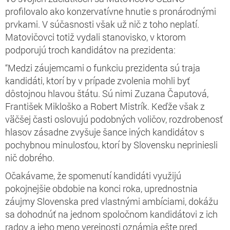
profilovalo ako konzervatívne hnutie s pronárodnými
prvkami. V súčasnosti však už nič z toho neplatí.
Matovičovci totiž vydali stanovisko, v ktorom
podporujú troch kandidátov na prezidenta:
“Medzi záujemcami o funkciu prezidenta sú traja
kandidáti, ktorí by v prípade zvolenia mohli byť
dôstojnou hlavou štátu. Sú nimi Zuzana Čaputová,
František Mikloško a Robert Mistrík. Keďže však z
väčšej časti oslovujú podobných voličov, rozdrobenosť
hlasov zásadne zvyšuje šance iných kandidátov s
pochybnou minulosťou, ktorí by Slovensku nepriniesli
nič dobrého.
Očakávame, že spomenutí kandidáti využijú
pokojnejšie obdobie na konci roka, uprednostnia
záujmy Slovenska pred vlastnými ambíciami, dokážu
sa dohodnúť na jednom spoločnom kandidátovi z ich
radov a jeho meno verejnosti oznámia ešte pred