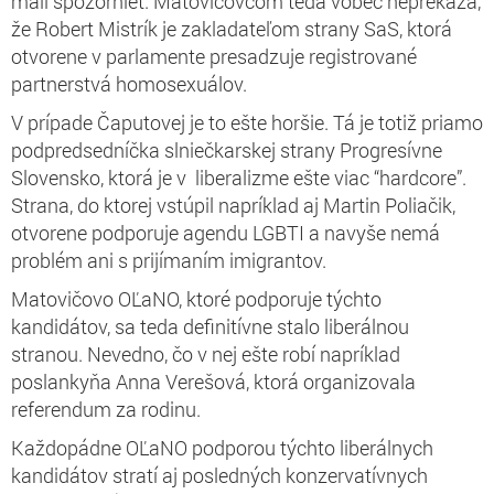
mali spozornieť. Matovičovcom teda vôbec neprekáža,
že Robert Mistrík je zakladateľom strany SaS, ktorá
otvorene v parlamente presadzuje registrované
partnerstvá homosexuálov.
V prípade Čaputovej je to ešte horšie. Tá je totiž priamo
podpredsedníčka slniečkarskej strany Progresívne
Slovensko, ktorá je v liberalizme ešte viac “hardcore”.
Strana, do ktorej vstúpil napríklad aj Martin Poliačik,
otvorene podporuje agendu LGBTI a navyše nemá
problém ani s prijímaním imigrantov.
Matovičovo OĽaNO, ktoré podporuje týchto
kandidátov, sa teda definitívne stalo liberálnou
stranou. Nevedno, čo v nej ešte robí napríklad
poslankyňa Anna Verešová, ktorá organizovala
referendum za rodinu.
Každopádne OĽaNO podporou týchto liberálnych
kandidátov stratí aj posledných konzervatívnych