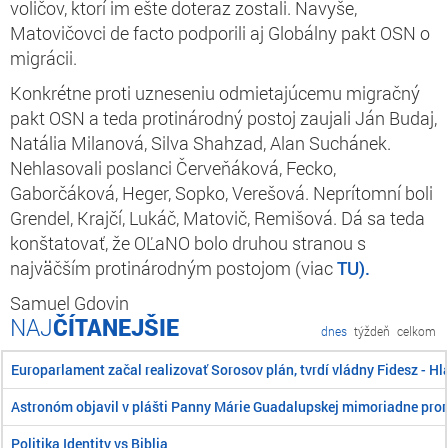
voličov, ktorí im ešte doteraz zostali. Navyše,
Matovičovci de facto podporili aj Globálny pakt OSN o
migrácii.
Konkrétne proti uzneseniu odmietajúcemu migračný
pakt OSN a teda protinárodný postoj zaujali Ján Budaj,
Natália Milanová, Silva Shahzad, Alan Suchánek.
Nehlasovali poslanci Červeňáková, Fecko,
Gaborčáková, Heger, Sopko, Verešová. Neprítomní boli
Grendel, Krajčí, Lukáč, Matovič, Remišová. Dá sa teda
konštatovať, že OĽaNO bolo druhou stranou s
najväčším protinárodným postojom (viac
TU).
Samuel Gdovin
ČÍTANEJŠIE
dnes
týždeň
celkom
Europarlament začal realizovať Sorosov plán, tvrdí vládny Fidesz - H
Astronóm objavil v plášti Panny Márie Guadalupskej mimoriadne pro
Politika Identity vs Biblia