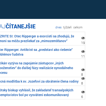
ČÍTANEJŠIE
dnes
týždeň
celkom
RITE SI: Otec Ripperger a exorcisti sa zhodujú, že
moni sa môžu prezliekať za „mimozemšťanov“
19
er Ripperger: Antikrist sa „predstaví ako riešenie“
oblémov ľudstva
11
tikán vyzýva na zapojenie zástupcov „iných
boženstiev“ do ďalšej fázy realizácie synodálneho
ocesu
8
cná modlitba k sv. Jozefovi za obrátenie člena rodiny
8
tsky biskup vyhlásil, že zakladateľ transalpských
demptoristov bol po vysvätení exkomunikovaný
6