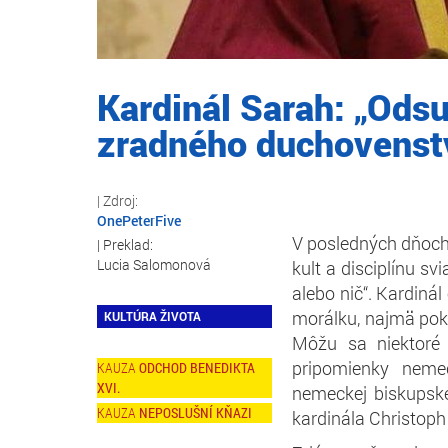
Kardinál Sarah: „Ods
zradného duchovenst
OnePeterFive
V posledných dňoch 
Lucia Salomonová
kult a disciplínu sv
alebo nič“. Kardiná
morálku, najmä poki
KULTÚRA ŽIVOTA
Môžu sa niektoré
pripomienky neme
ODCHOD BENEDIKTA
XVI.
nemeckej biskupsk
NEPOSLUŠNÍ KŇAZI
kardinála Christop