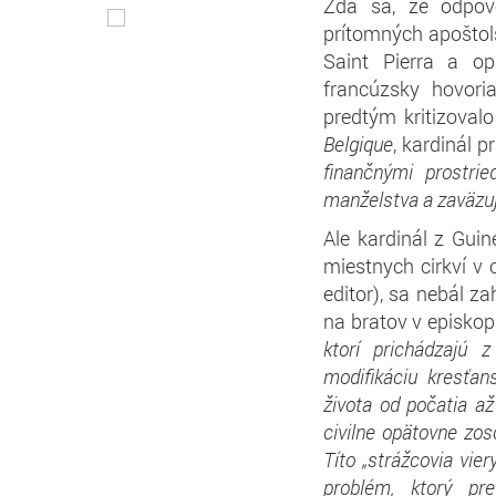
Zdá sa, že odpov
prítomných apoštol
Saint Pierra a o
francúzsky hovori
predtým kritizoval
Belgique
, kardinál p
finančnými prostri
manželstva a zaväzuj
Ale kardinál z Guin
miestnych cirkví v 
editor), sa nebál z
na bratov v episkopá
ktorí prichádzajú 
modifikáciu kresťa
života od počatia a
civilne opätovne zos
Títo „strážcovia vie
problém, ktorý pr