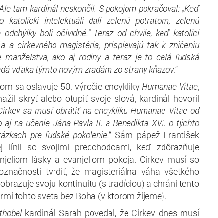
 Ale tam kardinál neskončil. S pokojom pokračoval: „Keď
bo katolícki intelektuáli dali zelenú potratom, zelenú
é odchýlky boli očividné.“ Teraz od chvíle, keď katolíci
a a cirkevného magistéria, prispievajú tak k zničeniu
ie manželstva, ako aj rodiny a teraz je to celá ľudská
padá vďaka týmto novým zradám zo strany kňazov
.“
rom sa oslavuje 50. výročie encykliky
Humanae Vitae
,
ažil skryť alebo otupiť svoje slová, kardinál hovoril
Cirkev sa musí obrátiť na encykliku
Humanae Vitae
od
o aj na učenie Jána Pavla II. a Benedikta XVI. o týchto
tázkach pre ľudské pokolenie.
“ Sám pápež František
j línii so svojimi predchodcami, keď zdôrazňuje
njeliom lásky a evanjeliom pokoja. Cirkev musí so
označnosti tvrdiť, že magisteriálna váha všetkého
obrazuje svoju kontinuitu (s tradíciou) a chráni tento
rmi tohto sveta bez Boha (v ktorom žijeme).
thobel
kardinál Sarah povedal, že Cirkev dnes musí