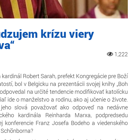
udzujem krízu viery
va“
1,222
kardinál Robert Sarah, prefekt Kongregácie pre Boží
iatostí, bol v Belgicku na prezentácii svojej knihy „Boh
l odpovedal na určité tendencie modifikovať katolícku
aľ ide o manželstvo a rodinu, ako aj učenie o živote.
 jeho slová považovať ako odpoveď na nedávne
ckého kardinála Reinharda Marxa, podpredsedu
ej konferencie Franz Josefa Bodeho a viedenského
h Schönborna?