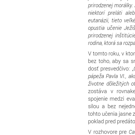
prirodzenej morálky.
niektorí preláti ale
eutanázii, tieto veľk
opustia učenie Ježiš
prirodzenej inštitúc
rodina, ktorá sa roz
V tomto roku, v kto
bez toho, aby sa sn
dosť presvedčivo: „
pápeža Pavla VI., ak
životne dôležitých o
zostáva v rovnake
spojenie medzi eva
silou a bez nejedn
tohto učenia jasne z
poklad pred predáto
V rozhovore pre
Ca