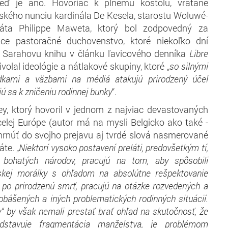
eď je áno. Hovoriac k plnému kostolu, vrátane
ského nunciu kardinála De Kesela, starostu Woluwé-
páta Philippe Maweta, ktorý bol zodpovedný za
ace pastoračné duchovenstvo, ktoré niekoľko dní
o Sarahovu knihu v článku ľavicového denníka
Libre
rivolal ideológie a nátlakové skupiny, ktoré „
so silnými
edkami a väzbami na médiá atakujú prirodzený účel
ú sa k zničeniu rodinnej bunky
“.
ey, ktorý hovoril v jednom z najviac devastovaných
celej Európe (autor má na mysli Belgicko ako také -
ahrnúť do svojho prejavu aj tvrdé slová nasmerované
te. „
Niektorí vysoko postavení preláti, predovšetkým tí,
z bohatých národov, pracujú na tom, aby spôsobili
nskej morálky s ohľadom na absolútne rešpektovanie
ž po prirodzenú smrť, pracujú na otázke rozvedených a
obášených a iných problematických rodinných situácií.
ry“ by však nemali prestať brať ohľad na skutočnosť, že
edstavuje fragmentácia manželstva, je problémom