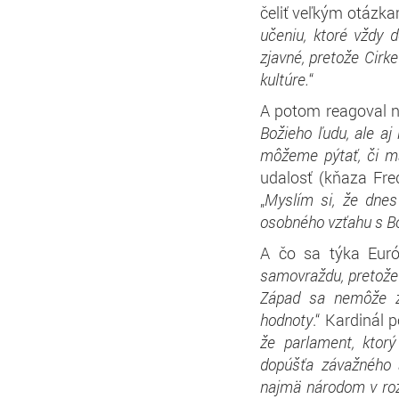
čeliť veľkým otázka
učeniu, ktoré vždy d
zjavné, pretože Cirk
kultúre.
“
A potom reagoval na
Božieho ľudu, ale aj
môžeme pýtať, či m
udalosť (kňaza Fred
„
Myslím si, že dnes
osobného vzťahu s 
A čo sa týka Euró
samovraždu, pretože
Západ sa nemôže zri
hodnoty
.“ Kardinál 
že parlament, ktorý
dopúšťa závažného a
najmä národom v roz