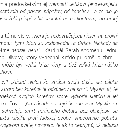
m a predovšetkým jej „
vernosti Ježišovi, jeho evanjeliu,
ostávala od prvých pápežov, od koncilov... a to nie je
ev si želá prispôsobiť sa kultúrnemu kontextu, modernej
 tému viery: „
Viera je nedostačujúca nielen na úrovni
 medzi tými, ktorí sú zodpovední za Cirkev. Niekedy sa
áme naozaj vieru.
“ Kardinál Sarah spomenul jednu
a Olivera) ktorý vynechal Krédo pri omši a zhrnul:
 môže byť veľká kríza viery a tiež veľká kríza nášho
Bohom
.“
py? „
Západ nielen že stráca svoju dušu, ale pácha
 strom bez koreňov je odsúdený na smrť. Myslím si, že
eknuť svojich koreňov, ktoré vytvorili kultúru a jej
pokračoval: „
Na Západe sa dejú hrozné veci. Myslím si,
 schvaľuje smrť nevinného dieťaťa bez obhajoby, sa
ktu násilia proti ľudskej osobe. Vnucovanie potratu,
vojovom svete, hovoriac, že ak to neprijmú, už nebudú