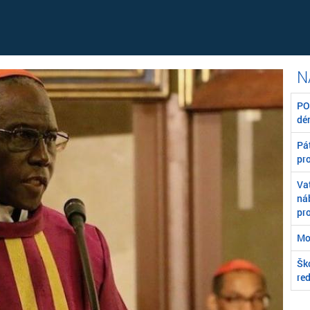
POZ
dé
Pát
pr
Va
ná
pr
Mo
Škó
re