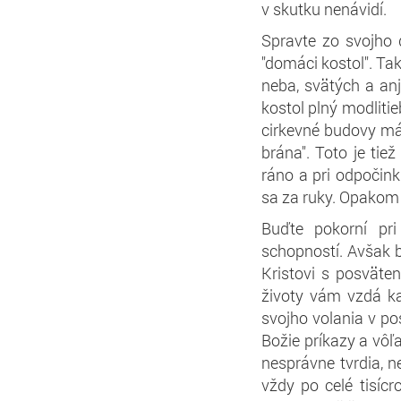
v skutku nenávidí.
Spravte zo svojho 
"domáci kostol". Ta
neba, svätých a an
kostol plný modlitie
cirkevné budovy m
brána". Toto je tie
ráno a pri odpočink
sa za ruky. Opakom 
Buďte pokorní pri
schopností. Avšak bu
Kristovi s posväte
životy vám vzdá ka
svojho volania v po
Božie príkazy a vôľa
nesprávne tvrdia, 
vždy po celé tisícr