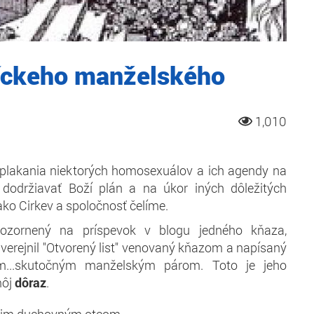
líckeho manželského
1,010
plakania niektorých homosexuálov a ich agendy na
 dodržiavať Boží plán a na úkor iných dôležitých
ko Cirkev a spoločnosť čelíme.
zornený na príspevok v blogu jedného kňaza,
verejnil "Otvorený list" venovaný kňazom a napísaný
...skutočným manželským párom. Toto je jeho
môj
dôraz
.