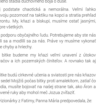
lého štádia duchovného boja o duše.
j podstate chaotická a nemorálna. Veľmi ľahko
svoju pozornosť na taktiku na kopci a stratia prehľad
frontu. My, kňazi a biskupi, musíme ostať jasnými,
pre všetkých.
 podporu obyčajného ľudu. Potrebujeme aby ste nás
li sa a modlili sa za nás. Práve vy musíme vykonať
e chyby a hriechy.
 sa bitke budeme my kňazi veľmi unavení z útokov
ačov a ich pozemských činiteľov. A rovnako tak aj
 bitke budú cirkevné učenia a sviatosti pre nás kňazov
 sedel Mojžiš počas bitky proti amalekitom, zatiaľ čo
ľudia, musíte bojovať na našej strane tak, ako Áron a
navené ruky aby mohol meč Jozua zvíťaziť.
 vizionárky z Fatimy, Panna Mária predpovedala, že: