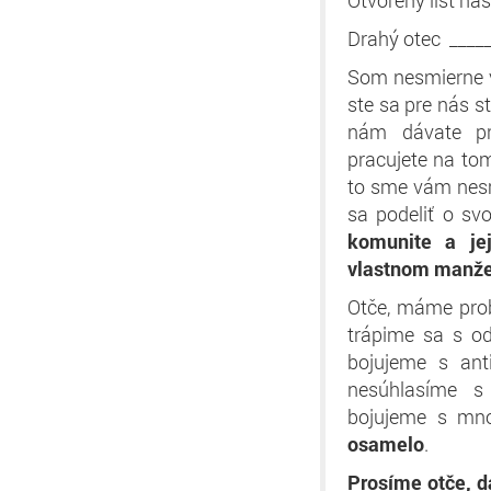
Otvorený list n
Drahý otec _____
Som nesmierne vď
ste sa pre nás 
nám dávate pro
pracujete na to
to sme vám nes
sa podeliť o sv
komunite a je
vlastnom manže
Otče, máme prob
trápime sa s o
bojujeme s ant
nesúhlasíme s
bojujeme s mn
osamelo
.
Prosíme otče, d