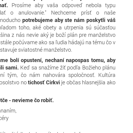
ať.
Prosíme aby vaša odpoveď nebola typu
dať o anulovanie." Nechceme prísť o naše
dnoducho
potrebujeme aby ste nám poskytli váš
ľadom toho, aké obety a utrpenia sú súčasťou
šina z nás nevie aký je boží plán pre manželstvo
 stále počúvame ako sa ľudia hádajú na tému čo v
stavuje sviatostné manželstvo.
sme bolí opustení, nechaní napospas tomu, aby
ili sami.
Keď sa snažíme žiť podľa Božieho plánu
ní tým, čo nám nahovára spoločnosť. Kultúra
posolstvo no
tichosť Cirkvi
je občas hlasnejšia ako
če - nevieme čo robiť.
hnaním,
céry