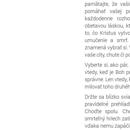
pamätajte, že vaš
pomáhať vašej po
každodenne rozho
obetavou láskou, k
to, čo Kristus vytvo
umučenie a smrť. 
znamená vybrať si. V
vaše city, chute či 
Vyberte si, ako pár
vtedy, keď je Boh 
správne. Len vtedy,
milovať toho druhéh
Držte sa blízko svi
pravidelné prehl
Choďte spolu. Ch
smrteľný hriech zati
vďaka nemu zapáčili