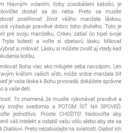
im hlavným volaním, čoby zosobášení katolíci, je
lovičke dostať sa do neba. Preto sa musíte
dovať posilňovať život vášho manžela láskou,
torá vyžaduje pravdivé dobro toho druhého. Toto je
ril pre svoju manželku, Cirkev, zatiaľ čo trpel svoje
Trpte bolesti a voľte si obetavú lásku. Milovať
ybrať si milovať. Lásku si môžete zvoliť aj vtedy keď
pokušenia kolíšu.
, milovať Boha viac ako milujete seba navzájom. Len
pravým kráľom vašich sŕdc, môže srdce manžela biť
 keď je vaša láska k Bohu prvoradá, dokážete správne
o a vaše deti.
atostí. To znamená, že musíte vykonávať pravdivé a
iadky svojho svedomia a POTOM ÍSŤ NA SPOVEĎ.
oďte jednotlivo. Proste CHOĎTE! Nedovoľte aby
enil váš intelekt a oslabil vašu vôľu alebo aby ste sa
 Diablovi. Preto nezabúdajte na sviatosti. Diabol ich