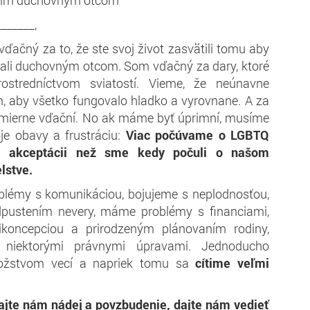
ašim duchovným otcom
______,
ačný za to, že ste svoj život zasvätili tomu aby
stali duchovným otcom. Som vďačný za dary, ktoré
stredníctvom sviatostí. Vieme, že neúnavne
m, aby všetko fungovalo hladko a vyrovnane. A za
mierne vďační. No ak máme byť úprimní, musíme
oje obavy a frustráciu:
Viac počúvame o LGBTQ
j akceptácii než sme kedy počuli o našom
lstve.
lémy s komunikáciou, bojujeme s neplodnosťou,
dpustením nevery, máme problémy s financiami,
ikoncepciou a prirodzeným plánovaním rodiny,
 niektorými právnymi úpravami. Jednoducho
ožstvom vecí a napriek tomu sa
cítime veľmi
ajte nám nádej a povzbudenie, dajte nám vedieť