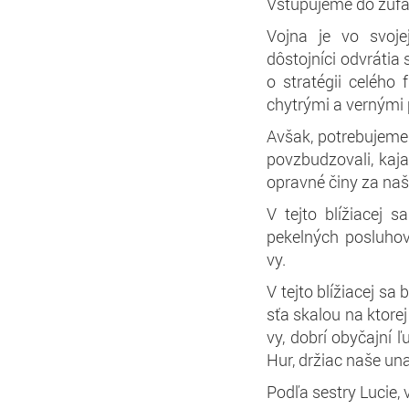
Vstupujeme do zúfa
Vojna je vo svoje
dôstojníci odvrátia 
o stratégii celého 
chytrými a vernými 
Avšak, potrebujeme
povzbudzovali, kaja
opravné činy za naš
V tejto blížiacej
pekelných posluhov
vy.
V tejto blížiacej sa
sťa skalou na ktorej
vy, dobrí obyčajní 
Hur, držiac naše u
Podľa sestry Lucie,