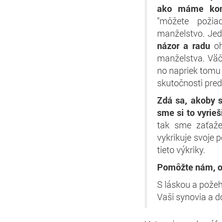
ako máme kon
"môžete požia
manželstvo. Je
názor a radu
oh
manželstva. Väč
no napriek tomu
skutočnosti pred
Zdá sa, akoby 
sme si to vyrieš
tak sme zaťaže
vykrikuje svoje 
tieto výkriky.
Pomôžte nám, ot
S láskou a pože
Vaši synovia a d