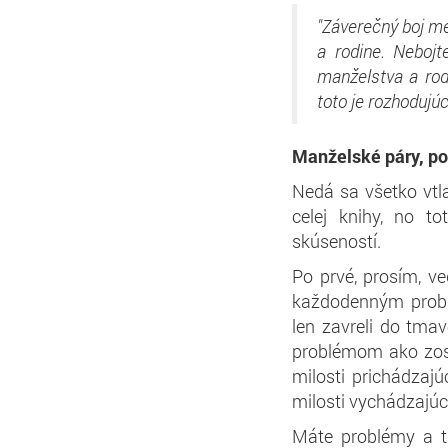
"Záverečný boj m
a rodine. Nebojt
manželstva a rod
toto je rozhodujúc
Manželské páry, po
Nedá sa všetko vtl
celej knihy, no t
skúseností.
Po prvé, prosím, v
každodenným problé
len zavreli do tmav
problémom ako zos
milosti prichádzajú
milosti vychádzajúc
Máte problémy a t