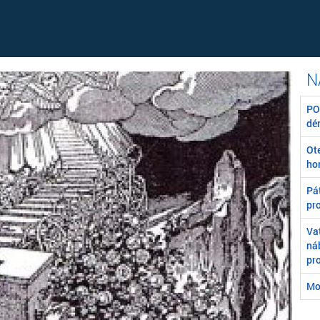
POZ
dé
Ot
ho
Pát
pr
Va
ná
pr
Mo