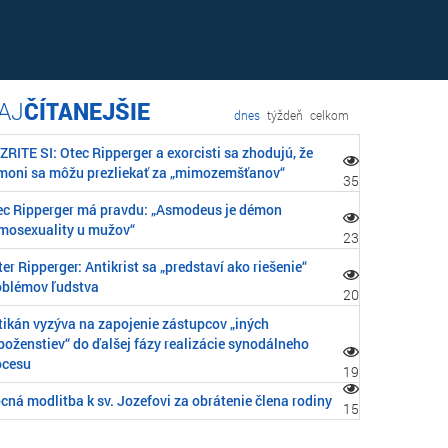
ČÍTANEJŠIE
dnes
týždeň
celkom
RITE SI: Otec Ripperger a exorcisti sa zhodujú, že
moni sa môžu prezliekať za „mimozemšťanov“
35
ec Ripperger má pravdu: „Asmodeus je démon
mosexuality u mužov“
23
er Ripperger: Antikrist sa „predstaví ako riešenie“
oblémov ľudstva
20
tikán vyzýva na zapojenie zástupcov „iných
boženstiev“ do ďalšej fázy realizácie synodálneho
ocesu
19
cná modlitba k sv. Jozefovi za obrátenie člena rodiny
15