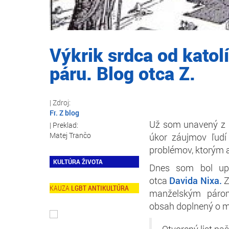
Výkrik srdca od kato
páru. Blog otca Z.
Fr. Z blog
Už som unavený z 
Matej Trančo
úkor záujmov ľudí
problémov, ktorým a
KULTÚRA ŽIVOTA
Dnes som bol upo
otca
Davida Nixa.
Z
LGBT ANTIKULTÚRA
manželským párom
obsah doplnený o 