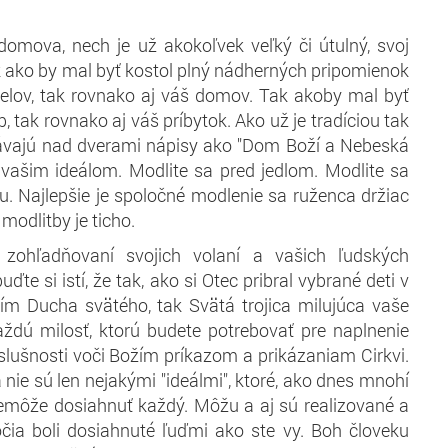
domova, nech je už akokoľvek veľký či útulný, svoj
k ako by mal byť kostol plný nádherných pripomienok
jelov, tak rovnako aj váš domov. Tak akoby mal byť
b, tak rovnako aj váš príbytok. Ako už je tradíciou tak
ávajú nad dverami nápisy ako "Dom Boží a Nebeská
ž vašim ideálom. Modlite sa pred jedlom. Modlite sa
u. Najlepšie je spoločné modlenie sa ruženca držiac
modlitby je ticho.
 zohľadňovaní svojich volaní a vašich ľudských
ďte si istí, že tak, ako si Otec pribral vybrané deti v
ním Ducha svätého, tak Svätá trojica milujúca vaše
ždú milosť, ktorú budete potrebovať pre naplnenie
slušnosti voči Božím príkazom a prikázaniam Cirkvi.
 nie sú len nejakými "ideálmi", ktoré, ako dnes mnohí
nemôže dosiahnuť každý. Môžu a aj sú realizované a
očia boli dosiahnuté ľuďmi ako ste vy. Boh človeku