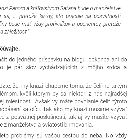
edzi Pánom a kráľovstvom Satana bude o manželstve
e sa, ... pretože každý, kto pracuje na posvätnosti
iny bude mať vždy protivníkov a oponentov, pretože
a záležitosť."
čúvajte.
ačiť do jedného príspevku na blogu, dokonca ani do
oto je pár slov vychádzajúcich z môjho srdca a
edzte, že my kňazi chápeme tomu, že čelíme takým
mom, kvôli ktorým by sa niektorí z nás najradšej
ej miestnosti. Avšak vy máte povolanie čeliť týmto
obášení katolíci. Tak ako my kňazi musíme vzývať
ce z posvätnej poslušnosti, tak aj vy musíte vzývať
e z manželstva a sviatosti birmovania.
ieto problémy sú vašou cestou do neba. No vždy