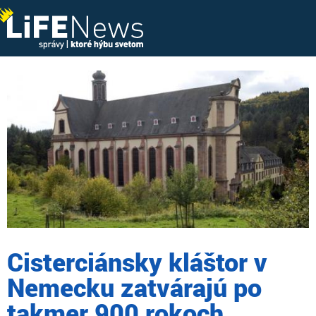
Cisterciánsky kláštor v
Nemecku zatvárajú po
takmer 900 rokoch