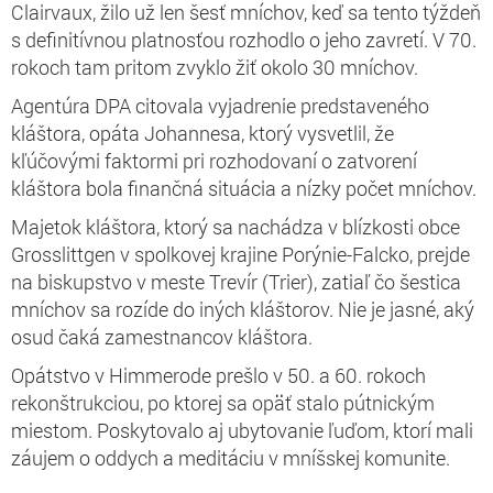
Clairvaux, žilo už len šesť mníchov, keď sa tento týždeň
s definitívnou platnosťou rozhodlo o jeho zavretí. V 70.
rokoch tam pritom zvyklo žiť okolo 30 mníchov.
Agentúra DPA citovala vyjadrenie predstaveného
kláštora, opáta Johannesa, ktorý vysvetlil, že
kľúčovými faktormi pri rozhodovaní o zatvorení
kláštora bola finančná situácia a nízky počet mníchov.
Majetok kláštora, ktorý sa nachádza v blízkosti obce
Grosslittgen v spolkovej krajine Porýnie-Falcko, prejde
na biskupstvo v meste Trevír (Trier), zatiaľ čo šestica
mníchov sa rozíde do iných kláštorov. Nie je jasné, aký
osud čaká zamestnancov kláštora.
Opátstvo v Himmerode prešlo v 50. a 60. rokoch
rekonštrukciou, po ktorej sa opäť stalo pútnickým
miestom. Poskytovalo aj ubytovanie ľuďom, ktorí mali
záujem o oddych a meditáciu v mníšskej komunite.