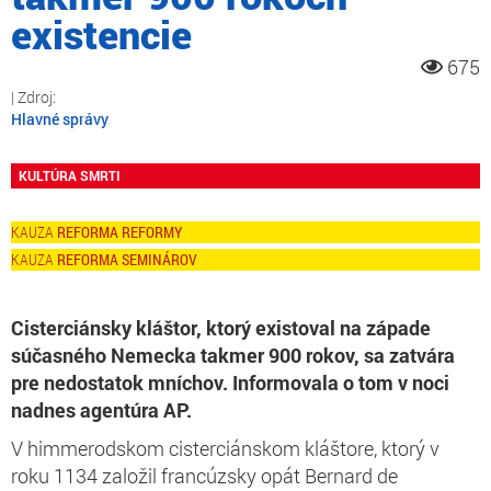
existencie
675
Hlavné správy
KULTÚRA SMRTI
REFORMA REFORMY
REFORMA SEMINÁROV
Cisterciánsky kláštor, ktorý existoval na západe
súčasného Nemecka takmer 900 rokov, sa zatvára
pre nedostatok mníchov. Informovala o tom v noci
nadnes agentúra AP.
V himmerodskom cisterciánskom kláštore, ktorý v
roku 1134 založil francúzsky opát Bernard de