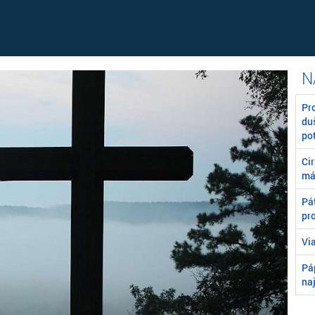
Pr
du
po
Ci
má
Pát
pr
Vi
Pá
na