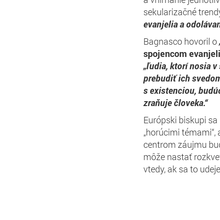
sekularizačné trend
evanjelia a odoláva
Bagnasco hovoril o
spojencom evanjelia
„ľudia, ktorí nosia 
prebudiť ich svedom
s existenciou, budú
zraňuje človeka.“
Európski biskupi s
„horúcimi témami“,
centrom záujmu b
môže nastať rozkvet 
vtedy, ak sa to ude