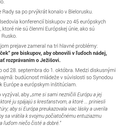
lo.
 Rady sa po prvýkrát konalo v Bielorusku.
dsedovia konferencií biskupov zo 45 európskych
n, ktoré nie sú členmi Európskej únie, ako sú
a Rusko.
om prejave zameral na tri hlavné problémy:
ček“ pre biskupov, aby obnovili v ľuďoch nádej,
ať rozprávaním o Ježišovi.
lo od 28. septembra do 1. októbra. Medzi diskusnými
najmä: budúcnosť mládeže v súvislosti so Synodou
 k Európe a európskym inštitúciam.
 vyzýval, aby
„sme si sami nezničili Európu a jej
 ktoré ju spájajú s kresťanstvom, a ktoré ... priniesli
ltúry; aby si Európa preukazovala viac lásky a uverila
by sa vrátila k svojmu počiatočnému entuziazmu
 ľuďom niečo čisté a dobré.“