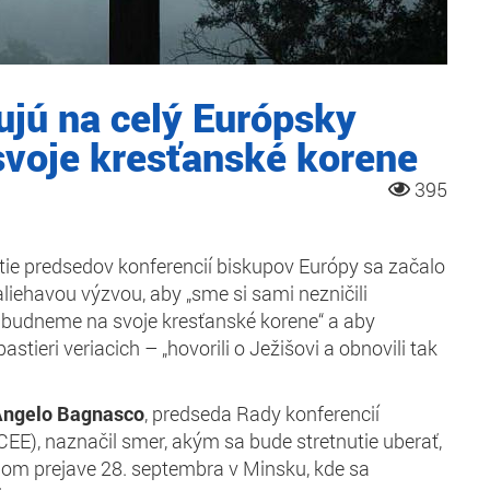
ujú na celý Európsky
 svoje kresťanské korene
395
ie predsedov konferencií biskupov Európy sa začalo
naliehavou výzvou, aby „sme si sami nezničili
abudneme na svoje kresťanské korene“ a aby
stieri veriacich – „hovorili o Ježišovi a obnovili tak
Angelo Bagnasco
, predseda Rady konferencií
EE), naznačil smer, akým sa bude stretnutie uberať,
om prejave 28. septembra v Minsku, kde sa