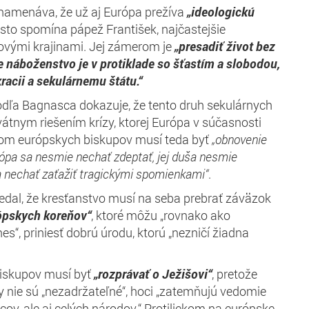
amenáva, že už aj Európa prežíva
„ideologickú
asto spomína pápež František, najčastejšie
ojovými krajinami. Jej zámerom je
„presadiť život bez
že náboženstvo je v protiklade so šťastím a slobodou,
racii a sekulárnemu štátu.“
odľa Bagnasca dokazuje, že tento druh sekulárnych
vátnym riešením krízy, ktorej Európa v súčasnosti
eľom európskych biskupov musí teda byť
„obnovenie
ópa sa nesmie nechať zdeptať, jej duša nesmie
a nechať zaťažiť tragickými spomienkami“
.
dal, že kresťanstvo musí na seba prebrať záväzok
ópskych koreňov“
, ktoré môžu „rovnako ako
nes“, priniesť dobrú úrodu, ktorú „nezničí žiadna
iskupov musí byť
„rozprávať o Ježišovi“
, pretože
y nie sú „nezadržateľné“, hoci „zatemňujú vedomie
cov, ale aj celých národov.“ Protiliekom na európske