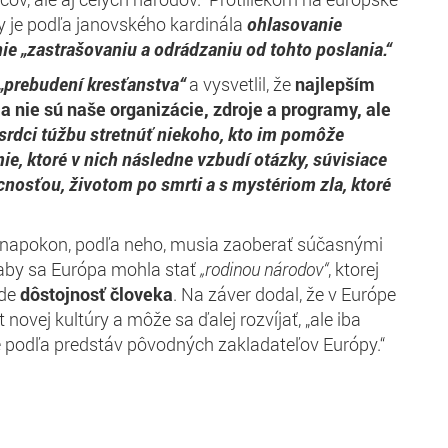
y je podľa janovského kardinála
ohlasovanie
nie „zastrašovaniu a odrádzaniu od tohto poslania.“
„prebudení kresťanstva“
a vysvetlil, že
najlepším
 nie sú naše organizácie, zdroje a programy, ale
v srdci túžbu stretnúť niekoho, kto im pomôže
ie, ktoré v nich následne vzbudí otázky, súvisiace
cnosťou, životom po smrti a s mystériom zla, ktoré
a napokon, podľa neho, musia zaoberať súčasnými
 aby sa Európa mohla stať
„rodinou národov“
, ktorej
ude
dôstojnosť človeka
. Na záver dodal, že v Európe
novej kultúry a môže sa ďalej rozvíjať, „ale iba
je podľa predstáv pôvodných zakladateľov Európy.“