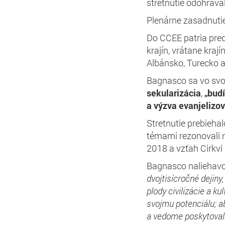
stretnutie odohráva
Plenárne zasadnutie
Do CCEE patria pre
krajín, vrátane krají
Albánsko, Turecko 
Bagnasco sa vo svoj
sekularizácia
,
„budí
a výzva evanjelizov
Stretnutie prebieha
témami rezonovali 
2018 a vzťah Cirkvi
Bagnasco naliehavo
dvojtisícročné dejiny,
plody civilizácie a ku
svojmu potenciálu; a
a vedome poskytovala