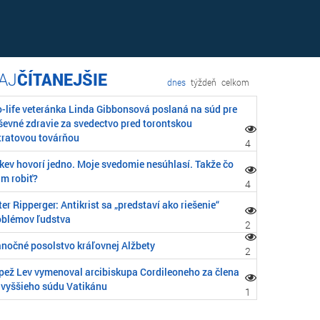
ČÍTANEJŠIE
dnes
týždeň
celkom
o-life veteránka Linda Gibbonsová poslaná na súd pre
ševné zdravie za svedectvo pred torontskou
tratovou továrňou
4
rkev hovorí jedno. Moje svedomie nesúhlasí. Takže čo
m robiť?
4
er Ripperger: Antikrist sa „predstaví ako riešenie“
oblémov ľudstva
2
anočné posolstvo kráľovnej Alžbety
2
pež Lev vymenoval arcibiskupa Cordileoneho za člena
jvyššieho súdu Vatikánu
1