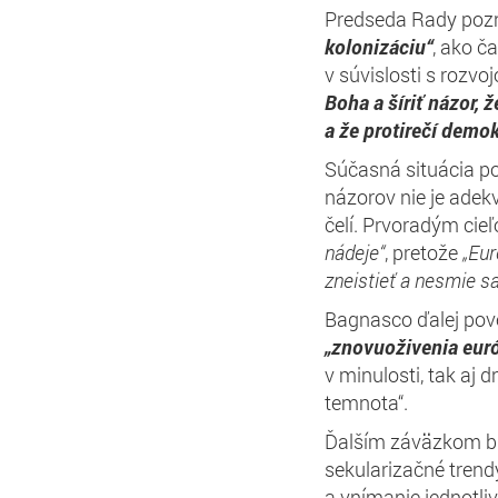
Predseda Rady pozn
kolonizáciu“
, ako č
v súvislosti s rozv
Boha a šíriť názor, 
a že protirečí demok
Súčasná situácia p
názorov nie je adek
čelí. Prvoradým ci
nádeje“
, pretože
„Eur
zneistieť a nesmie s
Bagnasco ďalej pove
„znovuoživenia eur
v minulosti, tak aj d
temnota“.
Ďalším záväzkom b
sekularizačné trend
a vnímanie jednotliv