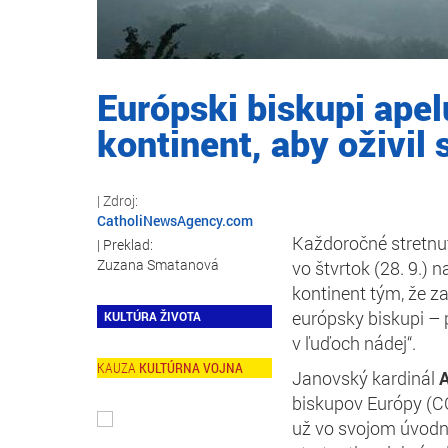
Európski biskupi apel
kontinent, aby oživil
CatholiNewsAgency.com
Každoročné stretnut
Zuzana Smatanová
vo štvrtok (28. 9.) 
kontinent tým, že z
európsky biskupi – pa
KULTÚRA ŽIVOTA
v ľuďoch nádej“.
KULTÚRNA VOJNA
Janovský kardinál
biskupov Európy (CC
už vo svojom úvodn