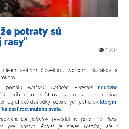
 že potraty sú
 rasy"
1,237
l nielen svätým človekom, tvorcom zázrakov a
rorokom.
z portálu
National Catholic Register
nedávno
úci príbeh o svätcovi z mesta Pietrelcina,
demografické dôsledky rozšírených potratov,
ktorými
ľká časť rozvinutého sveta
.
prestanú báť potratov,"
povedal sv. páter Pio,
"bude
om pre ľudstvo. Potrat je nielen vraždou, ale i