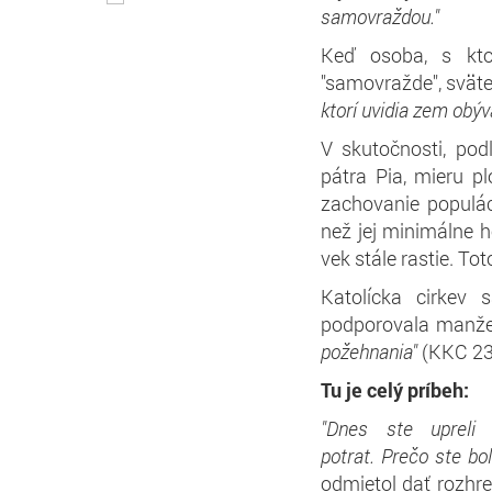
samovraždou."
Keď osoba, s kto
"samovražde", svätec
ktorí uvidia zem obýv
V skutočnosti, pod
pátra Pia, mieru p
zachovanie populác
než jej minimálne h
vek stále rastie. To
Katolícka cirkev 
podporovala manžel
požehnania"
(KKC 23
Tu je celý príbeh:
"Dnes ste upreli 
potrat. Prečo ste bol
odmietol dať rozhre