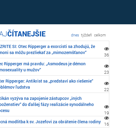
ČÍTANEJŠIE
dnes
týždeň
celkom
RITE SI: Otec Ripperger a exorcisti sa zhodujú, že
moni sa môžu prezliekať za „mimozemšťanov“
36
ec Ripperger má pravdu: „Asmodeus je démon
mosexuality u mužov“
23
er Ripperger: Antikrist sa „predstaví ako riešenie“
oblémov ľudstva
22
tikán vyzýva na zapojenie zástupcov „iných
boženstiev“ do ďalšej fázy realizácie synodálneho
ocesu
19
cná modlitba k sv. Jozefovi za obrátenie člena rodiny
16