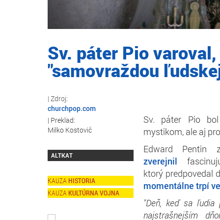
Sv. páter Pio varoval,
"samovraždou ľudskej
churchpop.com
Sv. páter Pio bo
Milko Kostovič
mystikom, ale aj p
Edward Pentin 
ALTKAT
zverejnil
fascinuj
ktorý predpovedal 
HISTORIA
momentálne trpí ve
KULTÚRNA VOJNA
"Deň, keď sa ľudia 
najstrašnejším dň