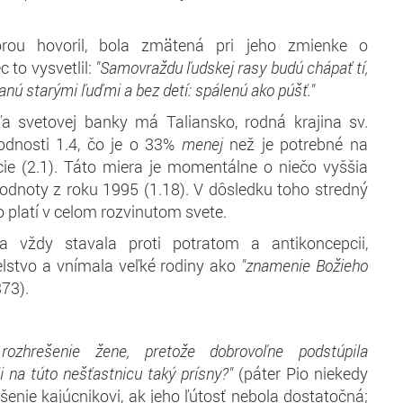
rou hovoril, bola zmätená pri jeho zmienke o
 to vysvetlil:
"Samovraždu ľudskej rasy budú chápať tí,
anú starými ľuďmi a bez detí: spálenú ako púšť."
ľa svetovej banky má Taliansko, rodná krajina sv.
lodnosti 1.4, čo je o 33%
menej
než je potrebné na
ie (2.1). Táto miera je momentálne o niečo vyššia
odnoty z roku 1995 (1.18). V dôsledku toho stredný
to platí v celom rozvinutom svete.
sa vždy stavala proti potratom a antikoncepcii,
stvo a vnímala veľké rodiny ako
"znamenie Božieho
73).
rozhrešenie žene, pretože dobrovoľne podstúpila
i na túto nešťastnicu taký prísny?"
(páter Pio niekedy
šenie kajúcnikovi, ak jeho ľútosť nebola dostatočná;