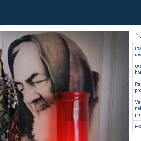
POZ
dé
Ot
ho
Pát
pr
Va
ná
pr
Mo