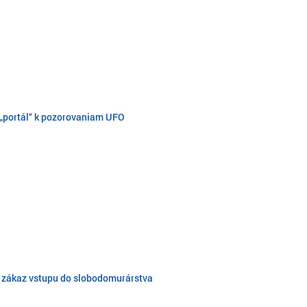
il „portál“ k pozorovaniam UFO
ky zákaz vstupu do slobodomurárstva