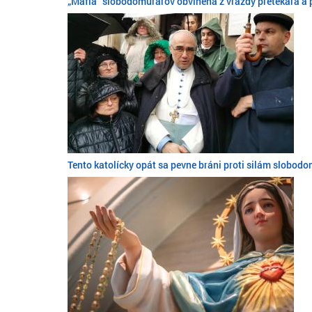
„Mafia“ slobodomurárov obvinená z vraždy pretekára a 
Tento katolícky opát sa pevne bráni proti silám slobodom