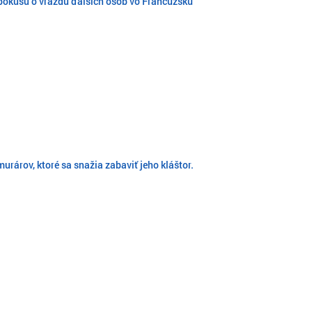
pokusu o vraždu ďalších osôb vo Francúzsku
urárov, ktoré sa snažia zabaviť jeho kláštor.