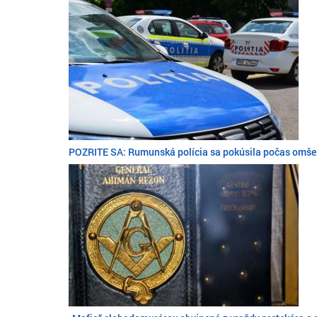
POZRITE SA: Rumunská polícia sa pokúsila počas omše v