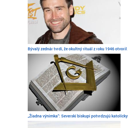
Bývalý zednár tvrdí, že okultný rituál z roku 1946 otvor
„Žiadna výnimka“: Severskí biskupi potvrdzujú katolíc