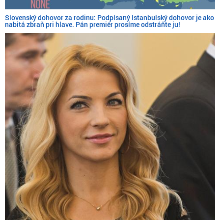
Slovenský dohovor za rodinu: Podpísaný Istanbulský dohovor je ako
nabitá zbraň pri hlave. Pán premiér prosíme odstráňte ju!