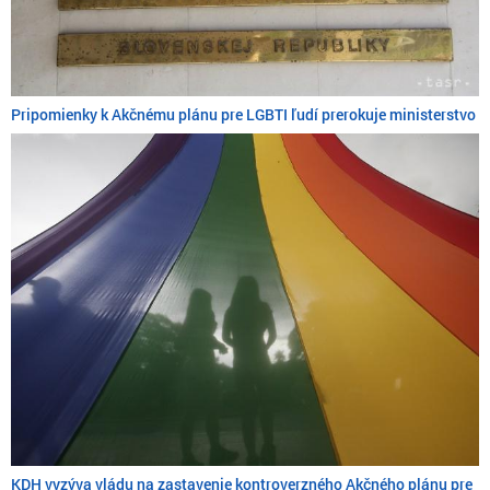
Pripomienky k Akčnému plánu pre LGBTI ľudí prerokuje ministerstvo
KDH vyzýva vládu na zastavenie kontroverzného Akčného plánu pre