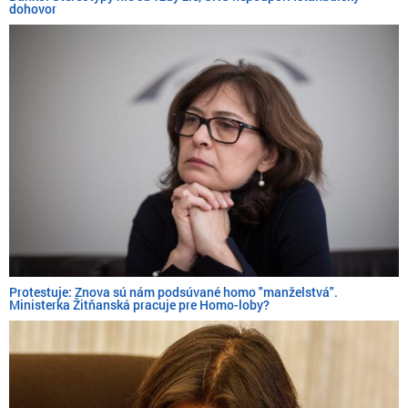
dohovor
Protestuje: Znova sú nám podsúvané homo "manželstvá".
Ministerka Žitňanská pracuje pre Homo-loby?