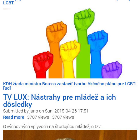
LGBT
KDH žiada ministra Boreca zastaviť tvorbu Akčného plánu pre LGBTI
ľudí
TV LUX: Nástrahy pre mládež a ich
dôsledky
Submitted by
jano
on
Sun, 2015-04-26 17:51
Read more
about
3707 views
3707 views
TV
O výchovných vplyvoch na študujúcu mládež, o tzv.
LUX:
Nástrahy