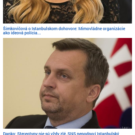
Šimkovičová o Istanbulskom dohovore: Mimovládne organizácie
ako ideová polícia...
Danko: Stereotypy nie sú vždy zlé, SNS nepodporí Istanbulský