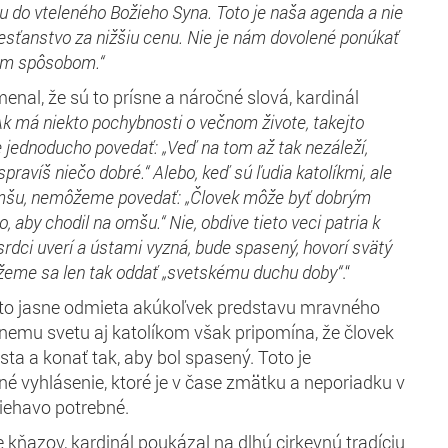
ru do vteleného Božieho Syna. Toto je naša agenda a nie
resťanstvo za nižšiu cenu. Nie je nám dovolené ponúkať
ým spôsobom.“
nal, že sú to prísne a náročné slová, kardinál
Ak má niekto pochybnosti o večnom živote, takejto
 jednoducho povedať: „
Veď na tom až tak n
ezáleží,
spravíš
niečo dobré.“ Alebo, keď
sú
ľudia katolí
km
i, ale
šu, nemôžeme povedať: „Človek môže byť dobrým
o, aby chodil na omšu
.“ Nie,
obdive tieto veci
patria k
srdci
u
verí a úst
ami vyzná
,
bude spasený
, hovorí svätý
ôžeme
sa
len tak
oddať
„svetské
mu
duch
u
doby“
.“
mto jasne odmieta akúkoľvek predstavu mravného
rnemu svetu aj katolíkom však pripomína, že človek
ta a konať tak, aby bol spasený. Toto je
né vyhlásenie, ktoré je v čase zmätku a neporiadku v
liehavo potrebné.
 kňazov, kardinál poukázal na dlhú cirkevnú tradíciu