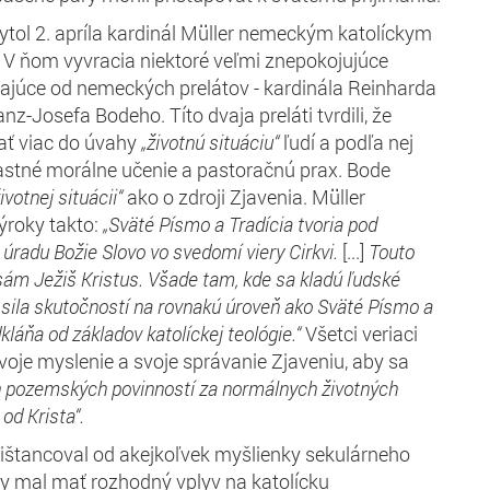
ytol 2. apríla kardinál Müller nemeckým katolíckym
.
V ňom vyvracia niektoré veľmi znepokojujúce
ajúce od nemeckých prelátov - kardinála Reinharda
z-Josefa Bodeho. Títo dvaja preláti tvrdili, že
iať viac do úvahy
„
životnú situáciu“
ľudí a podľa nej
lastné morálne učenie a pastoračnú prax. Bode
životnej situácii“
ako o zdroji Zjavenia. Müller
ýroky takto:
„
Sväté
Písmo a
T
radíci
a
tvoria
pod
 úradu Božie
Slovo
v
o
svedomí
v
iery Cirkvi.
[...]
T
ou
to
sám Ježiš Kristus. Všade tam, kde
sa kladú
ľudské
a
sila
skutočností na rovnak
ú
úrov
eň
ako
Sväté
Písmo a
dkláňa
od základov katolíckej teológie.“
Všetci veriaci
voje myslenie a svoje správanie Zjaveniu, aby sa
h
pozemských
povinností za normálnych životných
i
od Krista“.
dištancoval od akejkoľvek myšlienky sekulárneho
y mal mať rozhodný vplyv na katolícku