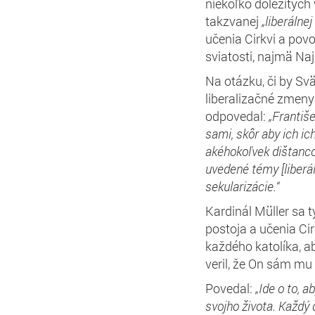
niekoľko dôležitých
takzvanej
„liberálnej
učenia Cirkvi a pov
sviatosti, najmä Naj
Na otázku, či by Sv
liberalizačné zmeny 
odpovedal:
„Františe
sami, skôr aby ich ic
akéhokoľvek dištanco
uvedené témy [liberá
sekularizácie.“
Kardinál Müller sa 
postoja a učenia Ci
každého katolíka, ab
veril, že On sám m
Povedal:
„Ide o to,
ab
svojho života. Každý 