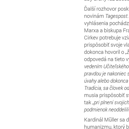
Ďalší rozhovor posk
novinám
Tagespost
vyhlásenia pochádz
Marxa a biskupa Fran
Cirkev potrebuje vz
prispôsobiť svoje v
dokonca hovoril o
„
odpovedá na tieto v
vedením Učiteľského
pravd
ou je
nakoniec 
úvahy alebo dokonc
Tradícia, sa
človek o
musia prispôsobiť s
tak
„pri plnení svojic
podmienok neoddel
il
Kardinál Müller sa 
humanizmu, ktorý b