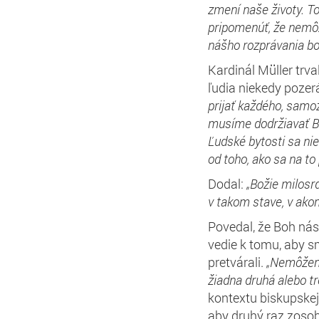
zmení
naš
e
život
y
. T
pripomenúť, že nemô
nášho rozprávania bo
Kardinál Müller trv
ľudia niekedy pozer
prijať každého, samoz
musíme dodržiavať 
Ľudské bytosti sa ni
od toho, ako
sa na to
Dodal:
„Božie milos
v takom stave, v ako
Povedal, že Boh nás 
vedie k tomu, aby s
pretvárali.
„Nemôže
žiadna
druh
á
alebo tr
kontextu biskupskej 
aby druhý raz zosob