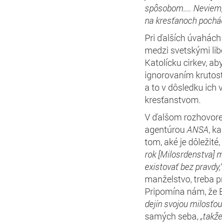
spôsobom....
N
eviem
na
kresťano
ch
pochád
Pri ďalších úvahách
medzi svetskými libe
Katolícku cirkev, a
ignorovaním krutost
a to v dôsledku ich
kresťanstvom.
V ďalšom rozhovore
agentúrou
ANSA
, k
tom, aké je dôležité
rok [
M
ilosrdenstva]
m
existovať bez pravdy,
manželstvo, treba p
Pripomína nám, že 
dejín
svojou
milosťou
samých seba,
„takž