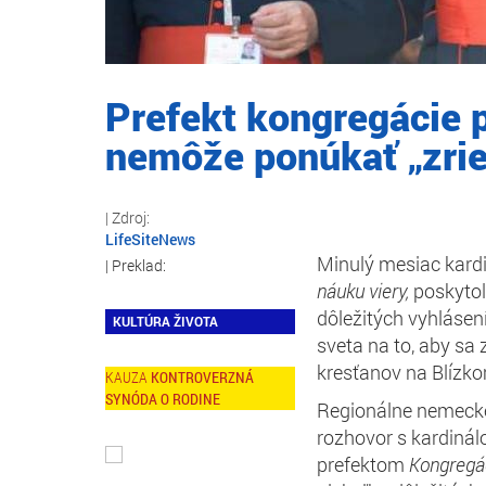
Prefekt kongregácie p
nemôže ponúkať „zrie
LifeSiteNews
Minulý mesiac kardi
náuku viery,
poskytol 
dôležitých vyhlásení
KULTÚRA ŽIVOTA
sveta na to, aby sa
kresťanov na Blízk
KONTROVERZNÁ
SYNÓDA O RODINE
Regionálne nemeck
rozhovor s kardin
prefektom
Kongregác