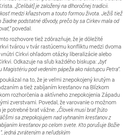
Krista.
„[Celibát] je založený na dlhoročnej tradícii.
ízkosť medzi kňazstvo
m
a
touto
form
ou
života. Ježiš tiež
ím žiadne podstatné dôvody, prečo by sa
Ci
rkev
mala
od
ovať
,“
povedal.
mto rozhovore tiež zdôrazňuje, že je dôležité
rkvi tvárou v tvár rastúcemu konfliktu medzi dvoma
vnútri Cirkvi ohľadom otázky liberalizácie alebo
irkvi. Odkazuje na sľub každého biskupa:
„byť
u
M
agistériu pod vedením pápeža ako nástupcu Petra“.
 poukázal na to, že je veľmi znepokojený krutým a
zaním a tiež zabíjaním kresťanov na Blízkom
kom rozhorčenia a aktívneho znepokojenia Západu
ými zverstvami. Povedal, že varovanie o možnom
u je potrebné brať vážne.
„Človek musí brať [túto
väčš
mi sa znepokojujem nad
vyhnan
ím
kresťanov z
abíjan
ím
kresťanov po celom svete. Kto porušuje Božie
“,
jedná
zvráten
ým
a neľudským