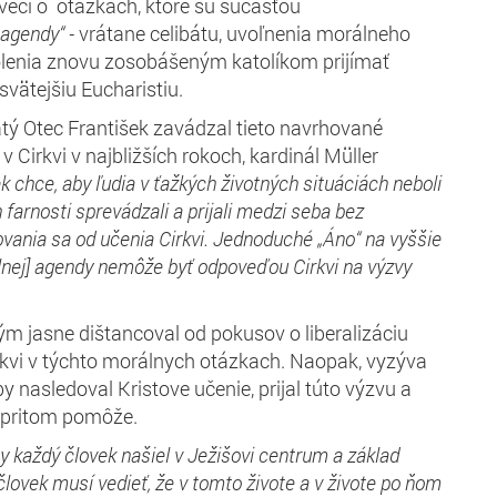
 vecí o otázkach, ktoré sú súčasťou
 agendy“ -
vrátane celibátu, uvoľnenia morálneho
olenia znovu zosobášeným katolíkom prijímať
svätejšiu Eucharistiu.
ätý Otec František zavádzal tieto navrhované
v Cirkvi v najbližších rokoch, kardinál Müller
k chce, aby ľudia v ťažkých životných situáciách neboli
h farnosti sprevádzali a prijali medzi seba bez
vania sa od učenia Cirkvi. Jednoduch
é
„Áno“ na vyššie
lnej] agendy nemôže byť odpoveďou Cirkvi na výzvy
tým jasne dištancoval od pokusov o liberalizáciu
rkvi v týchto morálnych otázkach. Naopak, vyzýva
y nasledoval Kristove učenie, prijal túto výzvu a
u pritom pomôže.
y
každý človek
našiel
v Ježišovi centrum a základ
človek musí vedieť, že v tomto živote a v živote po ňom