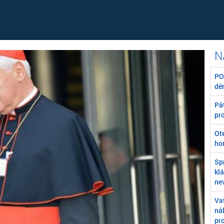
POZ
dé
Pát
pr
Ot
ho
Sp
kl
ne
Va
ná
pr