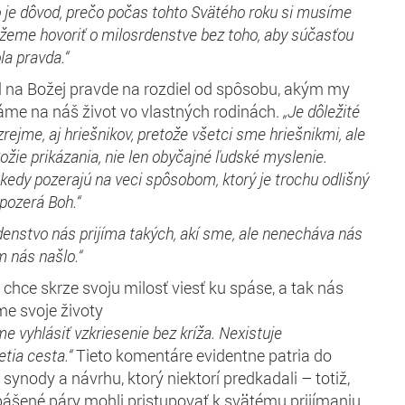
o je dôvod, prečo počas tohto Svätého roku si musíme
žeme hovoriť o milosrdenstve bez
toho, aby súčasťou
la
pravd
a
.“
al na Božej pravde na rozdiel od spôsobu, akým my
áme na náš život vo vlastných rodinách.
„Je dôležité
rejme, aj hriešnikov, pretože
všetci
sme hriešni
kmi
, ale
Božie
prikázania
, nie
len
obyčajné ľudské myslenie.
ekedy
pozerajú
na veci spôsobom, ktorý je trochu odlišný
 pozerá Boh
.“
rdenstvo nás
prijíma
takých, akí sme
, ale
nenecháva nás
m nás našlo.“
chce skrze svoju milosť viesť ku spáse, a tak nás
me svoje životy
me
vyhlásiť
vzkriesenie bez kríža. N
existuje
et
ia
cesta.“
Tieto komentáre evidentne patria do
synody a návrhu, ktorý niektorí predkadali – totiž,
ášené páry mohli pristupovať k svätému prijímaniu.