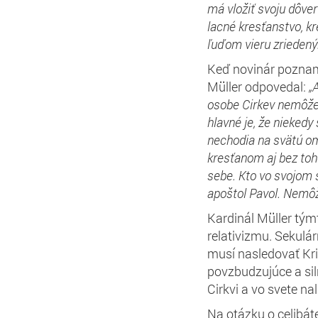
má vložiť svoju dôve
lacné kresťanstvo, k
ľuďom vieru zrieden
Keď novinár pozname
Müller odpovedal:
„
osobe Cirkev nemôže
hlavn
é je
, že niekedy
nechod
ia na
svätú om
kresťanom
aj
bez
toh
sebe. Kto vo svojom 
apoštol Pavol. Nem
Kardinál Müller tý
relativizmu. Sekulá
musí nasledovať Kris
povzbudzujúce a sil
Cirkvi a vo svete na
Na otázku o celibáte