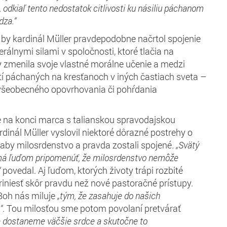
,
odkiaľ
tento nedostatok citlivosti
ku
násil
iu páchanom
za.“
 by kardinál Müller pravdepodobne načrtol spojenie
rálnymi silami v spoločnosti, ktoré tlačia na
by zmenila svoje vlastné morálne učenie a medzi
í páchaných na kresťanoch v iných častiach sveta –
 všeobecného opovrhovania či pohŕdania
 na konci marca s talianskou spravodajskou
ardinál Müller vyslovil niektoré dôrazné postrehy o
, aby milosrdenstvo a pravda zostali spojené.
„Svätý
á ľuďom
pripomenúť, že milosrdenstvo nemôže
“
povedal. Aj ľuďom, ktorých životy trápi rozbité
riniesť skôr pravdu než nové pastoračné prístupy.
Boh nás miluje
„
tým, že
zasah
uje
do našich
“
. Tou milosťou sme potom povolaní pretvárať
e dostaneme väčšie srdce a skutočn
e to