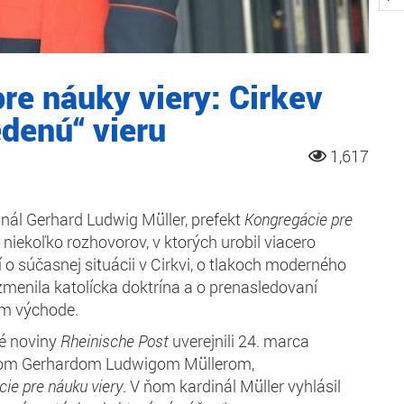
re náuky viery: Cirkev
denú“ vieru
1,617
nál Gerhard Ludwig Müller, prefekt
Kongregácie pre
niekoľko rozhovorov, v ktorých urobil viacero
 o súčasnej situácii v Cirkvi, o tlakoch moderného
 zmenila katolícka doktrína a o prenasledovaní
om východe.
é noviny
Rheinische Post
uverejnili 24. marca
álom Gerhardom Ludwigom Müllerom,
ie pre náuku viery
. V ňom kardinál Müller vyhlásil