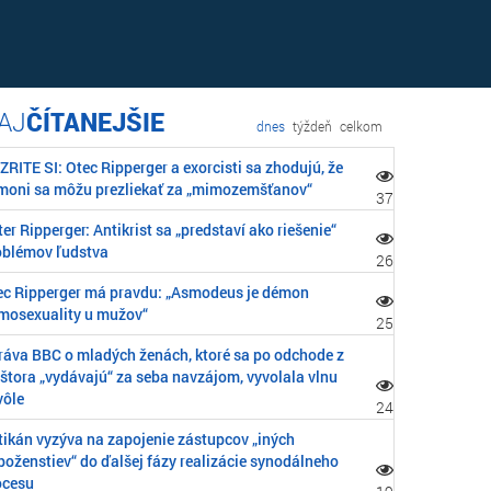
ČÍTANEJŠIE
dnes
týždeň
celkom
RITE SI: Otec Ripperger a exorcisti sa zhodujú, že
moni sa môžu prezliekať za „mimozemšťanov“
37
er Ripperger: Antikrist sa „predstaví ako riešenie“
oblémov ľudstva
26
ec Ripperger má pravdu: „Asmodeus je démon
mosexuality u mužov“
25
ráva BBC o mladých ženách, ktoré sa po odchode z
áštora „vydávajú“ za seba navzájom, vyvolala vlnu
vôle
24
tikán vyzýva na zapojenie zástupcov „iných
boženstiev“ do ďalšej fázy realizácie synodálneho
ocesu