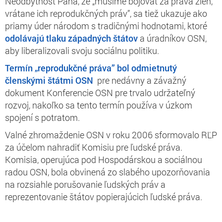
Neodbytnosť Pana, že „musíme bojovať za práva žien,
vrátane ich reprodukčných práv”, sa tiež ukazuje ako
priamy úder národom s tradičnými hodnotami, ktoré
odolávajú tlaku západných štátov
a úradníkov OSN,
aby liberalizovali svoju sociálnu politiku.
Termín „reprodukčné práva” bol odmietnutý
členskými štátmi OSN
pre nedávny a závažný
dokument Konferencie OSN pre trvalo udržateľný
rozvoj, nakoľko sa tento termín používa v úzkom
spojení s potratom.
Valné zhromaždenie OSN v roku 2006 sformovalo RĽP
za účelom nahradiť Komisiu pre ľudské práva.
Komisia, operujúca pod Hospodárskou a sociálnou
radou OSN, bola obvinená zo slabého upozorňovania
na rozsiahle porušovanie ľudských práv a
reprezentovanie štátov popierajúcich ľudské práva.