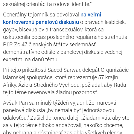
sexuálnej orientácii a rodovej identite.”
Generálny tajomník sa odvolával
na veľmi
kontroverznú panelovú diskusiu
o právach lesbičiek,
gayov, bisexuálov a transsexuálov, ktorá sa
uskutočnila počas posledného regulárneho stretnutia
RĽP. Zo 47 členských štátov sedemnásť
demonštratívne odišlo z panelovej diskusie vedenej
expertmi na danú tému.
Pri tejto príležitosti Saeed Sarwar, delegát Organizácie
islamskej spolupráce, ktorá reprezentuje 57 krajín
Afriky, Ázie a Stredného Východu, požiadal, aby Rada
tejto téme nevenovala žiadnu pozornosť.
Avšak Pan sa minulý týždeň vyjadril, že marcová
panelová diskusia „by nemala byť jednorázovou
udalosťou.” Zašiel dokonca ďalej: „Žiadam vás, aby ste
sa v tejto téme hlboko angažovali, nakoľko chceme,
aby ochrana a dôstojnosť zasiahla všetkých členov