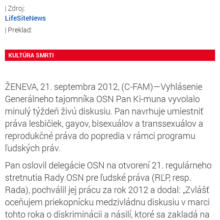
LifeSiteNews
KULTÚRA SMRTI
ŽENEVA, 21. septembra 2012, (C-FAM)—Vyhlásenie
Generálneho tajomníka OSN Pan Ki-muna vyvolalo
minulý týždeň živú diskusiu. Pan navrhuje umiestniť
práva lesbičiek, gayov, bisexuálov a transsexuálov a
reprodukčné práva do popredia v rámci programu
ľudských práv.
Pan oslovil delegácie OSN na otvorení 21. regulárneho
stretnutia Rady OSN pre ľudské práva (RĽP, resp.
Rada), pochválil jej prácu za rok 2012 a dodal: „Zvlášť
oceňujem priekopnícku medzivládnu diskusiu v marci
tohto roka o diskriminácii a násilí, ktoré sa zakladá na