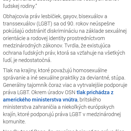
ľudskej rodiny.”
Obhajcovia práv lesbičiek, gayov, bisexuálov a
transsexuálov (LGBT) sa od 90. rokov neúspešne
pokúšajú odstrániť diskrimináciu na základe sexuálnej
orientácie a rodovej identity prostredníctvom
medzinárodných zákonov. Tvrdia, že existujúca
ochrana ľudských práv, ktorá sa vzťahuje na všetkých
ľudí, je nedostatočná.
Tlak na krajiny, ktoré považujú homosexuálne
správanie a iné sexuálne praktiky za deviantné, stúpa.
Generálny tajomník čoraz viac a vytrvalejšie podporuje
práva LGBT. Okrem úradov OSN
tlak prichádza z
amerického ministerstva vnútra
, britského
ministerstva zahraničia a niekoľkých európskych
krajín, ktoré podporujú práva LGBT v medzinárodnej
komunite.