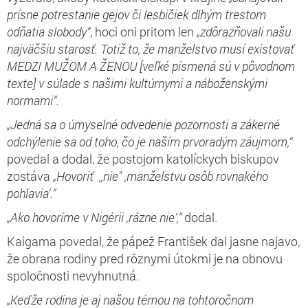
prísne potrestanie gejov či lesbičiek dlhým trestom
odňatia slobody“
, hoci oni pritom len
„zdôrazňovali našu
najväčšiu starosť. Totiž to, že manželstvo musí existovať
MEDZI MUŽOM A ŽENOU [veľké písmená sú v pôvodnom
texte] v súlade s našimi kultúrnymi a náboženskými
normami“.
„Jedná sa o úmyselné odvedenie pozornosti a zákerné
odchýlenie sa od toho, čo je naším prvoradým záujmom,“
povedal a dodal, že postojom katolíckych biskupov
zostáva
„Hovoriť ,,nie" ,manželstvu osôb rovnakého
pohlavia‘.“
„Ako hovoríme v Nigérii ,rázne nie‘,“
dodal.
Kaigama povedal, že pápež František dal jasne najavo,
že obrana rodiny pred rôznymi útokmi je na obnovu
spoločnosti nevyhnutná.
„Keďže rodina je aj našou témou na tohtoročnom