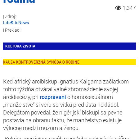
1,347
LifeSiteNews
KULTÚRA ŽIVOTA
KONTROVERZNÁ SYNÓDA O RODINE
Keď africký arcibiskup Ignatius Kaigama začiatkom
tohto týždňa otváral valné zhromaždenie svojej
arcidiecézy, pri
rozprávaní
o homosexuálnom
„manželstve“ si veru servítku pred ústa nekládol.
Delegátom povedal, že nigérijskí biskupi sa pevne
postavia na obranu faktu, že manželstvo existuje
výlučne medzi mužom a ženou.
„Kultúra ,manželstva osôb rovnakého pohlavia‘ je nášmu