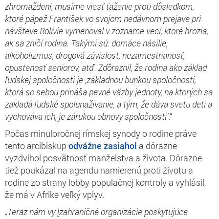
zhromaždení, musíme viesť ťaženie proti dôsledkom,
ktoré pápež František vo svojom nedávnom prejave pri
návšteve Bolívie vymenoval v zozname vecí, ktoré hrozia,
ak sa zničí rodina. Takými sú: domáce násilie,
alkoholizmus, drogová závislosť, nezamestnanosť,
opustenosť seniorov, atď. Zdôraznil, že rodina ako základ
ľudskej spoločnosti je ,základnou bunkou spoločnosti,
ktorá so sebou prináša pevné väzby jednoty, na ktorých sa
zakladá ľudské spolunažívanie, a tým, že dáva svetu deti a
vychováva ich, je zárukou obnovy spoločnost­­i‘
.“
Počas minuloročnej rímskej synody o rodine práve
tento arcibiskup
odvážne zasiahol
a dôrazne
vyzdvihol posvätnosť manželstva a života. Dôrazne
tiež poukázal na agendu namierenú proti životu a
rodine zo strany lobby populačnej kontroly a vyhlásil,
že má v Afrike veľký vplyv.
„Teraz nám vy [zahraničné organizácie poskytujúce