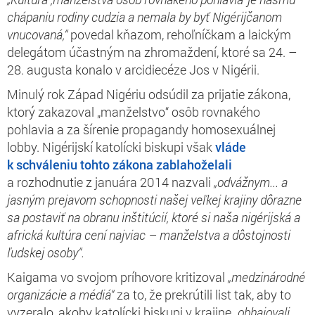
chápaniu rodiny cudzia a nemala by byť Nigérijčanom
vnucovaná,“
povedal kňazom, rehoľníčkam a laickým
delegátom účastným na zhromaždení, ktoré sa 24. –
28. augusta konalo v arcidiecéze Jos v Nigérii.
Minulý rok Západ Nigériu odsúdil za prijatie zákona,
ktorý zakazoval „manželstvo“ osôb rovnakého
pohlavia a za šírenie propagandy homosexuálnej
lobby. Nigérijskí katolícki biskupi však
vláde
k schváleniu tohto zákona zablahoželali
a rozhodnutie z januára 2014 nazvali
„odvážnym... a
jasným prejavom schopnosti našej veľkej krajiny dôrazne
sa postaviť na obranu inštitúcií, ktoré si naša nigérijská a
africká kultúra cení najviac – manželstva a dôstojnosti
ľudskej osoby“.
Kaigama vo svojom príhovore kritizoval
„medzinárodné
organizácie a médiá“
za to, že prekrútili list tak, aby to
vyzeralo, akoby katolícki biskupi v krajine
„obhajovali