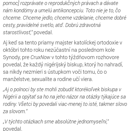
pomoc] rozprávate o reprodukčných právach a dávate
nám kondómy a umelú antikoncepciu. Toto nie je to, čo
chceme. Chceme jedlo, chceme vzdelanie, chceme dobré
cesty, pravidelné svetlo, atď. Dobrú zdravotná
starostlivosť,“
povedal.
Aj keď sa tento priamy majster katolíckej ortodoxie v
októbri tohto roku nezúčastní na poslednom kole
Synody, pre
CruxNow
v tohto týždňovom rozhovore
povedal, že každý nigérijský biskup, ktorý ho nahradí,
sa nikdy nezmieri s ústupkom voči tomu, čo o
manželstve, sexualite a rodine učí viera.
„Aj o polnoci by ste mohli zobudiť ktorékoľvek biskupa v
Nigérii a opýtať sa ho na jeho názor na otázky týkajúce sa
rodiny. Všetci by povedali viac-menej to isté, takmer slovo
za slovom.“
„V týchto otázkach sme absolútne jednomyseľní,“
povedal.